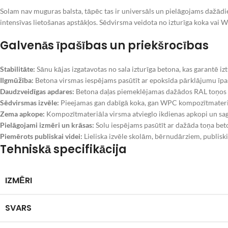
Solam nav muguras balsta, tāpēc tas ir universāls un pielāgojams dažādie
intensīvas lietošanas apstākļos. Sēdvirsma veidota no izturīga koka va
Galvenās īpašības un priekšrocības
Stabilitāte:
Sānu kājas izgatavotas no sala izturīga betona, kas garantē iz
Ilgmūžība:
Betona virsmas iespējams pasūtīt ar epoksīda pārklājumu īpaš
Daudzveidīgas apdares:
Betona daļas piemeklējamas dažādos RAL toņos va
Sēdvirsmas izvēle:
Pieejamas gan dabīgā koka, gan WPC kompozītmateriā
Zema apkope:
Kompozītmateriāla virsma atvieglo ikdienas apkopi un sagl
Pielāgojami izmēri un krāsas:
Solu iespējams pasūtīt ar dažāda toņa be
Piemērots publiskai videi:
Lieliska izvēle skolām, bērnudārziem, publis
Tehniskā specifikācija
IZMĒRI
SVARS