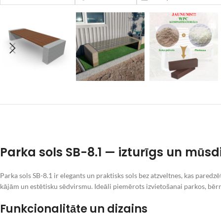
Parka sols SB-8.1 — izturīgs un mūsdi
Parka sols SB-8.1 ir elegants un praktisks sols bez atzveltnes, kas pared
kājām un estētisku sēdvirsmu. Ideāli piemērots izvietošanai parkos, bērn
Funkcionalitāte un dizains