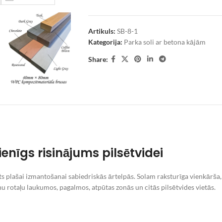
Artikuls:
SB-8-1
Kategorija:
Parka soli ar betona kājām
Share:
enīgs risinājums pilsētvidei
zēts plašai izmantošanai sabiedriskās ārtelpās. Solam raksturīga vienkārš
u rotaļu laukumos, pagalmos, atpūtas zonās un citās pilsētvides vietās.