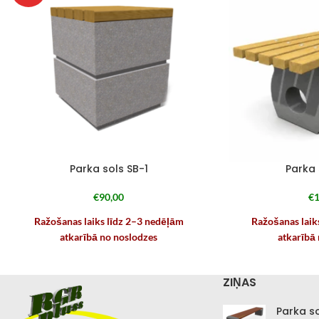
Parka sols SB-1
Parka 
€
90,00
€
1
Ražošanas laiks līdz 2–3 nedēļām
Ražošanas laik
atkarībā no noslodzes
atkarībā
ZIŅAS
Parka s