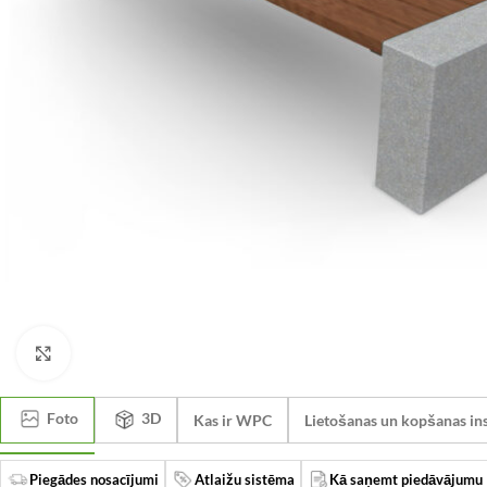
Click to enlarge
Foto
3D
Kas ir WPC
Lietošanas un kopšanas ins
Piegādes nosacījumi
Atlaižu sistēma
Kā saņemt piedāvājumu