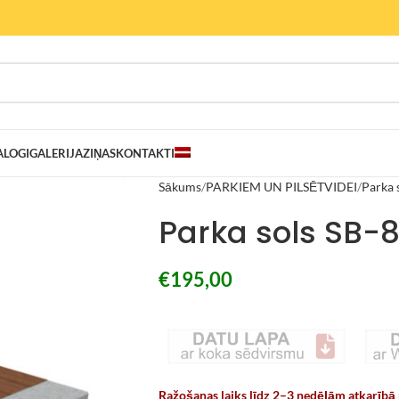
ALOGI
GALERIJA
ZIŅAS
KONTAKTI
Sākums
PARKIEM UN PILSĒTVIDEI
Parka 
Parka sols SB-8
€
195,00
Ražošanas laiks līdz 2–3 nedēļām atkarībā