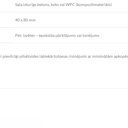
Sala izturīgs betons, koks vai WPC (kompozītmateriāls)
40 x 80 mm
Pēc izvēles – epoksīda pārklājums vai tonējums
li pievilcīgi pilsētvides labiekārtošanas risinājumi ar minimālām apkopēm.