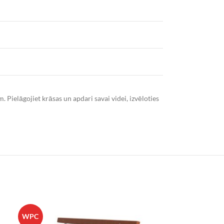
 Pielāgojiet krāsas un apdari savai videi, izvēloties
WPC