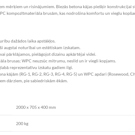
m mērķiem un risinājumiem. Biezās betona kājas piešķir konstrukcijai sta
i WPC kompozītmateriāla brusām, kas nodrošina komfortu un vieglu kopša
turību dažādos laika apstākļos.
i augstai noturībai un estētiskam izskatam.
i pārklājamos, pielāgojot dizainu apkārtējai videi.
la brusas; WPC neuzsūc mitrumu, neslīd un ir viegli kopjams.
abā reprezentatīvu izskatu gadiem ilgi.
tona kājām (RG-1, RG-2, RG-3, RG-4, RG-5) un WPC apdari (Rosewood, Cho
kiem dārziem, pie sabiedriskām ēkām.
2000 x 705 x 400 mm
200 kg