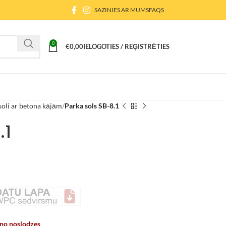
SAZINIES AR MUMS
FAQS
0
€
0,00
IELOGOTIES / REĢISTRĒTIES
soli ar betona kājām
Parka sols SB-8.1
.1
 no noslodzes