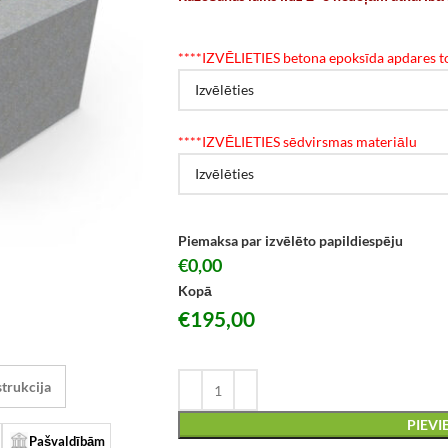
*
***IZVĒLIETIES betona epoksīda apdares to
*
***IZVĒLIETIES sēdvirsmas materiālu
Piemaksa par izvēlēto papildiespēju
€0,00
Kopā
€
195,00
trukcija
PIEV
Pašvaldībām