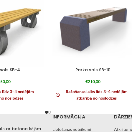
sols SB-4
Parka sols SB-10
50,00
€
210,00
s līdz 3–4 nedēļām
Ražošanas laiks līdz 3–4 nedēļām
 no noslodzes
atkarībā no noslodzes
INFORMĀCIJA
DĀRZIE
ols ar betona kājām
Lietošanas noteikumi
Atkritumu