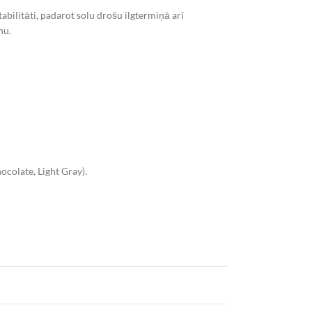
bilitāti, padarot solu drošu ilgtermiņā arī
nu.
colate, Light Gray).