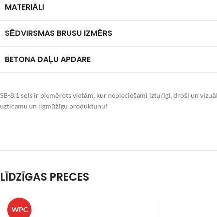
MATERIĀLI
SĒDVIRSMAS BRUSU IZMĒRS
BETONA DAĻU APDARE
SB-8.1 sols ir piemērots vietām, kur nepieciešami izturīgi, droši un vizuā
uzticamu un ilgmūžīgu produktunu!
LĪDZĪGAS PRECES
WPC