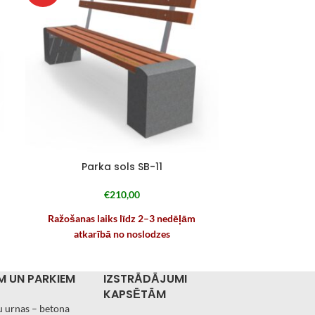
Parka sols SB-11
Park
€
210,00
Ražošanas laiks līdz 2–3 nedēļām
Ražošanas
atkarībā no noslodzes
atk
M UN PARKIEM
IZSTRĀDĀJUMI
KAPSĒTĀM
 urnas – betona