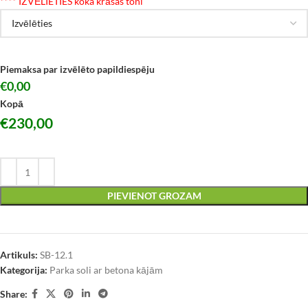
*
*** IZVĒLIETIES koka krāsas toni
Piemaksa par izvēlēto papildiespēju
€0,00
Kopā
€
230,00
PIEVIENOT GROZAM
Artikuls:
SB-12.1
Kategorija:
Parka soli ar betona kājām
Share: