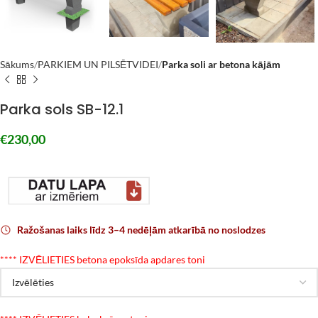
Sākums
PARKIEM UN PILSĒTVIDEI
Parka soli ar betona kājām
Parka sols SB-12.1
€
230,00
Ražošanas laiks līdz 3–4 nedēļām atkarībā no noslodzes
*
*** IZVĒLIETIES betona epoksīda apdares toni