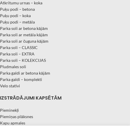
Atkritumu urnas – koka
Puķu podi – betona
Puķu podi – koka
Puķu podi – metāla
Parka soli ar betona kājām
Parka soli ar metāla kājām
Parka soli ar čuguna kājām
Parka soli – CLASSIC
Parka soli – EXTRA
Parka soli – KOLEKCIJAS
Pludmales soli
Parka galdi ar betona kājām
Parka galdi – komplekti
Velo statīvi
IZSTRĀDĀJUMI KAPSĒTĀM
Pieminekļi
Piemiņas plāksnes
Kapu apmales
Kapu soliņi