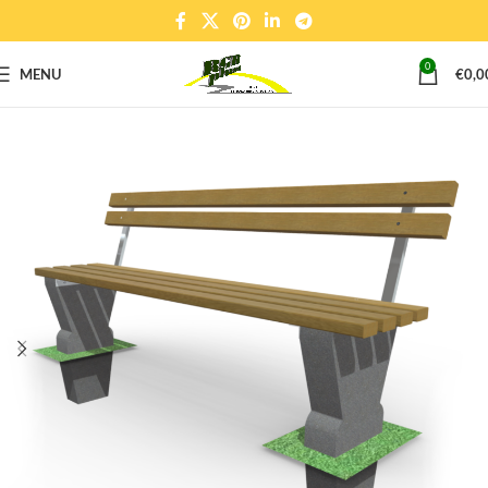
0
MENU
€
0,0