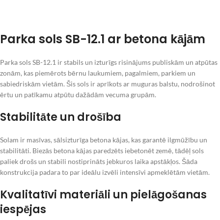
Parka sols SB-12.1 ar betona kājām
Parka sols SB-12.1 ir stabils un izturīgs risinājums publiskām un atpūtas
zonām, kas piemērots bērnu laukumiem, pagalmiem, parkiem un
sabiedriskām vietām. Šis sols ir aprīkots ar muguras balstu, nodrošinot
ērtu un patīkamu atpūtu dažādām vecuma grupām.
Stabilitāte un drošība
Solam ir masīvas, sālsizturīga betona kājas, kas garantē ilgmūžību un
stabilitāti. Biezās betona kājas paredzēts iebetonēt zemē, tādēļ sols
paliek drošs un stabili nostiprināts jebkuros laika apstākļos. Šāda
konstrukcija padara to par ideālu izvēli intensīvi apmeklētām vietām.
Kvalitatīvi materiāli un pielāgošanas
iespējas