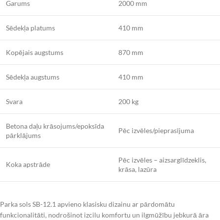
Garums
2000 mm
Sēdekļa platums
410 mm
Kopējais augstums
870 mm
Sēdekļa augstums
410 mm
Svara
200 kg
Betona daļu krāsojums/epoksīda
Pēc izvēles/pieprasījuma
pārklājums
Pēc izvēles – aizsarglīdzeklis,
Koka apstrāde
krāsa, lazūra
Parka sols SB-12.1 apvieno klasisku dizainu ar pārdomātu
funkcionalitāti, nodrošinot izcilu komfortu un ilgmūžību jebkurā āra