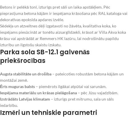
Betons ir pelēkā tonī, izturīgs pret sāli un laika apstākļiem. Pēc
pieprasījuma betona kājām ir iespējama krāsošana pēc RAL kataloga vai
dekoratīvas epoksīda apdares izvēle.
Sēdekļa un atzveltnes dēļi izgatavoti no žāvēta, kvalitatīva koka, ko
iespējams piesūcināt ar tonētu aizsarglīdzekli, krāsot ar Villa Akva koka
krāsu vai apstrādāt ar Remmers HK lazūru, lai nodrošinātu papildu
izturību un ilgstošu skaistu izskatu.
Parka sola SB-12.1 galvenās
priekšrocības
Augsta stabilitāte un drošība
– pateicoties robustām betona kājām un
montāžai zemē.
Ērts muguras balsts
– piemērots ilgākai atpūtai vai sarunām.
Iespējama materiālu un krāsas pielāgošana
– pēc Jūsu vajadzībām.
Izstrādāts Latvijas klimatam
– izturīgs pret mitrumu, sala un sāls
iedarbību.
Izmēri un tehniskie parametri