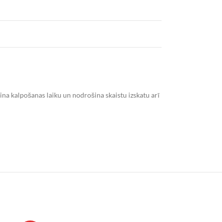
ina kalpošanas laiku un nodrošina skaistu izskatu arī