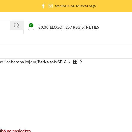
SAZINIES AR MUMS
FAQS
0
€
0,00
IELOGOTIES / REĢISTRĒTIES
soli ar betona kājām
Parka sols SB-6
6
rībā no noslodzes