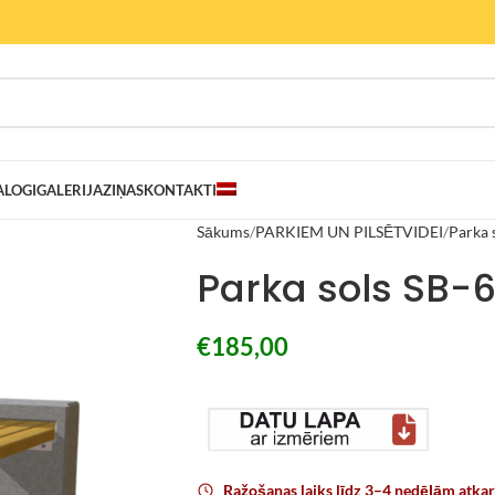
ALOGI
GALERIJA
ZIŅAS
KONTAKTI
Sākums
PARKIEM UN PILSĒTVIDEI
Parka 
Parka sols SB-
€
185,00
Ražošanas laiks līdz 3–4 nedēļām atka