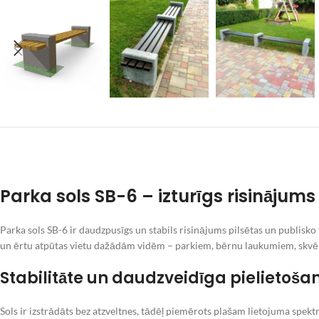
Parka sols SB-6 – izturīgs risinājums
Parka sols SB-6 ir daudzpusīgs un stabils risinājums pilsētas un publis
un ērtu atpūtas vietu dažādām vidēm – parkiem, bērnu laukumiem, skv
Stabilitāte un daudzveidīga pielietoša
Sols ir izstrādāts bez atzveltnes, tādēļ piemērots plašam lietojuma spektr