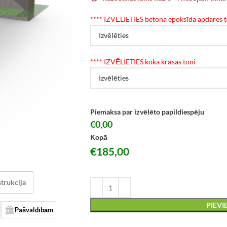
*
*** IZVĒLIETIES betona epoksīda apdares t
*
*** IZVĒLIETIES koka krāsas toni
Piemaksa par izvēlēto papildiespēju
€0,00
Kopā
€
185,00
trukcija
PIEV
Pašvaldībām