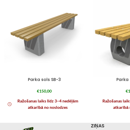
Parka sols SB-3
Parka 
€
150,00
€
1
Ražošanas laiks līdz 3–4 nedēļām
Ražošanas laik
atkarībā no noslodzes
atkarībā
ZIŅAS