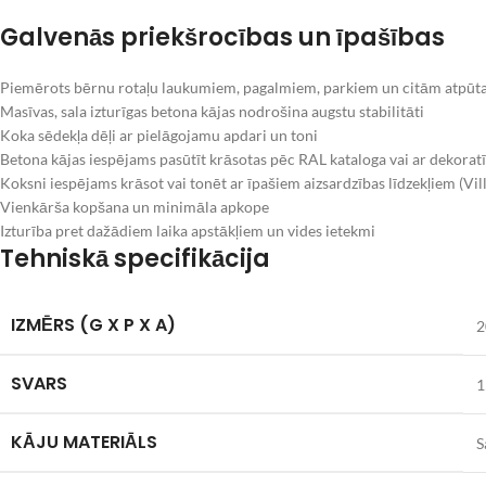
Galvenās priekšrocības un īpašības
Piemērots bērnu rotaļu laukumiem, pagalmiem, parkiem un citām atpūt
Masīvas, sala izturīgas betona kājas nodrošina augstu stabilitāti
Koka sēdekļa dēļi ar pielāgojamu apdari un toni
Betona kājas iespējams pasūtīt krāsotas pēc RAL kataloga vai ar dekora
Koksni iespējams krāsot vai tonēt ar īpašiem aizsardzības līdzekļiem (V
Vienkārša kopšana un minimāla apkope
Izturība pret dažādiem laika apstākļiem un vides ietekmi
Tehniskā specifikācija
IZMĒRS (G X P X A)
2
SVARS
1
KĀJU MATERIĀLS
S