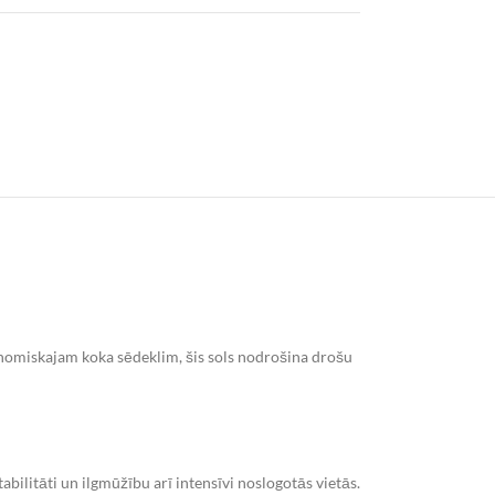
gonomiskajam koka sēdeklim, šis sols nodrošina drošu
bilitāti un ilgmūžību arī intensīvi noslogotās vietās.