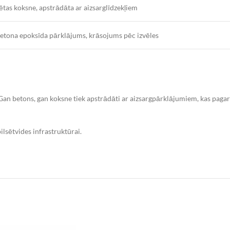
ētas koksne, apstrādāta ar aizsarglīdzekļiem
etona epoksīda pārklājums, krāsojums pēc izvēles
 Gan betons, gan koksne tiek apstrādāti ar aizsargpārklājumiem, kas pagar
ilsētvides infrastruktūrai.