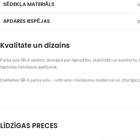
SĒDEKĻA MATERIĀLS
S
APDARES IESPĒJAS
B
Kvalitāte un dizains
Parka sols SB-6 veidots, domājot par ilgmūžību, stabilitāti un komfortu.
ilgstošas lietošanas gadījumā.
Izvēlieties SB-6 parka solu – uzticamu risinājumu modernai un izturīgai p
LĪDZĪGAS PRECES