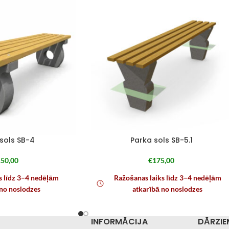
sols SB-4
Parka sols SB-5.1
50,00
€
175,00
s līdz 3–4 nedēļām
Ražošanas laiks līdz 3–4 nedēļām
 no noslodzes
atkarībā no noslodzes
INFORMĀCIJA
DĀRZIE