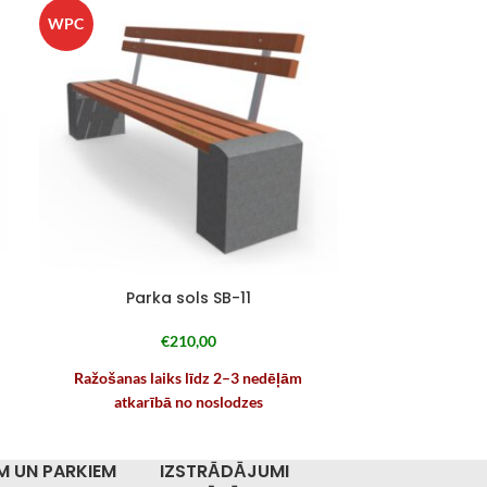
WPC
Parka sols SB-11
Par
€
210,00
Ražošanas laiks līdz 2–3 nedēļām
Ražošanas
atkarībā no noslodzes
atk
M UN PARKIEM
IZSTRĀDĀJUMI