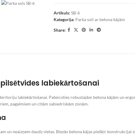
Artikuls:
SB-6
Kategorija:
Parka soli ar betona kājām
Share:
 pilsētvides labiekārtošanai
ko teritoriju labiekārtošanai. Pateicoties robustajām betona kājām un er
ēriem, pagalmiem un citām sabiedriskām zonām.
na
am un neaizņem daudz vietas. Biezās betona kājas piešķir konstrukcijai sta