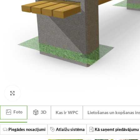
Click to enlarge
Foto
3D
Kas ir WPC
Lietošanas un kopšanas ins
Piegādes nosacījumi
Atlaižu sistēma
Kā saņemt piedāvājumu