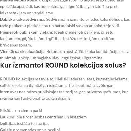
epoksīda apstrādi, kas nodrošina gan ilgmūžību, gan izturību pret
laikapstākļiem un vandalismu.
Dabiska koka sēdvirsma:
Sēdvirsmām izmanto priedes koka dēlīšus, kas
rada patīkamu pieskārienu un harmoniski saskan ar apkārtējo vidi.
Piemēroti publiskām vietām:
Ideāli piemēroti parkiem, pilsētu
laukumiem, gājēju ielām, izglītības iestāžu teritorijām un citām
brīvdabas zonām.
Vienkārša ekspluatācija:
Betona un apstrādāta koka kombinācija prasa
minimālu apkopi un saglabā pievilcīgu izskatu ilgtermiņā.
Kur izmantot ROUND kolekcijas solus?
ROUND kolekcijas masīvie soli lieliski iederas vietās, kur nepieciešams
solīds, drošs un ilgmūžīgs risinājums. Tie ir optimāla izvēle gan
intensīvas noslodzes publiskajās teritorijās, gan privātos īpašumos, kur
svarīga gan funkcionalitāte, gan dizains.
Pilsētas un ciemu parki
Laukumi pie tirdzniecības centriem un iestādēm
Izglītības iestāžu teritorijas
Gājēju promenādes un veloceliņi