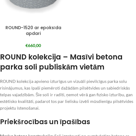
ROUND-1520 ar epoksīda
apdari
€
660,00
ROUND kolekcija – Masīvi betona
parka soli publiskām vietām
ROUND kolekcija apvieno izturīgus un vizuāli pievilcīgus parka solu
risinājumus, kas īpaši piemēroti dažādām pilsētvides un sabiedriskās
telpas vajadzībām. Šie soli ir radīti, ņemot vērā gan fizisko izturību, gan
estētisko kvalitāti, padarot tos par lielisku izvēli mūsdienīgu pilsētvides
projektu īstenošanai.
Priekšrocības un īpašības
Masīva betona konstrukcija:
Soli izgatavoti no augstvērtīga betona ar