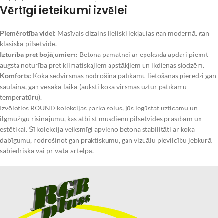
Vērtīgi ieteikumi izvēlei
Piemērotība videi:
Masīvais dizains lieliski iekļaujas gan modernā, gan
klasiskā pilsētvidē.
Izturība pret bojājumiem:
Betona pamatnei ar epoksīda apdari piemīt
augsta noturība pret klimatiskajiem apstākļiem un ikdienas slodzēm.
Komforts:
Koka sēdvirsmas nodrošina patīkamu lietošanas pieredzi gan
saulainā, gan vēsākā laikā (auksti koka virsmas uztur patīkamu
temperatūru).
Izvēloties ROUND kolekcijas parka solus, jūs iegūstat uzticamu un
ilgmūžīgu risinājumu, kas atbilst mūsdienu pilsētvides prasībām un
estētikai. Šī kolekcija veiksmīgi apvieno betona stabilitāti ar koka
dabīgumu, nodrošinot gan praktiskumu, gan vizuālu pievilcību jebkurā
sabiedriskā vai privātā ārtelpā.