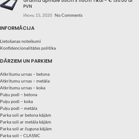
Granīta apmale 55cm x 110cm Tikai – € 130.00 ar
PVN
Июнь 15, 2020
No Comments
INFORMĀCIJA
Lietošanas noteikumi
Konfidencionalitātes politika
DĀRZIEM UN PARKIEM
Atkritumu urnas – betona
Atkritumu urnas – metāla
Atkritumu urnas – koka
Puķu podi – betona
Puķu podi – koka
Puķu podi – metāla
Parka soli ar betona kājām
Parka soli ar metāla kājām
Parka soli ar čuguna kājām
Parka soli – CLASSIC