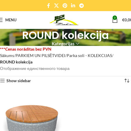
0
MENU
€
0,0
ROUND kolekcija
Kategorijas
Sākums
PARKIEM UN PILSĒTVIDEI
Parka soli - KOLEKCIJAS
ROUND kolekcija
Отображение единственного товара
Show sidebar