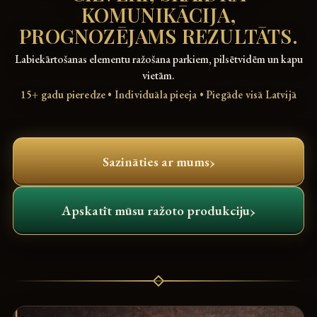
KOMUNIKĀCIJA,
PROGNOZĒJAMS REZULTĀTS.
Labiekārtošanas elementu ražošana parkiem, pilsētvidēm un kapu
vietām.
15+ gadu pieredze • Individuāla pieeja • Piegāde visā Latvijā
›
Sazināties ar mums
›
Apskatīt mūsu ražoto produkciju