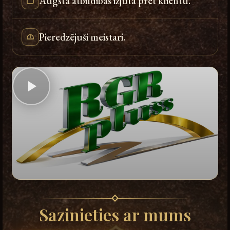
Augsta atbildības izjūta pret klientu.
Pieredzējuši meistari.
Sazinieties ar mums