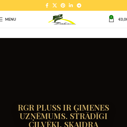
0
MENU
€
0,0
RGR PLUSS IR ĢIMENES
UZŅĒMUMS. STRĀDĪGI
CILVĒKI, SKAIDRA