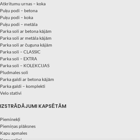
Atkritumu urnas – koka
Puķu podi – betona
Puķu podi – koka
Puķu podi – metāla
Parka soli ar betona kājām
Parka soli ar metāla kājām
Parka soli ar čuguna kājām
Parka soli – CLASSIC
Parka soli – EXTRA
Parka soli – KOLEKCIJAS
Pludmales soli
Parka galdi ar betona kājām
Parka galdi – komplekti
Velo statīvi
IZSTRĀDĀJUMI KAPSĒTĀM
Pieminekļi
Piemiņas plāksnes
Kapu apmales
Kapu soliņi