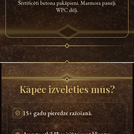
Sertificēti betona pakāpieni. Marmora paneļi.
WPC dēļi.
Kāpēc izvēlēties mūs?
15+ gadu pieredze ražošanā.