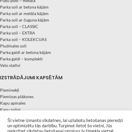
Puķu podi – metāla
Parka soli ar betona kājām
Parka soli ar metāla kājām
Parka soli ar čuguna kājām
Parka soli – CLASSIC
Parka soli – EXTRA
Parka soli – KOLEKCIJAS
Pludmales soli
Parka galdi ar betona kājām
Parka galdi – komplekti
Velo statīvi
IZSTRĀDĀJUMI KAPSĒTĀM
Pieminekļi
Piemiņas plāksnes
Kapu apmales
Kapu soliņi
Kapu sētiņas
Šī vietne izmanto sīkdatnes, lai uzlabotu lietošanas pieredzi
Granīta vāzes
un optimizētu tās darbību. Turpinot lietot šo vietni, Jūs
| Developed by
Afina
RGR PLUSS 2019 All rights reserved
piekrītiet sīkdatņu lietošanai rgrpluss.lv tīmekļa vietnē