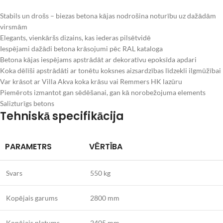
Stabils un drošs – biezas betona kājas nodrošina noturību uz dažādām
virsmām
Elegants, vienkāršs dizains, kas iederas pilsētvidē
Iespējami dažādi betona krāsojumi pēc RAL kataloga
Betona kājas iespējams apstrādāt ar dekoratīvu epoksīda apdari
Koka dēlīši apstrādāti ar tonētu koksnes aizsardzības līdzekli ilgmūžībai
Var krāsot ar Villa Akva koka krāsu vai Remmers HK lazūru
Piemērots izmantot gan sēdēšanai, gan kā norobežojuma elements
Salizturīgs betons
Tehniskā specifikācija
PARAMETRS
VĒRTĪBA
Svars
550 kg
Kopējais garums
2800 mm
Kopējais platums
2405 mm