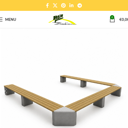
0
MENU
€
0,0