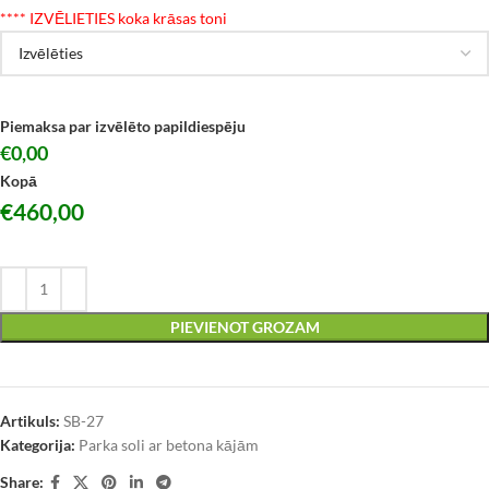
*
*** IZVĒLIETIES koka krāsas toni
Piemaksa par izvēlēto papildiespēju
€0,00
Kopā
€
460,00
PIEVIENOT GROZAM
Artikuls:
SB-27
Kategorija:
Parka soli ar betona kājām
Share: