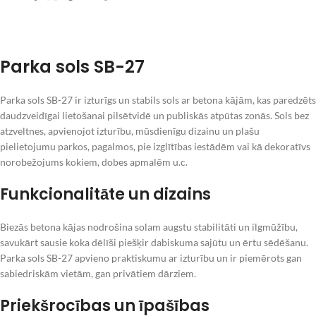
Parka sols SB-27
Parka sols SB-27 ir izturīgs un stabils sols ar betona kājām, kas paredzēts
daudzveidīgai lietošanai pilsētvidē un publiskās atpūtas zonās. Sols bez
atzveltnes, apvienojot izturību, mūsdienīgu dizainu un plašu
pielietojumu parkos, pagalmos, pie izglītības iestādēm vai kā dekoratīvs
norobežojums kokiem, dobes apmalēm u.c.
Funkcionalitāte un dizains
Biezās betona kājas nodrošina solam augstu stabilitāti un ilgmūžību,
savukārt sausie koka dēlīši piešķir dabiskuma sajūtu un ērtu sēdēšanu.
Parka sols SB-27 apvieno praktiskumu ar izturību un ir piemērots gan
sabiedriskām vietām, gan privātiem dārziem.
Priekšrocības un īpašības