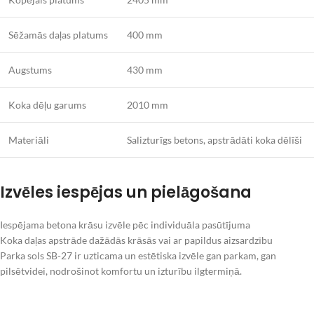
Sēžamās daļas platums
400 mm
Augstums
430 mm
Koka dēļu garums
2010 mm
Materiāli
Salizturīgs betons, apstrādāti koka dēlīši
Izvēles iespējas un pielāgošana
Iespējama betona krāsu izvēle pēc individuāla pasūtījuma
Koka daļas apstrāde dažādās krāsās vai ar papildus aizsardzību
Parka sols SB-27 ir uzticama un estētiska izvēle gan parkam, gan
pilsētvidei, nodrošinot komfortu un izturību ilgtermiņā.