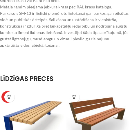
sēdzošo krāsu vai Paint Eco beici.
Metāla rāmim pieejama jebkura krāsa pēc RAL krāsu kataloga.
Parka sols SM-13 ir lieliski piemērots lietošanai gan parkos, gan pilsētas
vidē un publiskās ārtelpās. Salikšana un uzstādīšana ir vienkārša,
konstrukcija ir izturīga pret laikapstākļu iedarbību un nodrošina augstu
komforta līmeni ikdienas lietošanā. Investējot šāda tipa aprīkojumā, jūs
gūstat ilgtspējīgu, mūsdienīgu un vizuāli pievilcīgu risinājumu
apkārtējās vides labiekārtošanai.
LĪDZĪGAS PRECES
WPC