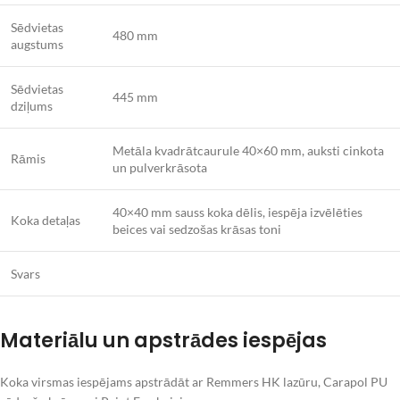
Sēdvietas
480 mm
augstums
Sēdvietas
445 mm
dziļums
Metāla kvadrātcaurule 40×60 mm, auksti cinkota
Rāmis
un pulverkrāsota
40×40 mm sauss koka dēlis, iespēja izvēlēties
Koka detaļas
beices vai sedzošas krāsas toni
Svars
Materiālu un apstrādes iespējas
Koka virsmas iespējams apstrādāt ar Remmers HK lazūru, Carapol PU