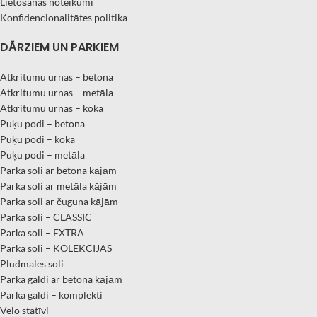
Lietošanas noteikumi
Konfidencionalitātes politika
DĀRZIEM UN PARKIEM
Atkritumu urnas – betona
Atkritumu urnas – metāla
Atkritumu urnas – koka
Puķu podi – betona
Puķu podi – koka
Puķu podi – metāla
Parka soli ar betona kājām
Parka soli ar metāla kājām
Parka soli ar čuguna kājām
Parka soli – CLASSIC
Parka soli – EXTRA
Parka soli – KOLEKCIJAS
Pludmales soli
Parka galdi ar betona kājām
Parka galdi – komplekti
Velo statīvi