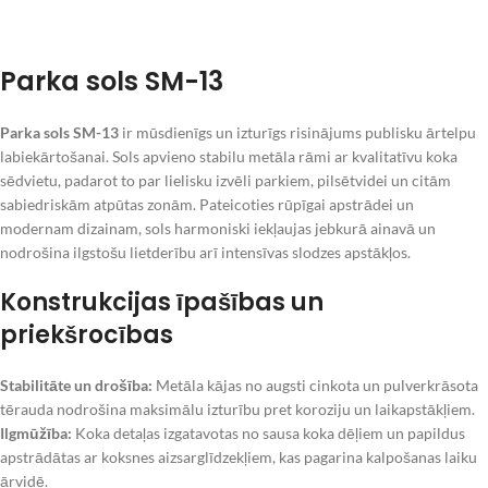
Parka sols SM-13
Parka sols SM-13
ir mūsdienīgs un izturīgs risinājums publisku ārtelpu
labiekārtošanai. Sols apvieno stabilu metāla rāmi ar kvalitatīvu koka
sēdvietu, padarot to par lielisku izvēli parkiem, pilsētvidei un citām
sabiedriskām atpūtas zonām. Pateicoties rūpīgai apstrādei un
modernam dizainam, sols harmoniski iekļaujas jebkurā ainavā un
nodrošina ilgstošu lietderību arī intensīvas slodzes apstākļos.
Konstrukcijas īpašības un
priekšrocības
Stabilitāte un drošība:
Metāla kājas no augsti cinkota un pulverkrāsota
tērauda nodrošina maksimālu izturību pret koroziju un laikapstākļiem.
Ilgmūžība:
Koka detaļas izgatavotas no sausa koka dēļiem un papildus
apstrādātas ar koksnes aizsarglīdzekļiem, kas pagarina kalpošanas laiku
ārvidē.