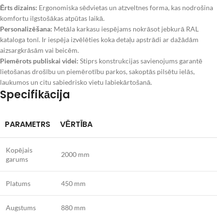
Ērts dizains:
Ergonomiska sēdvietas un atzveltnes forma, kas nodrošina
komfortu ilgstošākas atpūtas laikā.
Personalizēšana:
Metāla karkasu iespējams nokrāsot jebkurā RAL
kataloga tonī. Ir iespēja izvēlēties koka detaļu apstrādi ar dažādām
aizsargkrāsām vai beicēm.
Piemērots publiskai videi:
Stiprs konstrukcijas savienojums garantē
lietošanas drošību un piemērotību parkos, sakoptās pilsētu ielās,
laukumos un citu sabiedrisko vietu labiekārtošanā.
Specifikācija
PARAMETRS
VĒRTĪBA
Kopējais
2000 mm
garums
Platums
450 mm
Augstums
880 mm