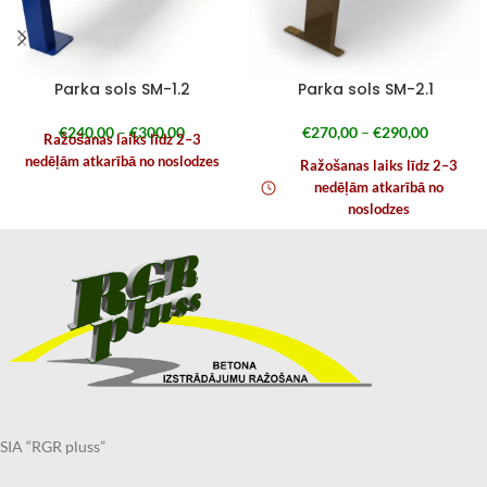
Parka sols SM-1.2
Parka sols SM-2.1
€
240,00
–
€
300,00
€
270,00
–
€
290,00
Ražošanas laiks līdz 2–3
nedēļām atkarībā no noslodzes
Ražošanas laiks līdz 2–3
nedēļām atkarībā no
noslodzes
SIA “RGR pluss”