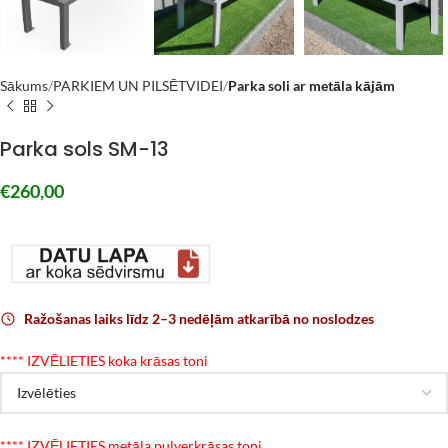
Sākums
PARKIEM UN PILSĒTVIDEI
Parka soli ar metāla kājām
Parka sols SM-13
€
260,00
Ražošanas laiks līdz 2–3 nedēļām atkarībā no noslodzes
*
*** IZVĒLIETIES koka krāsas toni
*
*** IZVĒLIETIES metāla pulverkrāsas toni