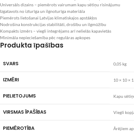
Universāls dizains – piemērots vairumam kapu sētiņu risinājumu
Izgatavots no izturīga un ilgnoturīga materiāla
Piemērots lietošanai Latvijas klimatiskajos apstākļos
Nodrošina konstrukcijas stabilitāti, drošību un ilgmūžību
Kompakts izmērs – viegli integrējams arī nelielās kapavietās
Minimāla nepieciešamība pēc regulāras apkopes
Produkta īpašības
SVARS
0,05 kg
IZMĒRI
10 × 10 × 
PIELIETOJUMS
Kapu sētiņ
VIRSMAS ĪPAŠĪBAS
Viegli kop
PIEMĒROTĪBA
Ārējiem ap