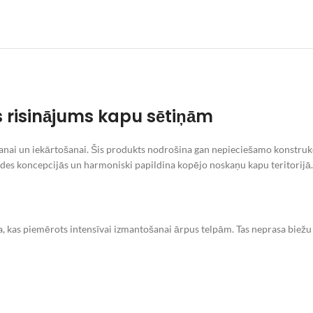
ks risinājums kapu sētiņām
šanai un iekārtošanai. Šis produkts nodrošina gan nepieciešamo konstrukci
vides koncepcijās un harmoniski papildina kopējo noskaņu kapu teritorijā.
a, kas piemērots intensīvai izmantošanai ārpus telpām. Tas neprasa biežu 