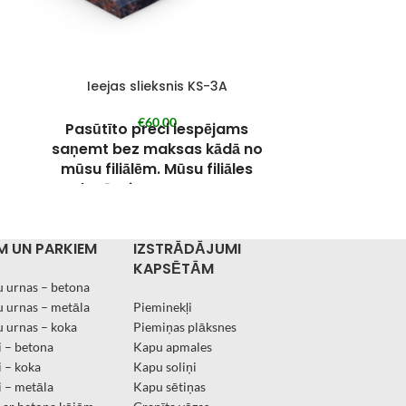
Ieejas slieksnis KS-3A
Ap
€
60,00
€
4
Pasūtīto preci iespējams
Pasūtīto
saņemt bez maksas kādā no
saņemt be
mūsu filiālēm. Mūsu filiāles
mūsu fili
skatīt pie KONTAKTIEM.
skatīt 
Pie pasūtījuma veikšanas
Pie pasū
izvēlieties “Saņemt Kandavā”
izvēlietie
M UN PARKIEM
IZSTRĀDĀJUMI
un piezīmēs norādiet filiāli, kurā
un piezīmēs 
KAPSĒTĀM
preci vēlaties saņemt.
preci v
 urnas – betona
Pasūtīto preci iespējams arī
Pasūtīto p
 urnas – metāla
Pieminekļi
saņemt Jūsu norādītajā adresē
saņemt Jūs
 urnas – koka
Piemiņas plāksnes
ar kurjer dienesta
ar ku
 – betona
Kapu apmales
starpniecību.
sta
 – koka
Kapu soliņi
 – metāla
Kapu sētiņas
Pasūtījuma izpildes laiks 2-
Pasūtījuma