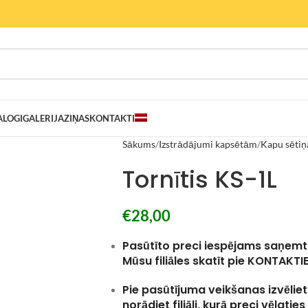
ALOGI
GALERIJA
ZIŅAS
KONTAKTI
Sākums
Izstrādājumi kapsētām
Kapu sētiņ
Tornītis KS-1L
€
28,00
Pasūtīto preci iespējams saņemt
Mūsu filiāles skatīt pie KONTAKTI
Pie pasūtījuma veikšanas izvēli
norādiet filiāli, kurā preci vēlati