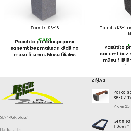
Tornītis KS-1B
Tornītis KS-1 
E
€
15,00
Pasūtīto preci iespējams
€
Pasūtīto p
saņemt bez maksas kādā no
saņemt bez 
mūsu filiālēm. Mūsu filiāles
mūsu filiālē
skatīt pie KONTAKTIEM.
skatīt pi
Pie pasūtījuma veikšanas
Pie pasūtī
izvēlieties “Saņemt Kandavā”
ZIŅAS
izvēlieties 
un piezīmēs norādiet filiāli, kurā
un piezīmēs nor
preci vēlaties saņemt.
Parka s
preci vēl
SB-02 Ti
Pasūtīto preci iespējams arī
Pasūtīto pre
saņemt Jūsu norādītajā adresē
Июнь 15,
saņemt Jūsu n
ar kurjer dienesta
ar kurj
SIA “RGR pluss”
starpniecību.
Granīta
starp
110cm Ti
Pasūtījuma izpildes laiks 2-
Darba laiks: