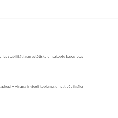
jas stabilitāti, gan estētisku un sakoptu kapavietas
apkopi – virsma ir viegli kopjama, un pat pēc ilgāka