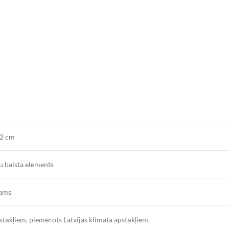
12 cm
u balsta elements
jams
stākļiem, piemērots Latvijas klimata apstākļiem