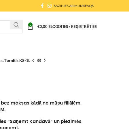
SAZINIES AR MUMS
FAQS
0
€
0,00
IELOGOTIES / REĢISTRĒTIES
as
Tornītis KS-1L
 bez maksas kādā no mūsu filiālēm.
EM.
eties “Saņemt Kandavā” un piezīmēs
es saņemt.