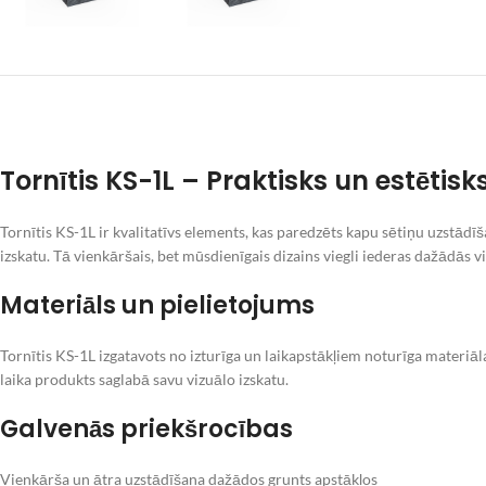
Tornītis KS-1L – Praktisks un estētis
Tornītis KS-1L ir kvalitatīvs elements, kas paredzēts kapu sētiņu uzstādī
izskatu. Tā vienkāršais, bet mūsdienīgais dizains viegli iederas dažādās 
Materiāls un pielietojums
Tornītis KS-1L izgatavots no izturīga un laikapstākļiem noturīga materiāl
laika produkts saglabā savu vizuālo izskatu.
Galvenās priekšrocības
Vienkārša un ātra uzstādīšana dažādos grunts apstākļos