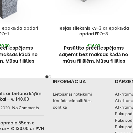
ar epoksīda apdari
Ieejas slieksnis KS-3 ar epoksīda
PO-1
apdari EPO-3
30,00
€
16,00
reci iespējams
Pasūtīto preci iespējams
maksas kādā no
saņemt bez maksas kādā no
m. Mūsu filiāles
mūsu filiālēm. Mūsu filiāles
e KONTAKTIEM.
skatīt pie KONTAKTIEM.
juma veikšanas
Pie pasūtījuma veikšanas
INFORMĀCIJA
DĀRZIE
“Saņemt Kandavā”
izvēlieties “Saņemt Kandavā”
ādiet filiāli, kurā
un piezīmēs norādiet filiāli, kurā
ols ar betona kājām
Lietošanas noteikumi
Atkritumu
aties saņemt.
preci vēlaties saņemt.
kai – € 140.00
Konfidencionalitātes
Atkritumu
ci iespējams arī
Pasūtīto preci iespējams arī
politika
Atkritumu
 2020
No Comments
orādītajā adresē
saņemt Jūsu norādītajā adresē
Puķu podi
er dienesta
ar kurjer dienesta
Puķu podi
 apmale 55cm x
niecību.
starpniecību.
Puķu podi
kai – € 130.00 ar PVN