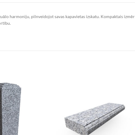
vizuālo harmoniju, pilnveidojot savas kapavietas izskatu. Kompaktais izmērs
rtību.