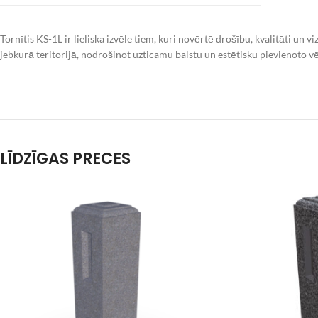
Tornītis KS-1L ir lieliska izvēle tiem, kuri novērtē drošību, kvalitāti un 
jebkurā teritorijā, nodrošinot uzticamu balstu un estētisku pievienoto vē
LĪDZĪGAS PRECES