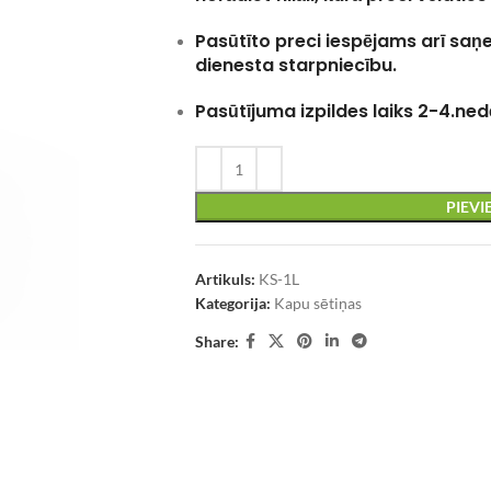
Pasūtīto preci iespējams arī saņ
dienesta starpniecību.
Pasūtījuma izpildes laiks 2-4.ned
PIEV
Artikuls:
KS-1L
Kategorija:
Kapu sētiņas
Share: