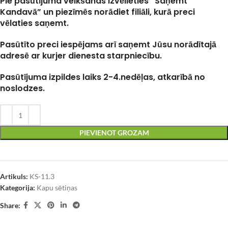
Pie pasūtījuma veikšanas izvēlieties “Saņemt
Kandavā” un piezīmēs norādiet filiāli, kurā preci
vēlaties saņemt.
Pasūtīto preci iespējams arī saņemt Jūsu norādītajā
adresē ar kurjer dienesta starpniecību.
Pasūtījuma izpildes laiks 2-4.nedēļas, atkarībā no
noslodzes.
PIEVIENOT GROZAM
Artikuls:
KS-11.3
Kategorija:
Kapu sētiņas
Share: