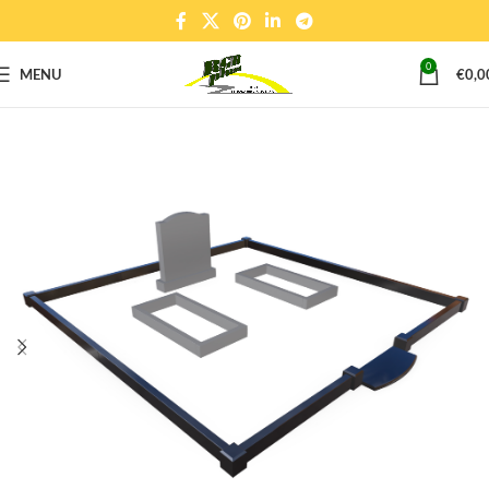
0
MENU
€
0,0