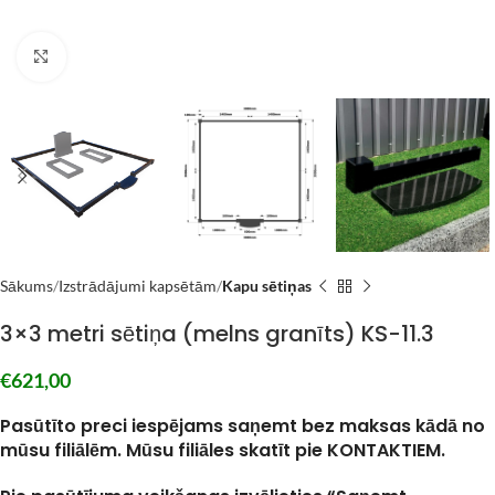
Click to enlarge
Sākums
Izstrādājumi kapsētām
Kapu sētiņas
3×3 metri sētiņa (melns granīts) KS-11.3
€
621,00
Pasūtīto preci iespējams saņemt bez maksas kādā no
mūsu filiālēm. Mūsu filiāles skatīt pie KONTAKTIEM.