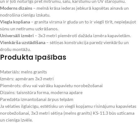
un ir ļoti noturīgs pret mitrumu, salu, karstumu un UV starojumu.
Moderns dizains
– melnā krāsa iederas jebkurā kapsētas ainavā un
nodrošina cienīgu izskatu.
Viegla kopšana
– granīta virsma ir gluda un to ir viegli tīrīt, nepieļaujot
sūnu un netīrumu uzkrāšanos.
Universāli izmēri
– 3x3 metri piemēroti dažāda izmēra kapavietām.
Vienkārša uzstādīšana
– sētiņas konstrukcija paredz vienkāršu un
drošu montāžu.
Produkta īpašības
Materiāls: melns granīts
Izmērs: apmēram 3x3 metri
Piemērots: divu vai vairāku kapavietu norobežošanai
Dizains: taisnstūra forma, moderna apdare
Paredzēta izmantošanai ārpus telpām
Ja vēlaties ilglaicīgu, estētisku un viegli kopjamu risinājumu kapavietas
norobežošanai, 3x3 metri sētiņa (melns granīts) KS-11.3 būs uzticama
un cienīga izvēle.