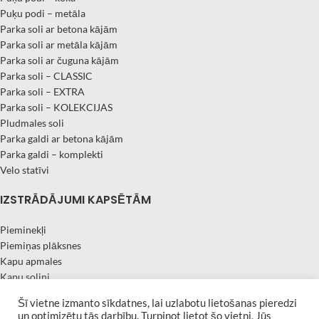
Puķu podi – metāla
Parka soli ar betona kājām
Parka soli ar metāla kājām
Parka soli ar čuguna kājām
Parka soli – CLASSIC
Parka soli – EXTRA
Parka soli – KOLEKCIJAS
Pludmales soli
Parka galdi ar betona kājām
Parka galdi – komplekti
Velo statīvi
IZSTRĀDĀJUMI KAPSĒTĀM
Pieminekļi
Piemiņas plāksnes
Kapu apmales
Kapu soliņi
Kapu sētiņas
Šī vietne izmanto sīkdatnes, lai uzlabotu lietošanas pieredzi
Granīta vāzes
un optimizētu tās darbību. Turpinot lietot šo vietni, Jūs