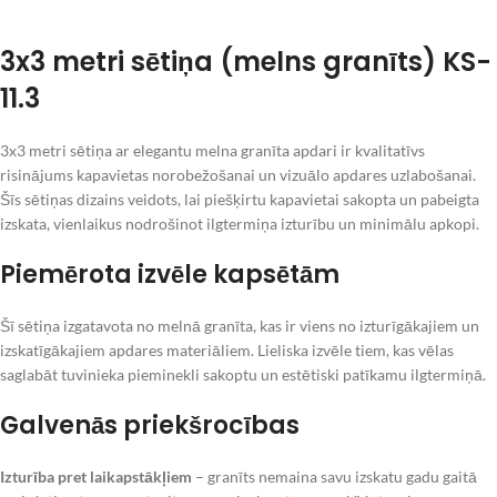
3x3 metri sētiņa (melns granīts) KS-
11.3
3x3 metri sētiņa ar elegantu melna granīta apdari ir kvalitatīvs
risinājums kapavietas norobežošanai un vizuālo apdares uzlabošanai.
Šīs sētiņas dizains veidots, lai piešķirtu kapavietai sakopta un pabeigta
izskata, vienlaikus nodrošinot ilgtermiņa izturību un minimālu apkopi.
Piemērota izvēle kapsētām
Šī sētiņa izgatavota no melnā granīta, kas ir viens no izturīgākajiem un
izskatīgākajiem apdares materiāliem. Lieliska izvēle tiem, kas vēlas
saglabāt tuvinieka pieminekli sakoptu un estētiski patīkamu ilgtermiņā.
Galvenās priekšrocības
Izturība pret laikapstākļiem
– granīts nemaina savu izskatu gadu gaitā