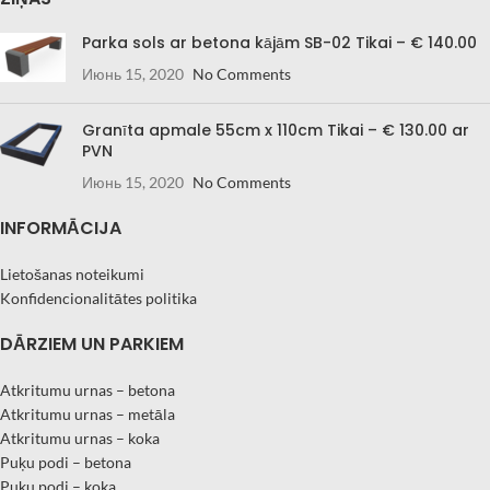
Parka sols ar betona kājām SB-02 Tikai – € 140.00
Июнь 15, 2020
No Comments
Granīta apmale 55cm x 110cm Tikai – € 130.00 ar
PVN
Июнь 15, 2020
No Comments
INFORMĀCIJA
Lietošanas noteikumi
Konfidencionalitātes politika
DĀRZIEM UN PARKIEM
Atkritumu urnas – betona
Atkritumu urnas – metāla
Atkritumu urnas – koka
Puķu podi – betona
Puķu podi – koka