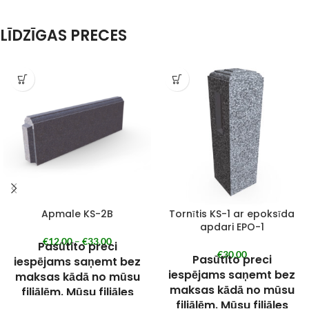
LĪDZĪGAS PRECES
Apmale KS-2B
Tornītis KS-1 ar epoksīda
apdari EPO-1
€
12,00
–
€
33,00
Pasūtīto preci
€
30,00
Pasūtīto preci
iespējams saņemt bez
iespējams saņemt bez
maksas kādā no mūsu
maksas kādā no mūsu
filiālēm. Mūsu filiāles
filiālēm. Mūsu filiāles
skatīt pie KONTAKTIEM.