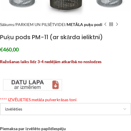
Sākums
PARKIEM UN PILSĒTVIDEI
METĀLA puķu podi
Puķu pods PM-11 (ar skārda ieliktni)
€
460,00
Ražošanas laiks līdz 3-4 nedēļām atkarībā no noslodzes
*
*** IZVĒLIETIES metāla pulverkrāsas toni
Piemaksa par izvēlēto papildiespēju