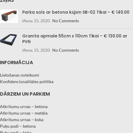
ZIŅAS
Parka sols ar betona kājām SB-02 Tikai – € 140.00
Июнь 15, 2020
No Comments
Granīta apmale 55cm x 110cm Tikai – € 130.00 ar
PVN
Июнь 15, 2020
No Comments
INFORMĀCIJA
Lietošanas noteikumi
Konfidencionalitātes politika
DĀRZIEM UN PARKIEM
Atkritumu urnas – betona
Atkritumu urnas – metāla
Atkritumu urnas – koka
Puķu podi – betona
Puķu podi – koka