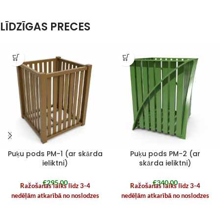
LĪDZĪGAS PRECES
Puķu pods PM-1 (ar skārda
Puķu pods PM-2 (ar
ieliktni)
skārda ieliktni)
€
295,00
€
340,00
Ražošanas laiks līdz 3-4
Ražošanas laiks līdz 3-4
nedēļām atkarībā no noslodzes
nedēļām atkarībā no noslodzes