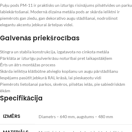
Puķu pods PM-11 ir praktisks un izturīgs risinājums pilsētvides un parku
labiekārtošanai. Modernā dizaina metāla pods ar skārda ieliktni ir
piemērots gan ziedu, gan dekoratīvo augu stādīšanai, nodrošinot
elegantu akcentu jebkurai ārtelpas videi.
Galvenās priekšrocības
Stingra un stabila konstrukcija, izgatavota no cinkota metāla
Pārklāta ar izturīgu pulverkrāsu noturībai pret laikapstākļiem
Ērts un ātrs montāžas process
Skārda ieliktņa klātbūtne atvieglo kopšanu un augu pārstādīšanu
Iespējams pasūtīt jebkurā RAL krāsā, lai pieskaņotu vidi
Piemērots lietošanai parkos, skvēros, pilsētas ielās, pie sabiedriskām
ēkām
Specifikācija
IZMĒRS
Diametrs – 640 mm, augstums – 480 mm