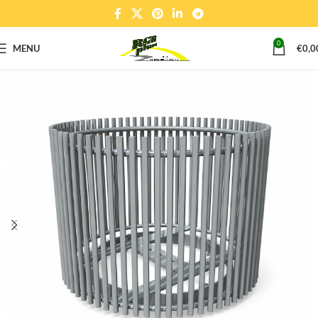
0
MENU
€
0,0