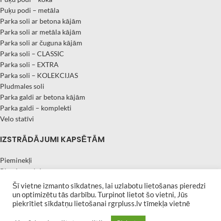
Puķu podi – metāla
Parka soli ar betona kājām
Parka soli ar metāla kājām
Parka soli ar čuguna kājām
Parka soli – CLASSIC
Parka soli – EXTRA
Parka soli – KOLEKCIJAS
Pludmales soli
Parka galdi ar betona kājām
Parka galdi – komplekti
Velo statīvi
IZSTRĀDĀJUMI KAPSĒTĀM
Pieminekļi
Piemiņas plāksnes
Kapu apmales
Šī vietne izmanto sīkdatnes, lai uzlabotu lietošanas pieredzi
Kapu soliņi
un optimizētu tās darbību. Turpinot lietot šo vietni, Jūs
piekrītiet sīkdatņu lietošanai rgrpluss.lv tīmekļa vietnē
Kapu sētiņas
Granīta vāzes