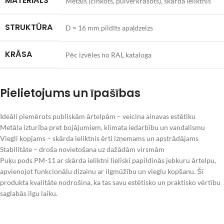
MATERIĀLS
Metāls (cinkots, pulverkrāsots), skārda ieliktnis
STRUKTŪRA
D = 16 mm pildīts apaļdzelzs
KRĀSA
Pēc izvēles no RAL kataloga
Pielietojums un īpašības
Ideāli piemērots publiskām ārtelpām – veicina ainavas estētiku
Metāla izturība pret bojājumiem, klimata iedarbību un vandalismu
Viegli kopjams – skārda ieliktnis ērti izņemams un apstrādājams
Stabilitāte – droša novietošana uz dažādām virsmām
Puķu pods PM-11 ar skārda ieliktni lieliski papildinās jebkuru ārtelpu,
apvienojot funkcionālu dizainu ar ilgmūžību un vieglu kopšanu. Šī
produkta kvalitāte nodrošina, ka tas savu estētisko un praktisko vērtību
saglabās ilgu laiku.