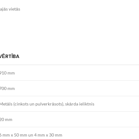
ajās vietās
VĒRTĪBA
910 mm
700 mm
Metāls (cinkots un pulverkrāsots), skārda ieliktnis
20 mm
6 mm x 50 mm un 4 mm x 30 mm