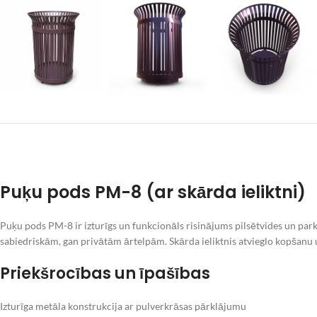
Puķu pods PM-8 (ar skārda ieliktni)
Puķu pods PM-8 ir izturīgs un funkcionāls risinājums pilsētvides un par
sabiedriskām, gan privātām ārtelpām. Skārda ieliktnis atvieglo kopšanu 
Priekšrocības un īpašības
Izturīga metāla konstrukcija ar pulverkrāsas pārklājumu