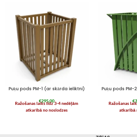
Puķu pods PM-1 (ar skārda ieliktni)
Puķu pods PM-2 (
€
295,00
€
3
Ražošanas laiks līdz 3-4 nedēļām
Ražošanas laik
atkarībā no noslodzes
atkarībā