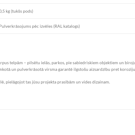
0,5 kg (tukšs pods)
Pulverkrāsojums pēc izvēles (RAL katalogs)
rpus telpām – pilsētu ielās, parkos, pie sabiedriskiem objektiem un bir
 Cinkotā un pulverkrāsotā virsma garantē ilgstošu aizsardzību pret koroziju
ē, pielāgojot tas jūsu projekta prasībām un vides dizainam.