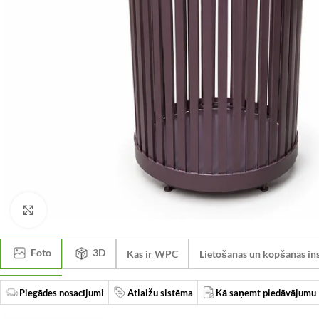
Click to enlarge
Foto
3D
Kas ir WPC
Lietošanas un kopšanas ins
Piegādes nosacījumi
Atlaižu sistēma
Kā saņemt piedāvājumu