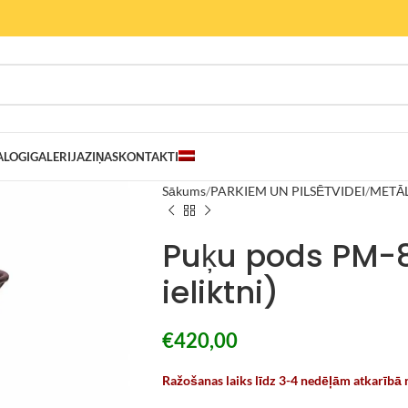
ALOGI
GALERIJA
ZIŅAS
KONTAKTI
Sākums
PARKIEM UN PILSĒTVIDEI
METĀL
Puķu pods PM-8
ieliktni)
€
420,00
Ražošanas laiks līdz 3-4 nedēļām atkarībā 