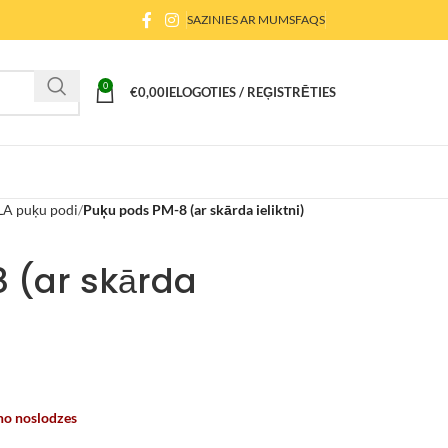
SAZINIES AR MUMS
FAQS
0
€
0,00
IELOGOTIES / REĢISTRĒTIES
A puķu podi
Puķu pods PM-8 (ar skārda ieliktni)
 (ar skārda
no noslodzes