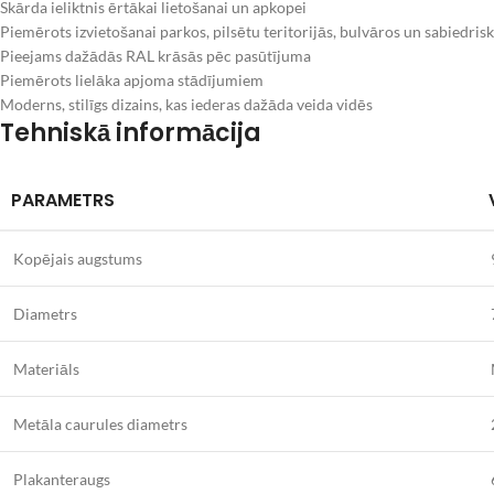
Skārda ieliktnis ērtākai lietošanai un apkopei
Piemērots izvietošanai parkos, pilsētu teritorijās, bulvāros un sabiedrisk
Pieejams dažādās RAL krāsās pēc pasūtījuma
Piemērots lielāka apjoma stādījumiem
Moderns, stilīgs dizains, kas iederas dažāda veida vidēs
Tehniskā informācija
PARAMETRS
Kopējais augstums
Diametrs
Materiāls
Metāla caurules diametrs
Plakanteraugs