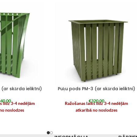
ar skārda ieliktni)
Puķu pods PM-3 (ar skārda ieliktni)
40,00
€
320,00
s līdz 3-4 nedēļām
Ražošanas laiks līdz 3-4 nedēļām
 no noslodzes
atkarībā no noslodzes