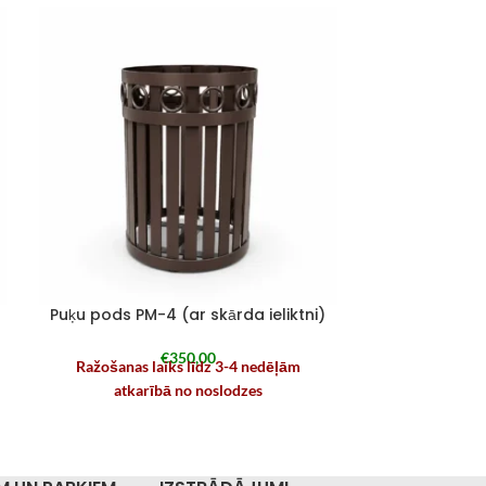
Puķu pods PM-4 (ar skārda ieliktni)
Puķu pods PM-
€
350,00
Ražošanas laiks līdz 3-4 nedēļām
Ražošanas l
atkarībā no noslodzes
atkar