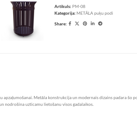
Artikuls:
PM-08
Kategorija:
METĀLA puķu podi
Share:
ku apzaļumošanai. Metāla konstrukcija un modernais dizains padara šo po
un nodrošina uzticamu lietošanu visos gadalaikos.