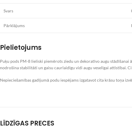
Svars
Pārklājums
Pielietojums
Puķu pods PM-8 lieliski piemērots ziedu un dekoratīvo augu stādīšanai ā
nodrošina stabilitāti un gaisu caurlaidīgu vidi augu veselīgai attīstībai.
Nepieciešamības gadījumā podu iespējams izgatavot cita krāsu toņa izvēl
LĪDZĪGAS PRECES