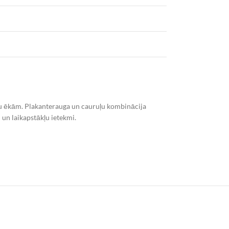
oju ēkām. Plakanterauga un cauruļu kombinācija
 un laikapstākļu ietekmi.