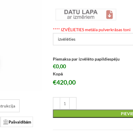
*
*** IZVĒLIETIES metāla pulverkrāsas toni
Piemaksa par izvēlēto papildiespēju
€0,00
Kopā
€
420,00
trukcija
PIEV
Pašvaldībām