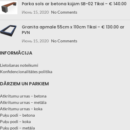
Parka sols ar betona kājām SB-02 Tikai – € 140.00
Июнь 15, 2020
No Comments
Granīta apmale 55cm x 110cm Tikai – € 130.00 ar
PVN
Июнь 15, 2020
No Comments
INFORMĀCIJA
Lietošanas noteikumi
Konfidencionalitātes politika
DĀRZIEM UN PARKIEM
Atkritumu urnas – betona
Atkritumu urnas – metāla
Atkritumu urnas – koka
Puķu podi – betona
Puķu podi – koka
Puķu podi – metāla