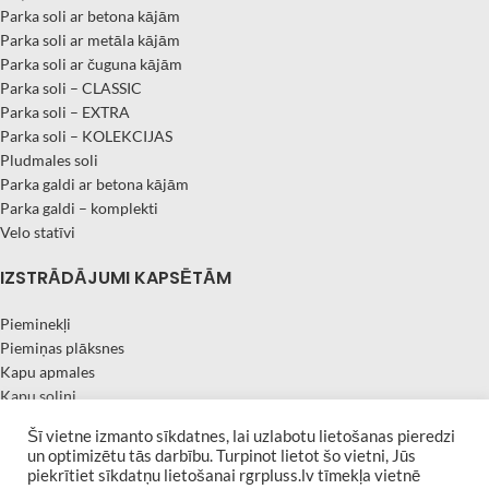
Parka soli ar betona kājām
Parka soli ar metāla kājām
Parka soli ar čuguna kājām
Parka soli – CLASSIC
Parka soli – EXTRA
Parka soli – KOLEKCIJAS
Pludmales soli
Parka galdi ar betona kājām
Parka galdi – komplekti
Velo statīvi
IZSTRĀDĀJUMI KAPSĒTĀM
Pieminekļi
Piemiņas plāksnes
Kapu apmales
Kapu soliņi
Kapu sētiņas
Šī vietne izmanto sīkdatnes, lai uzlabotu lietošanas pieredzi
Granīta vāzes
un optimizētu tās darbību. Turpinot lietot šo vietni, Jūs
| Developed by
Afina
RGR PLUSS 2019 All rights reserved
piekrītiet sīkdatņu lietošanai rgrpluss.lv tīmekļa vietnē