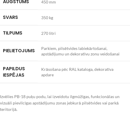
AUGSTUMS
450 mm
SVARS
350 kg
TILPUMS
270 litri
Parkiem, pilsētvides labiekārtošanai,
PIELIETOJUMS
apstādījumu un dekoratīvu zonu veidošanai
PAPILDUS
Krāsošana pēc RAL kataloga, dekoratīva
IESPĒJAS
apdare
Izvēlies PB-18 puķu podu, lai izveidotu ilgmūžīgas, funkcionālas un
vizuāli pievilcīgas apstādījumu zonas jebkurā pilsētvides vai parkā
teritorijā.