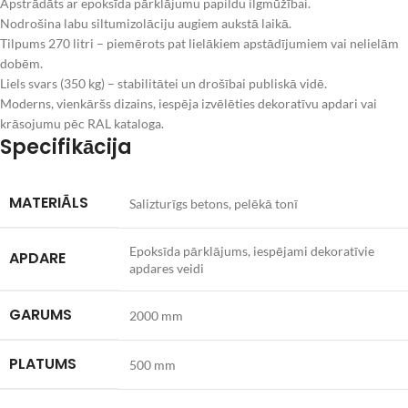
Apstrādāts ar epoksīda pārklājumu papildu ilgmūžībai.
Nodrošina labu siltumizolāciju augiem aukstā laikā.
Tilpums 270 litri – piemērots pat lielākiem apstādījumiem vai nelielām
dobēm.
Liels svars (350 kg) – stabilitātei un drošībai publiskā vidē.
Moderns, vienkāršs dizains, iespēja izvēlēties dekoratīvu apdari vai
krāsojumu pēc RAL kataloga.
Specifikācija
MATERIĀLS
Salizturīgs betons, pelēkā tonī
Epoksīda pārklājums, iespējami dekoratīvie
APDARE
apdares veidi
GARUMS
2000 mm
PLATUMS
500 mm