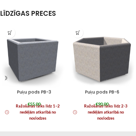
LĪDZĪGAS PRECES
Puķu pods PB-3
Puķu pods PB-6
€
55,00
€
90,00
Ražošanas laiks līdz 1–2
Ražošanas laiks līdz 2-3
nedēļām atkarībā no
nedēļām atkarībā no
noslodzes
noslodzes