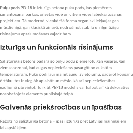
Puķu pods PB-18
ir izturīgs betona puķu pods, kas piemērots
izmantošanai parkos, pilsētas vidē un citiem vides labiekārtošanas
projektiem. Tā modernā, vienkāršā forma organiski iekļaujas gan
mūsdienīgā, gan klasiskā ainavā, nodrošinot stabilu un ilgmūžīgu
risinājumu apzaļumošanas vajadzībām.
Izturīgs un funkcionāls risinājums
Salizturīgais betons padara šo puķu podu piemērotu gan vasarai, gan
ziemas sezonai, kad augus nepieciešams pasargāt no aukstām
temperatūrām. Puķu podi ļauj mainīt augu izvietojumu, padarot kopšanu
ērtāku: tos ir vieglāk aplaistīt un mēslo, kā arī nepieciešamības
gadījumā pārvietot. Turklāt PB-18 modelis var kalpot arī kā dekoratīvs
norobežojošs elements publiskajā telpā.
Galvenās priekšrocības un īpašības
Ražots no salizturīga betona – īpaši izturīgs pret Latvijas mainīgajiem
laikapstākļiem.