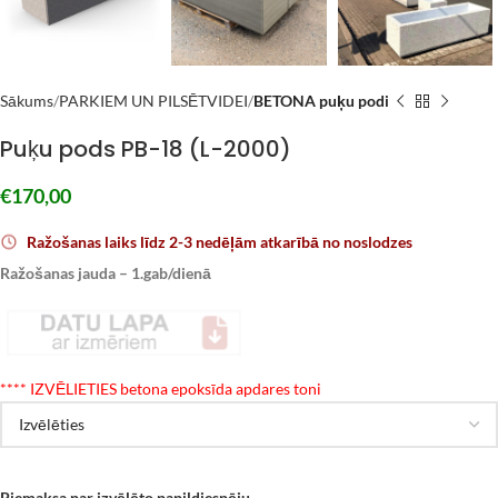
Sākums
PARKIEM UN PILSĒTVIDEI
BETONA puķu podi
Puķu pods PB-18 (L-2000)
€
170,00
Ražošanas laiks līdz 2-3 nedēļām atkarībā no noslodzes
Ražošanas jauda – 1.gab/dienā
*
*** IZVĒLIETIES betona epoksīda apdares toni
Piemaksa par izvēlēto papildiespēju