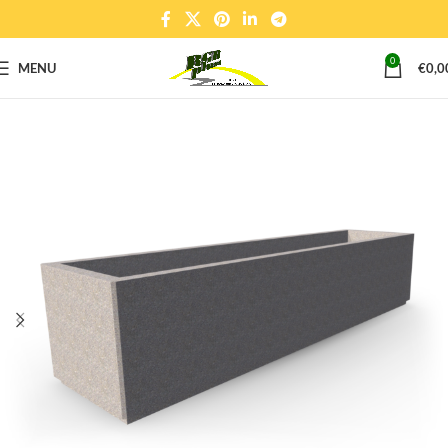
0
MENU
€
0,0