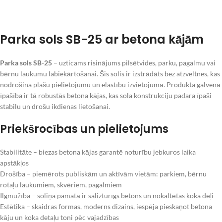
Parka sols SB-25 ar betona kājām
Parka sols SB-25
– uzticams risinājums pilsētvides, parku, pagalmu vai
bērnu laukumu labiekārtošanai. Šis solis ir izstrādāts bez atzveltnes, kas
nodrošina plašu pielietojumu un elastību izvietojumā. Produkta galvenā
īpašība ir tā robustās betona kājas, kas sola konstrukciju padara īpaši
stabilu un drošu ikdienas lietošanai.
Priekšrocības un pielietojums
Stabilitāte – biezas betona kājas garantē noturību jebkuros laika
apstākļos
Drošība – piemērots publiskām un aktīvām vietām: parkiem, bērnu
rotaļu laukumiem, skvēriem, pagalmiem
Ilgmūžība – soliņa pamatā ir salizturīgs betons un nokaltētas koka dēļi
Estētika – skaidras formas, moderns dizains, iespēja pieskaņot betona
kāju un koka detaļu toni pēc vajadzības