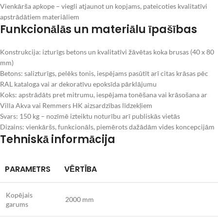
Vienkārša apkope – viegli atjaunot un kopjams, pateicoties kvalitatīvi
apstrādātiem materiāliem
Funkcionālās un materiālu īpašības
Konstrukcija: izturīgs betons un kvalitatīvi žāvētas koka brusas (40 x 80
mm)
Betons: salizturīgs, pelēks tonis, iespējams pasūtīt arī citas krāsas pēc
RAL kataloga vai ar dekoratīvu epoksīda pārklājumu
Koks: apstrādāts pret mitrumu, iespējama tonēšana vai krāsošana ar
Villa Akva vai Remmers HK aizsardzības līdzekļiem
Svars: 150 kg – nozīmē izteiktu noturību arī publiskās vietās
Dizains: vienkāršs, funkcionāls, piemērots dažādām vides koncepcijām
Tehniskā informācija
PARAMETRS
VĒRTĪBA
Kopējais
2000 mm
garums