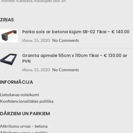
Adrese: Kandava, Raudupes iela 3A
ZIŅAS
Parka sols ar betona kājām SB-02 Tikai – € 140.00
Июнь 15, 2020
No Comments
Granīta apmale 55cm x 110cm Tikai – € 130.00 ar
PVN
Июнь 15, 2020
No Comments
INFORMĀCIJA
Lietošanas noteikumi
Konfidencionalitātes politika
DĀRZIEM UN PARKIEM
Atkritumu urnas – betona
Atkritumu urnas – metāla