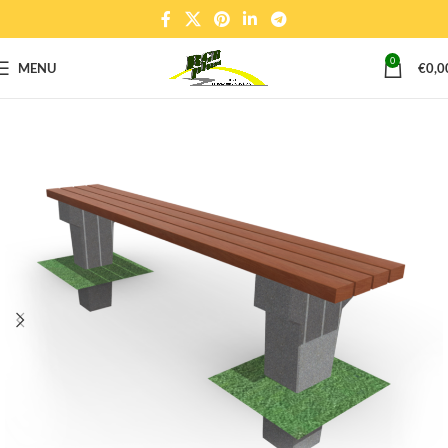
0
MENU
€
0,0