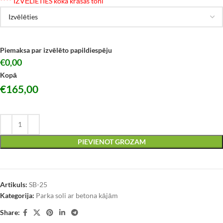
*
*** IZVĒLIETIES koka krāsas toni
Piemaksa par izvēlēto papildiespēju
€0,00
Kopā
€
165,00
PIEVIENOT GROZAM
Artikuls:
SB-25
Kategorija:
Parka soli ar betona kājām
Share: