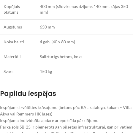
Kopējais
400 mm (sēdvirsmas dziļums 140 mm, kājas 350
platums
mm)
Augstums
650 mm
Koka balsti
4 gab. (40 x 80 mm)
Materiāli
Salizturīgs betons, koks
Svars
150 kg
Papildu iespējas
Iespējams izvēlēties krāsojumu (betons pēc RAL kataloga, kokam – Villa
Akva vai Remmers HK lāses)
Iespējama individuāla apdare ar epoksīda pārklājumu
Parka sols SB-25 ir piemērots gan pilsētas infrastruktūrai, gan privātiem