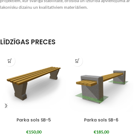
projektiem, kur svarīga stabilitāte, drošība un izturība apvienojumā ar
lakonisku dizainu un kvalitatīviem materiāliem.
LĪDZĪGAS PRECES
Parka sols SB-5
Parka sols SB-6
€
150,00
€
185,00