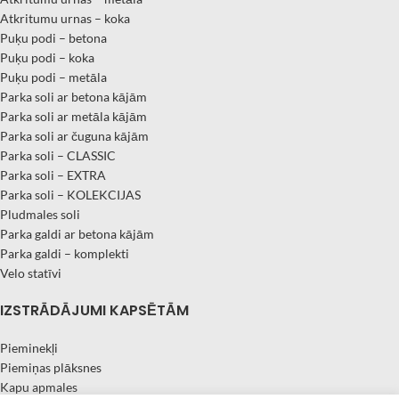
Atkritumu urnas – koka
Puķu podi – betona
Puķu podi – koka
Puķu podi – metāla
Parka soli ar betona kājām
Parka soli ar metāla kājām
Parka soli ar čuguna kājām
Parka soli – CLASSIC
Parka soli – EXTRA
Parka soli – KOLEKCIJAS
Pludmales soli
Parka galdi ar betona kājām
Parka galdi – komplekti
Velo statīvi
IZSTRĀDĀJUMI KAPSĒTĀM
Pieminekļi
Piemiņas plāksnes
Kapu apmales