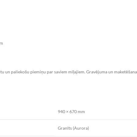
ām
zētu un paliekošu piemiņu par saviem mīļajiem. Gravējuma un maketēšanas 
940 × 670 mm
Granīts (Aurora)