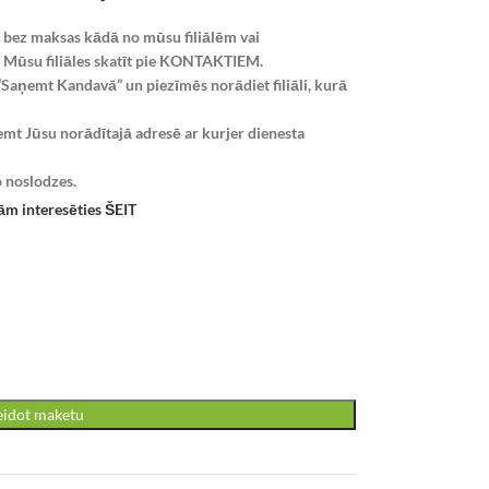
 bez maksas kādā no mūsu filiālēm vai
Mūsu filiāles skatīt pie KONTAKTIEM.
“Saņemt Kandavā” un piezīmēs norādiet filiāli, kurā
emt Jūsu norādītajā adresē ar kurjer dienesta
o noslodzes.
ām interesēties ŠEIT
eidot maketu