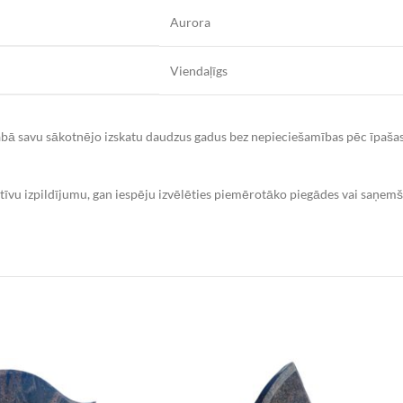
Aurora
Viendaļīgs
bā savu sākotnējo izskatu daudzus gadus bez nepieciešamības pēc īpaša
atīvu izpildījumu, gan iespēju izvēlēties piemērotāko piegādes vai saņem