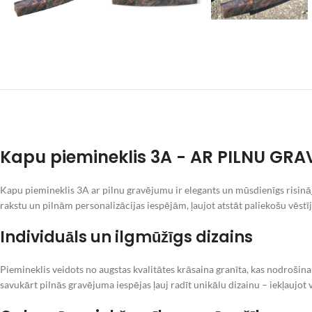
Kapu piemineklis 3A - AR PILNU GR
Kapu piemineklis 3A ar pilnu gravējumu ir elegants un mūsdienīgs risināj
rakstu un pilnām personalizācijas iespējām, ļaujot atstāt paliekošu v
Individuāls un ilgmūžīgs dizains
Piemineklis veidots no augstas kvalitātes krāsaina granīta, kas nodrošina
savukārt pilnās gravējuma iespējas ļauj radīt unikālu dizainu – iekļaujo