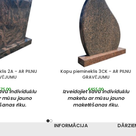
lis 2A – AR PILNU
Kapu piemineklis 3CK – AR PILNU
VĒJUMU
GRAVĒJUMU
75,00
€
455,00
savu individuālu
Izveidojiet savu individuālu
r mūsu jauno
maketu ar mūsu jauno
anas rīku.
maketēšanas rīku.
ieminekli iespējams
Pasūtīto kapu pieminekli iespējams
ksas kādā no mūsu
saņemt bez maksas kādā no mūsu
INFORMĀCIJA
DĀRZIE
 pašapkalpošanās
filiālēm vai pašapkalpošanās
ā Rīgā. Mūsu filiāles
izņemšanas punktā Rīgā. Mūsu filiāles