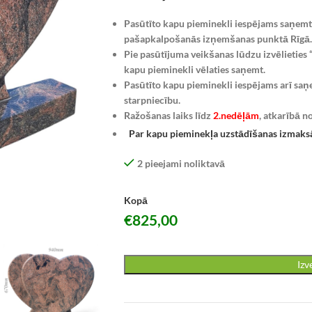
Pasūtīto kapu pieminekli iespējams saņemt
pašapkalpošanās izņemšanas punktā Rīgā. 
Pie pasūtījuma veikšanas lūdzu izvēlieties 
kapu pieminekli vēlaties saņemt.
Pasūtīto kapu pieminekli iespējams arī saņ
starpniecību.
Ražošanas laiks līdz
2.nedēļām
, atkarībā n
Par kapu pieminekļa uzstādīšanas izmaks
2 pieejami noliktavā
Kopā
€
825,00
Izv