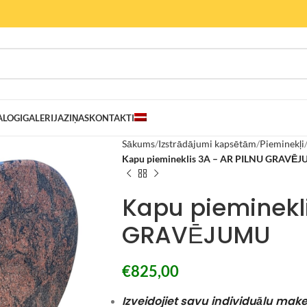
ALOGI
GALERIJA
ZIŅAS
KONTAKTI
Sākums
Izstrādājumi kapsētām
Pieminekļi
Kapu piemineklis 3A – AR PILNU GRAVĒ
Kapu pieminekli
GRAVĒJUMU
€
825,00
Izveidojiet savu individuālu ma