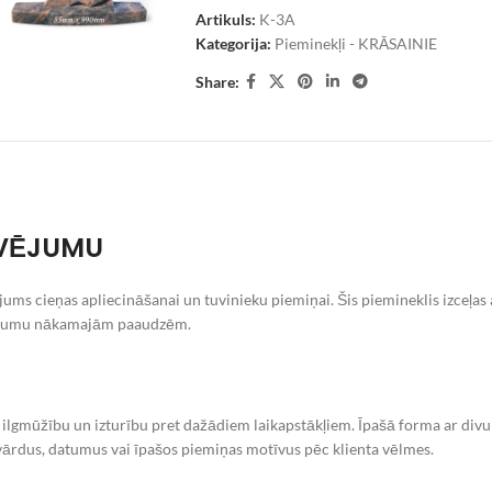
Artikuls:
K-3A
Kategorija:
Pieminekļi - KRĀSAINIE
Share:
AVĒJUMU
ums cieņas apliecināšanai un tuvinieku piemiņai. Šis piemineklis izceļas 
ēstījumu nākamajām paaudzēm.
 ilgmūžību un izturību pret dažādiem laikapstākļiem. Īpašā forma ar divu 
t vārdus, datumus vai īpašos piemiņas motīvus pēc klienta vēlmes.