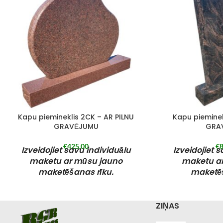
Kapu piemineklis 2CK – AR PILNU
Kapu pieminek
GRAVĒJUMU
GRA
€
425,00
€
8
Izveidojiet savu individuālu
Izveidojiet 
maketu ar mūsu jauno
maketu a
maketēšanas rīku.
maketēš
Pasūtīto kapu pieminekli iespējams
Pasūtīto kapu p
saņemt bez maksas kādā no mūsu
saņemt bez ma
ZIŅAS
filiālēm vai pašapkalpošanās
filiālēm vai
izņemšanas punktā Rīgā. Mūsu filiāles
izņemšanas punkt