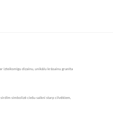
ar izteiksmīgu dizainu, unikālu krāsainu granīta
sirdīm simbolizē ciešu saikni starp cilvēkiem,