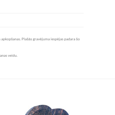
s apkopšanas. Plašās gravējuma iespējas padara šo
šanas veidu.