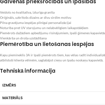
Galvenās priekšrocības un īpašības
Veidots no kvalitatīva, izturīga granīta
Oriģināls, uzkrītošs dizains ar divu sirdīm motīvu
Pilna gravējuma iespējas pilnīgai personalizācijai
Noturība pret UV starojumu un nelabvēlīgiem laikapstākļiem
Piemērots dažādiem apbedījumu risinājumiem, īpaši ģimenes kapaviet
Vienkārša un droša uzstādīšana
Piemērotība un lietošanas iespējas
Kapu piemineklis 3A ir īpaši piemērots tiem, kas vēlas radīt individuali
atbilstoši klienta vēlmēm, saglabājot cieņu un īpašu noskaņu kapavietā.
Tehniskā informācija
IZMĒRS
MATERIĀLS