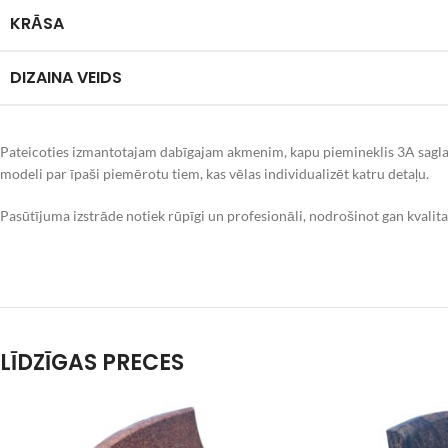
KRĀSA
DIZAINA VEIDS
Pateicoties izmantotajam dabīgajam akmenim, kapu piemineklis 3A sagla
modeli par īpaši piemērotu tiem, kas vēlas individualizēt katru detaļu.
Pasūtījuma izstrāde notiek rūpīgi un profesionāli, nodrošinot gan kvalit
LĪDZĪGAS PRECES