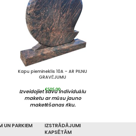
Kapu piemineklis 10A – AR PILNU
Kapu piemin
GRAVĒJUMU
G
€
505,00
Izveidojiet savu individuālu
Izveidojie
maketu ar mūsu jauno
maketu
maketēšanas rīku.
maket
Pasūtīto kapu pieminekli iespējams
Pasūtīto kap
saņemt bez maksas kādā no mūsu
saņemt bez
M UN PARKIEM
IZSTRĀDĀJUMI
filiālēm vai pašapkalpošanās
filiālēm 
KAPSĒTĀM
izņemšanas punktā Rīgā. Mūsu filiāles
izņemšanas pu