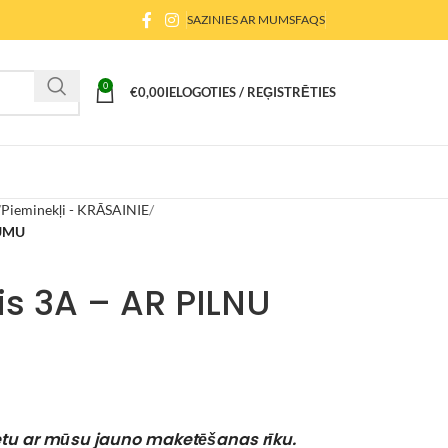
SAZINIES AR MUMS
FAQS
0
€
0,00
IELOGOTIES / REĢISTRĒTIES
Pieminekļi - KRĀSAINIE
JUMU
s 3A – AR PILNU
ketu ar mūsu jauno maketēšanas rīku.