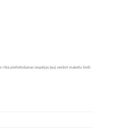
rīka pielietošanas iespējas ļauj veidot maketu tieši