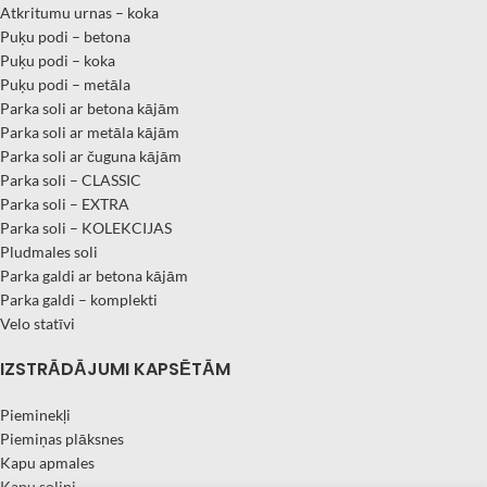
Atkritumu urnas – koka
Puķu podi – betona
Puķu podi – koka
Puķu podi – metāla
Parka soli ar betona kājām
Parka soli ar metāla kājām
Parka soli ar čuguna kājām
Parka soli – CLASSIC
Parka soli – EXTRA
Parka soli – KOLEKCIJAS
Pludmales soli
Parka galdi ar betona kājām
Parka galdi – komplekti
Velo statīvi
IZSTRĀDĀJUMI KAPSĒTĀM
Pieminekļi
Piemiņas plāksnes
Kapu apmales
Kapu soliņi