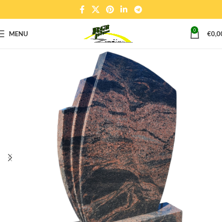
0
MENU
€
0,0