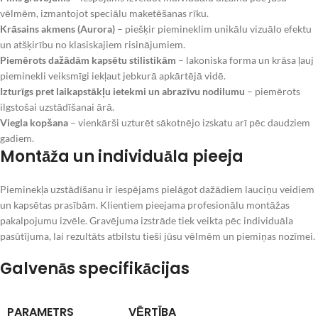
vēlmēm, izmantojot speciālu maketēšanas rīku.
Krāsains akmens (Aurora)
– piešķir piemineklim unikālu vizuālo efektu
un atšķirību no klasiskajiem risinājumiem.
Piemērots dažādām kapsētu stilistikām
– lakoniska forma un krāsa ļauj
pieminekli veiksmīgi iekļaut jebkurā apkārtējā vidē.
Izturīgs pret laikapstākļu ietekmi un abrazīvu nodilumu
– piemērots
ilgstošai uzstādīšanai ārā.
Viegla kopšana
– vienkārši uzturēt sākotnējo izskatu arī pēc daudziem
gadiem.
Montāža un individuāla pieeja
Pieminekļa uzstādīšanu ir iespējams pielāgot dažādiem lauciņu veidiem
un kapsētas prasībām. Klientiem pieejama profesionālu montāžas
pakalpojumu izvēle. Gravējuma izstrāde tiek veikta pēc individuāla
pasūtījuma, lai rezultāts atbilstu tieši jūsu vēlmēm un piemiņas nozīmei.
Galvenās specifikācijas
PARAMETRS
VĒRTĪBA