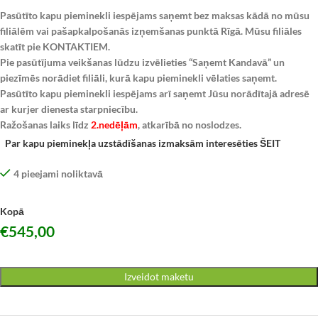
Pasūtīto kapu pieminekli iespējams saņemt bez maksas kādā no mūsu
filiālēm vai pašapkalpošanās izņemšanas punktā Rīgā. Mūsu filiāles
skatīt pie KONTAKTIEM.
Pie pasūtījuma veikšanas lūdzu izvēlieties “Saņemt Kandavā” un
piezīmēs norādiet filiāli, kurā kapu pieminekli vēlaties saņemt.
Pasūtīto kapu pieminekli iespējams arī saņemt Jūsu norādītajā adresē
ar kurjer dienesta starpniecību.
Ražošanas laiks līdz
2.nedēļām
, atkarībā no noslodzes.
Par kapu pieminekļa uzstādīšanas izmaksām interesēties ŠEIT
4 pieejami noliktavā
Kopā
€
545,00
Izveidot maketu