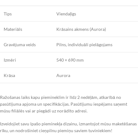
Tips
Viendaļīgs
Materiāls
Krāsains akmens (Aurora)
Gravējuma veids
Pilns, individuāli pielāgojams
Izmēri
540 × 690 mm
Krāsa
Aurora
Ražošanas laiks kapu piemineklim ir līdz 2 nedēļām, atkarībā no
pasūtījuma apjoma un specifikācijas. Pasūtījumu iespējams saņemt
mūsu filiālēs vai ar piegādi uz norādīto adresi.
Izveidojiet savu īpašo pieminekļa dizainu, izmantojot mūsu maketēšanas
rīku, un nodrošiniet cieņpilnu piemiņu saviem tuviniekiem!