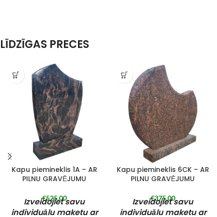
LĪDZĪGAS PRECES
Kapu piemineklis 1A – AR
Kapu piemineklis 6CK – AR
PILNU GRAVĒJUMU
PILNU GRAVĒJUMU
€
525,00
€
375,00
Izveidojiet savu
Izveidojiet savu
individuālu maketu ar
individuālu maketu ar