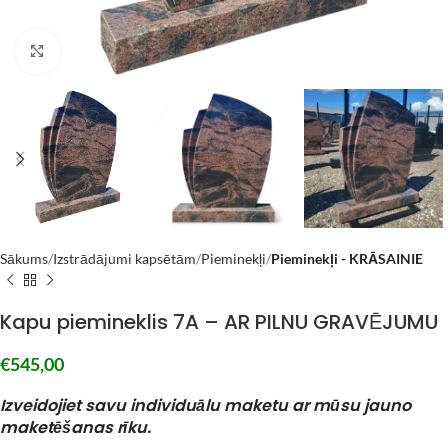
Click to enlarge
Sākums
Izstrādājumi kapsētām
Pieminekļi
Pieminekļi - KRĀSAINIE
Kapu piemineklis 7A – AR PILNU GRAVĒJUMU
€
545,00
Izveidojiet savu individuālu maketu ar mūsu jauno
maketēšanas rīku.