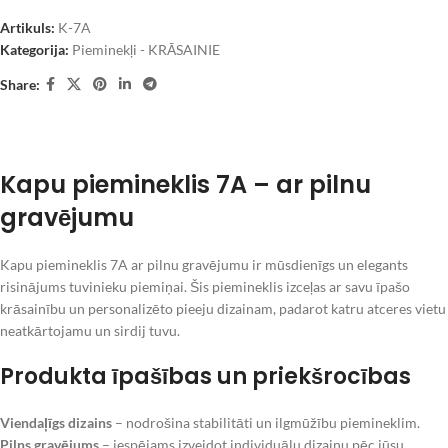
Artikuls:
K-7A
Kategorija:
Pieminekļi - KRĀSAINIE
Share:
Kapu piemineklis 7A – ar pilnu
gravējumu
Kapu piemineklis 7A ar pilnu gravējumu ir mūsdienīgs un elegants
risinājums tuvinieku piemiņai. Šis piemineklis izceļas ar savu īpašo
krāsainību un personalizēto pieeju dizainam, padarot katru atceres vietu
neatkārtojamu un sirdij tuvu.
Produkta īpašības un priekšrocības
Viendaļīgs dizains
– nodrošina stabilitāti un ilgmūžību piemineklim.
Pilns gravējums
– iespējams izveidot individuālu dizainu pēc jūsu