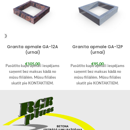
Granīta apmale GA-12A
Granīta apmale GA-12P
(urnai)
(urnai)
€
105,00
€
95,00
Pasūtīto kapu apmali iespējams
Pasūtīto kapu apmali iespējams
saņemt bez maksas kādā no
saņemt bez maksas kādā no
mūsu filiālēm. Mūsu filiāles
mūsu filiālēm. Mūsu filiāles
skatīt pie KONTAKTIEM.
skatīt pie KONTAKTIEM.
Pie pasūtījuma veikšanas
Pie pasūtījuma veikšanas
izvēlieties “Saņemt Kandavā” un
izvēlieties “Saņemt Kandavā” un
piezīmēs norādiet filiāli, kurā
piezīmēs norādiet filiāli, kurā
kapu apmali vēlaties saņemt.
kapu apmali vēlaties saņemt.
Pasūtīto kapu apmali iespējams
Pasūtīto kapu apmali iespējams
arī saņemt Jūsu norādītajā
arī saņemt Jūsu norādītajā
adresē ar kurjer dienesta
adresē ar kurjer dienesta
starpniecību.
starpniecību.