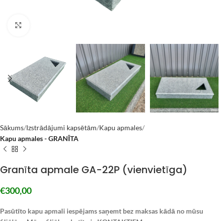
Click to enlarge
Sākums
Izstrādājumi kapsētām
Kapu apmales
Kapu apmales - GRANĪTA
Granīta apmale GA-22P (vienvietīga)
€
300,00
Pasūtīto kapu apmali iespējams saņemt bez maksas kādā no mūsu