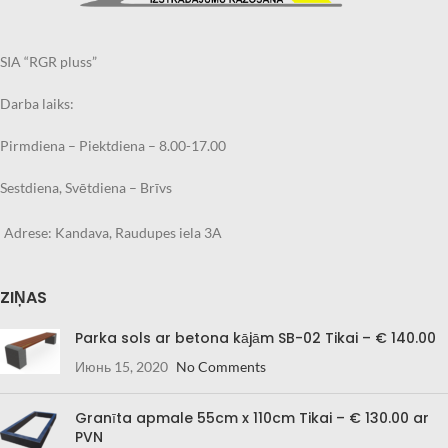
Pasūtījuma izpildes laiks
Pasūtījuma izpildes laiks
2.nedēļas
2.nedēļas
SIA “RGR pluss”
Darba laiks:
Pirmdiena – Piektdiena – 8.00-17.00
Sestdiena, Svētdiena – Brīvs
Adrese: Kandava, Raudupes iela 3A
ZIŅAS
Parka sols ar betona kājām SB-02 Tikai – € 140.00
Июнь 15, 2020
No Comments
Granīta apmale 55cm x 110cm Tikai – € 130.00 ar
PVN