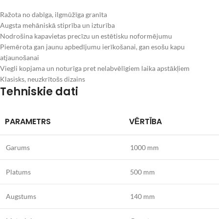
Ražota no dabīga, ilgmūžīga granīta
Augsta mehāniskā stiprība un izturība
Nodrošina kapavietas precīzu un estētisku noformējumu
Piemērota gan jaunu apbedījumu ierīkošanai, gan esošu kapu
atjaunošanai
Viegli kopjama un noturīga pret nelabvēlīgiem laika apstākļiem
Klasisks, neuzkrītošs dizains
Tehniskie dati
PARAMETRS
VĒRTĪBA
Garums
1000 mm
Platums
500 mm
Augstums
140 mm