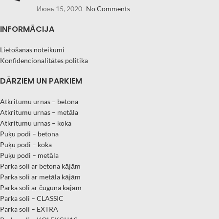
Июнь 15, 2020
No Comments
INFORMĀCIJA
Lietošanas noteikumi
Konfidencionalitātes politika
DĀRZIEM UN PARKIEM
Atkritumu urnas – betona
Atkritumu urnas – metāla
Atkritumu urnas – koka
Puķu podi – betona
Puķu podi – koka
Puķu podi – metāla
Parka soli ar betona kājām
Parka soli ar metāla kājām
Parka soli ar čuguna kājām
Parka soli – CLASSIC
Parka soli – EXTRA