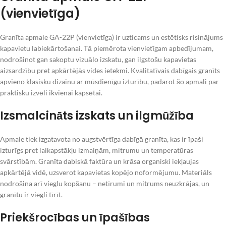
(vienvietīga)
Granīta apmale GA-22P (vienvietīga) ir uzticams un estētisks risinājums
kapavietu labiekārtošanai. Tā piemērota vienvietīgam apbedījumam,
nodrošinot gan sakoptu vizuālo izskatu, gan ilgstošu kapavietas
aizsardzību pret apkārtējās vides ietekmi. Kvalitatīvais dabīgais granīts
apvieno klasisku dizainu ar mūsdienīgu izturību, padarot šo apmali par
praktisku izvēli ikvienai kapsētai.
Izsmalcināts izskats un ilgmūžība
Apmale tiek izgatavota no augstvērtīga dabīgā granīta, kas ir īpaši
izturīgs pret laikapstākļu izmaiņām, mitrumu un temperatūras
svārstībām. Granīta dabiskā faktūra un krāsa organiski iekļaujas
apkārtējā vidē, uzsverot kapavietas kopējo noformējumu. Materiāls
nodrošina arī vieglu kopšanu – netīrumi un mitrums neuzkrājas, un
granītu ir viegli tīrīt.
Priekšrocības un īpašības