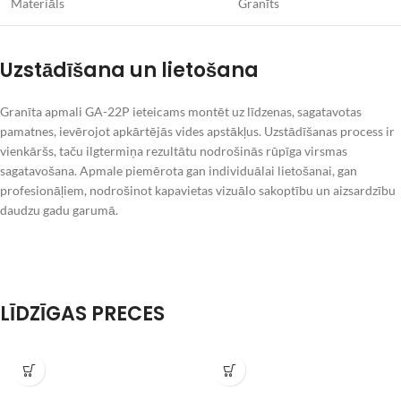
Materiāls
Granīts
Uzstādīšana un lietošana
Granīta apmali GA-22P ieteicams montēt uz līdzenas, sagatavotas
pamatnes, ievērojot apkārtējās vides apstākļus. Uzstādīšanas process ir
vienkāršs, taču ilgtermiņa rezultātu nodrošinās rūpīga virsmas
sagatavošana. Apmale piemērota gan individuālai lietošanai, gan
profesionāļiem, nodrošinot kapavietas vizuālo sakoptību un aizsardzību
daudzu gadu garumā.
LĪDZĪGAS PRECES