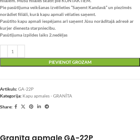
filiālēm. Mūsu filiāles skatīt pie KONTAKTIEM.
Pie pasūtījuma veikšanas izvēlieties “Saņemt Kandavā” un piezīmēs
norādiet filiāli, kurā kapu apmali vēlaties saņemt.
Pasūtīto kapu apmali iespējams arī saņemt Jūsu norādītajā adresē ar
kurjer dienesta starpniecību.
Pasūtījuma izpildes laiks 2.nedēļas
PIEVIENOT GROZAM
Artikuls:
GA-22P
Kategorija:
Kapu apmales - GRANĪTA
Share:
Granīta apmale GA-22P