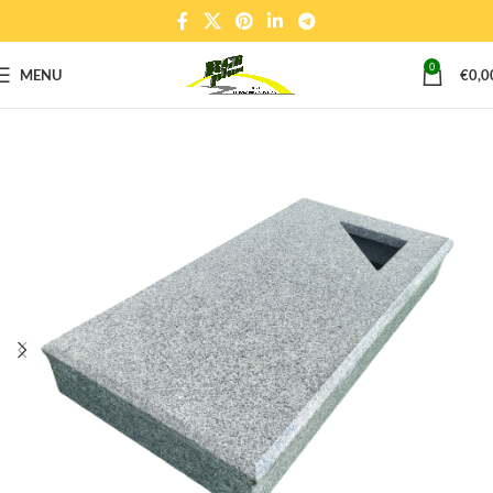
0
MENU
€
0,0