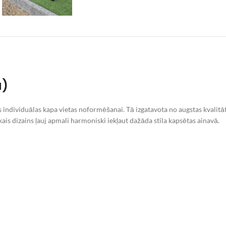
a)
 individuālas kapa vietas noformēšanai. Tā izgatavota no augstas kvalitā
ais dizains ļauj apmali harmoniski iekļaut dažāda stila kapsētas ainavā.