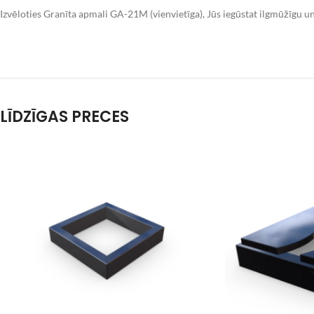
Izvēloties Granīta apmali GA-21M (vienvietīga), Jūs iegūstat ilgmūžīgu u
LĪDZĪGAS PRECES