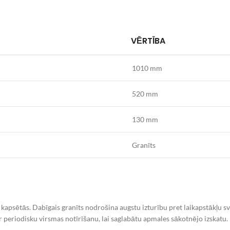
VĒRTĪBA
1010 mm
520 mm
130 mm
Granīts
 kapsētās. Dabīgais granīts nodrošina augstu izturību pret laikapstākļ
r periodisku virsmas notīrīšanu, lai saglabātu apmales sākotnējo izskatu.