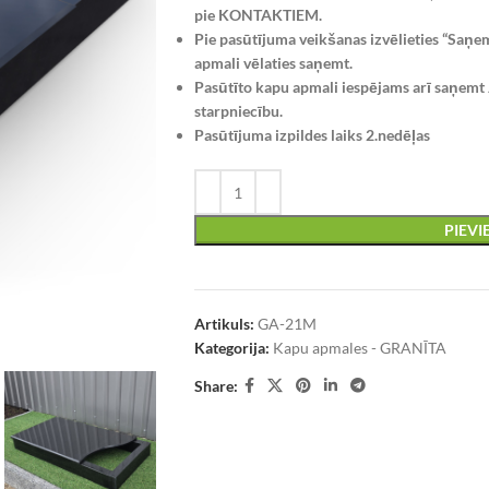
pie KONTAKTIEM.
Pie pasūtījuma veikšanas izvēlieties “Saņem
apmali vēlaties saņemt.
Pasūtīto kapu apmali iespējams arī saņemt 
starpniecību.
Pasūtījuma izpildes laiks 2.nedēļas
PIEV
Artikuls:
GA-21M
Kategorija:
Kapu apmales - GRANĪTA
Share: