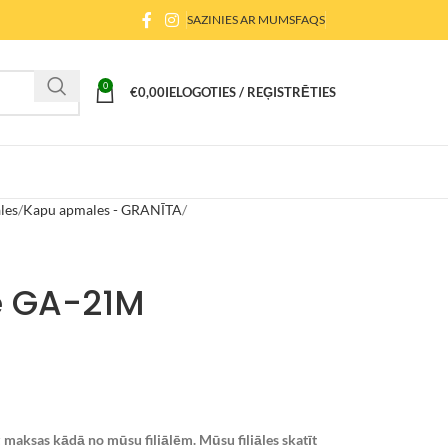
SAZINIES AR MUMS
FAQS
0
€
0,00
IELOGOTIES / REĢISTRĒTIES
les
Kapu apmales - GRANĪTA
e GA-21M
maksas kādā no mūsu filiālēm. Mūsu filiāles skatīt