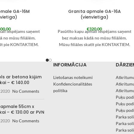
pmale GA-16M
Granīta apmale GA-16A
vietīga)
(vienvietīga)
00,00
€
320,00
mali iespējams saņemt
Pasūtīto kapu apmali iespējams saņemt
ā no mūsu filiālēm.
bez maksas kādā no mūsu filiālēm.
atīt pie KONTAKTIEM.
Mūsu filiāles skatīt pie KONTAKTIEM.
eikšanas izvēlieties
Pie pasūtījuma veikšanas izvēlieties
 un piezīmēs norādiet
“Saņemt Kandavā” un piezīmēs norādiet
INFORMĀCIJA
DĀRZIE
apmali vēlaties saņemt.
filiāli, kurā kapu apmali vēlaties saņemt.
pmali iespējams arī
Pasūtīto kapu apmali iespējams arī
ols ar betona kājām
ītajā adresē ar kurjer
saņemt Jūsu norādītajā adresē ar kurjer
Lietošanas noteikumi
Atkritumu
kai – € 140.00
starpniecību.
dienesta starpniecību.
Konfidencionalitātes
Atkritumu
ldes laiks 2.nedēļas
Pasūtījuma izpildes laiks 2.nedēļas
politika
Atkritumu
 2020
No Comments
Puķu podi
Puķu podi
 apmale 55cm x
Puķu podi
kai – € 130.00 ar PVN
Parka sol
 2020
No Comments
Parka sol
Parka sol