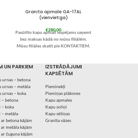
Granīta apmale GA-17AL
Granīt
(vienvietīga)
(
€
280,00
Pasūtīto kapu apmali iespējams saņemt
Pasūtīto kapu
bez maksas kādā no mūsu filiālēm.
bez maksas 
Mūsu filiāles skatīt pie KONTAKTIEM.
Mūsu filiāles
Pie pasūtījuma veikšanas izvēlieties
Pie pasūtījum
“Saņemt Kandavā” un piezīmēs norādiet
“Saņemt Kanda
M UN PARKIEM
IZSTRĀDĀJUMI
filiāli, kurā kapu apmali vēlaties saņemt.
filiāli, kurā k
KAPSĒTĀM
Pasūtīto kapu apmali iespējams arī
Pasūtīto kap
saņemt Jūsu norādītajā adresē ar kurjer
saņemt Jūsu no
 urnas – betona
dienesta starpniecību.
dienes
 urnas – metāla
Pieminekļi
Pasūtījuma izpildes laiks 2.nedēļas
Pasūtījuma i
 urnas – koka
Piemiņas plāksnes
 – betona
Kapu apmales
 – koka
Kapu soliņi
 – metāla
Kapu sētiņas
i ar betona kājām
Granīta vāzes
i ar metāla kājām
i ar čuguna kājām