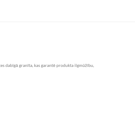
tes dabīgā granīta, kas garantē produkta ilgmūžību,