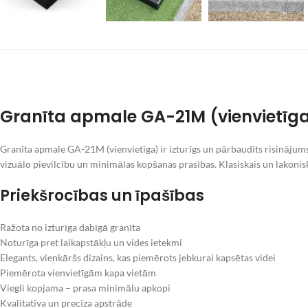
Granīta apmale GA-21M (vienvietīg
Granīta apmale GA-21M (vienvietīga) ir izturīgs un pārbaudīts risinājums
vizuālo pievilcību un minimālas kopšanas prasības. Klasiskais un lakonisk
Priekšrocības un īpašības
Ražota no izturīga dabīgā granīta
Noturīga pret laikapstākļu un vides ietekmi
Elegants, vienkāršs dizains, kas piemērots jebkurai kapsētas videi
Piemērota vienvietīgām kapa vietām
Viegli kopjama – prasa minimālu apkopi
Kvalitatīva un precīza apstrāde