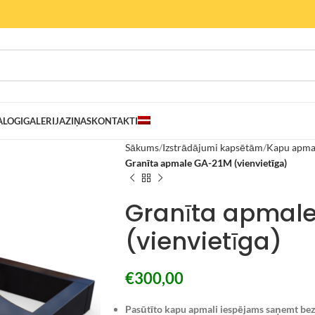
ALOGI
GALERIJA
ZIŅAS
KONTAKTI
Sākums
Izstrādājumi kapsētām
Kapu apma
Granīta apmale GA-21M (vienvietīga)
Granīta apmal
(vienvietīga)
€
300,00
Pasūtīto kapu apmali iespējams saņemt bez 