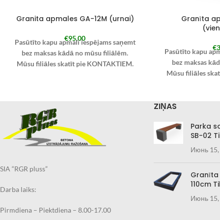
Granita apmales GA-12M (urnai)
Granīta a
(vien
€
95,00
Pasūtīto kapu apmali iespējams saņemt
€
3
Pasūtīto kapu ap
bez maksas kādā no mūsu filiālēm.
bez maksas kād
Mūsu filiāles skatīt pie KONTAKTIEM.
Mūsu filiāles sk
Pie pasūtījuma veikšanas izvēlieties
Pie pasūtījuma v
“Saņemt Kandavā” un piezīmēs norādiet
“Saņemt Kandavā”
filiāli, kurā kapu apmali vēlaties saņemt.
ZIŅAS
filiāli, kurā kapu 
Pasūtīto kapu apmali iespējams arī
Pasūtīto kapu a
saņemt Jūsu norādītajā adresē ar kurjer
Parka s
saņemt Jūsu norād
dienesta starpniecību.
SB-02 Ti
dienesta 
Pasūtījuma izpildes laiks 2.nedēļas
Pasūtījuma izpi
Июнь 15,
SIA “RGR pluss”
Granīta
110cm Ti
Darba laiks:
Июнь 15,
Pirmdiena – Piektdiena – 8.00-17.00