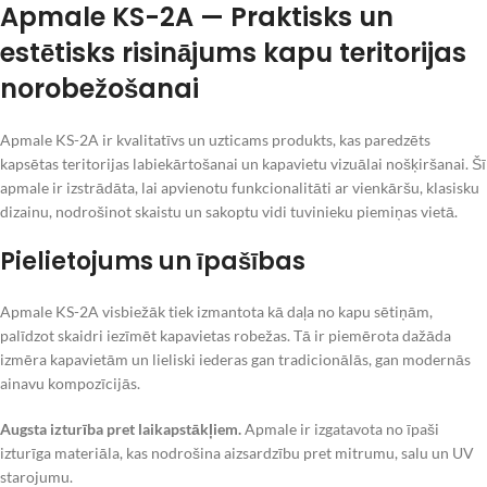
Apmale KS-2A — Praktisks un
estētisks risinājums kapu teritorijas
norobežošanai
Apmale KS-2A ir kvalitatīvs un uzticams produkts, kas paredzēts
kapsētas teritorijas labiekārtošanai un kapavietu vizuālai nošķiršanai. Šī
apmale ir izstrādāta, lai apvienotu funkcionalitāti ar vienkāršu, klasisku
dizainu, nodrošinot skaistu un sakoptu vidi tuvinieku piemiņas vietā.
Pielietojums un īpašības
Apmale KS-2A visbiežāk tiek izmantota kā daļa no kapu sētiņām,
palīdzot skaidri iezīmēt kapavietas robežas. Tā ir piemērota dažāda
izmēra kapavietām un lieliski iederas gan tradicionālās, gan modernās
ainavu kompozīcijās.
Augsta izturība pret laikapstākļiem.
Apmale ir izgatavota no īpaši
izturīga materiāla, kas nodrošina aizsardzību pret mitrumu, salu un UV
starojumu.