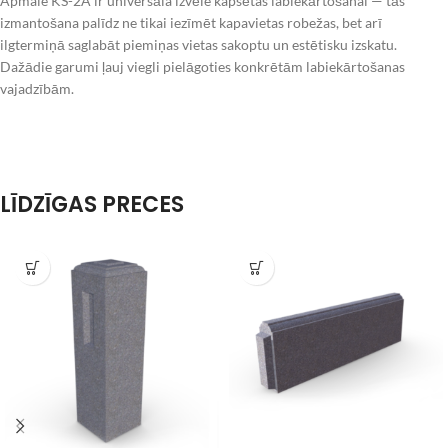
Apmale KS-2A ir universāla izvēle kapsētas labiekārtošanai — tās
izmantošana palīdz ne tikai iezīmēt kapavietas robežas, bet arī
ilgtermiņā saglabāt piemiņas vietas sakoptu un estētisku izskatu.
Dažādie garumi ļauj viegli pielāgoties konkrētām labiekārtošanas
vajadzībām.
LĪDZĪGAS PRECES