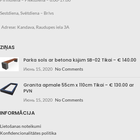
laiks 2-4.nedēļas,
laiks 2-4.nedēļas,
atkarībā no noslodzes.
atkarībā no noslodzes.
Sestdiena, Svētdiena – Brīvs
Adrese: Kandava, Raudupes iela 3A
ZIŅAS
Parka sols ar betona kājām SB-02 Tikai – € 140.00
Июнь 15, 2020
No Comments
Granīta apmale 55cm x 110cm Tikai – € 130.00 ar
PVN
Июнь 15, 2020
No Comments
INFORMĀCIJA
Lietošanas noteikumi
Konfidencionalitātes politika