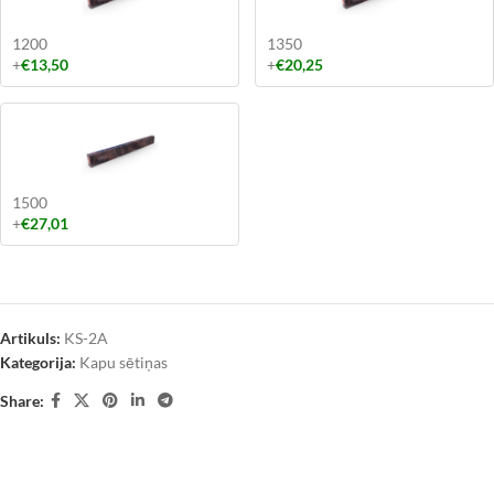
1200
1350
+
€
13,50
+
€
20,25
1500
+
€
27,01
Artikuls:
KS-2A
Kategorija:
Kapu sētiņas
Share: