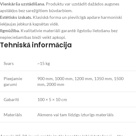
Vienkārša uzstādīšana.
Produktu var uzstādīt dažādos augsnes
apstākļos bez sarežģītiem būvdarbiem.
Estētisks izskats.
Klasiskā forma un pievilcīgā apdare harmoniski
iekļaujas jebkurā kapsētas vidē.
Ilgmūžība.
Kvalitatīvie materiāli garantē ilgstošu lietošanu bez
nepieciešamības bieži veikt apkopi.
Tehniskā informācija
Svars
~15 kg
Pieejamie
900 mm, 1000 mm, 1200 mm, 1350 mm, 1500
garumi
mm, 2000 mm
Gabarīti
100 × 5 × 10 cm
Materiāls
Akmens vai tam līdzīgs izturīgs materiāls