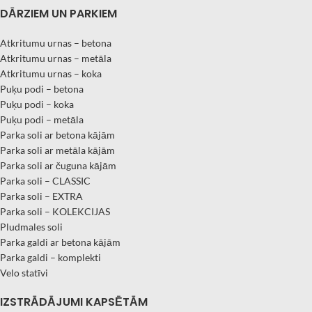
DĀRZIEM UN PARKIEM
Atkritumu urnas – betona
Atkritumu urnas – metāla
Atkritumu urnas – koka
Puķu podi – betona
Puķu podi – koka
Puķu podi – metāla
Parka soli ar betona kājām
Parka soli ar metāla kājām
Parka soli ar čuguna kājām
Parka soli – CLASSIC
Parka soli – EXTRA
Parka soli – KOLEKCIJAS
Pludmales soli
Parka galdi ar betona kājām
Parka galdi – komplekti
Velo statīvi
IZSTRĀDĀJUMI KAPSĒTĀM