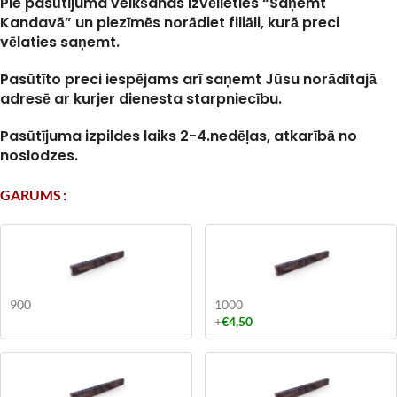
Pie pasūtījuma veikšanas izvēlieties “Saņemt
Kandavā” un piezīmēs norādiet filiāli, kurā preci
vēlaties saņemt.
Pasūtīto preci iespējams arī saņemt Jūsu norādītajā
adresē ar kurjer dienesta starpniecību.
Pasūtījuma izpildes laiks 2-4.nedēļas, atkarībā no
noslodzes.
GARUMS
900
1000
+
€
4,50