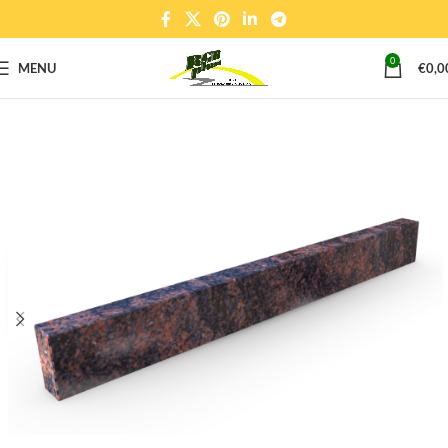
0
MENU
€
0,0