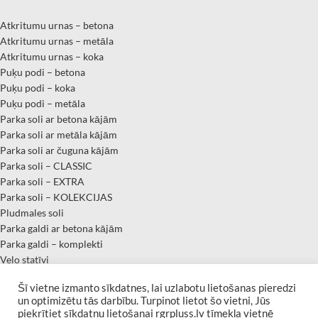
Atkritumu urnas – betona
Atkritumu urnas – metāla
Atkritumu urnas – koka
Puķu podi – betona
Puķu podi – koka
Puķu podi – metāla
Parka soli ar betona kājām
Parka soli ar metāla kājām
Parka soli ar čuguna kājām
Parka soli – CLASSIC
Parka soli – EXTRA
Parka soli – KOLEKCIJAS
Pludmales soli
Parka galdi ar betona kājām
Parka galdi – komplekti
Velo statīvi
IZSTRĀDĀJUMI KAPSĒTĀM
Šī vietne izmanto sīkdatnes, lai uzlabotu lietošanas pieredzi
un optimizētu tās darbību. Turpinot lietot šo vietni, Jūs
piekrītiet sīkdatņu lietošanai rgrpluss.lv tīmekļa vietnē