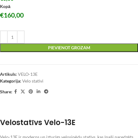
Kopā
€
160,00
PIEVIENOT GROZAM
Artikuls:
VELO-13E
Kategorija:
Velo statīvi
Share:
Velostatīvs Velo-13E
Velo-13E ir moderns un izturīgs velosipēdu statīvs, kas īpaši paredzēts