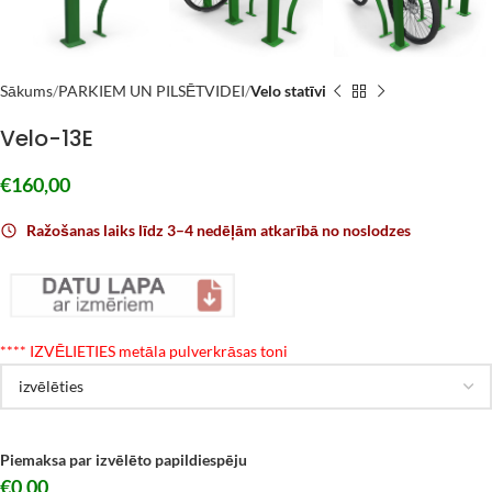
Sākums
PARKIEM UN PILSĒTVIDEI
Velo statīvi
Velo-13E
€
160,00
Ražošanas laiks līdz 3–4 nedēļām atkarībā no noslodzes
*
*** IZVĒLIETIES metāla pulverkrāsas toni
Piemaksa par izvēlēto papildiespēju
€0,00