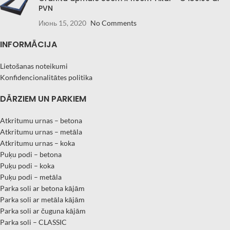
PVN
Июнь 15, 2020
No Comments
INFORMĀCIJA
Lietošanas noteikumi
Konfidencionalitātes politika
DĀRZIEM UN PARKIEM
Atkritumu urnas – betona
Atkritumu urnas – metāla
Atkritumu urnas – koka
Puķu podi – betona
Puķu podi – koka
Puķu podi – metāla
Parka soli ar betona kājām
Parka soli ar metāla kājām
Parka soli ar čuguna kājām
Parka soli – CLASSIC