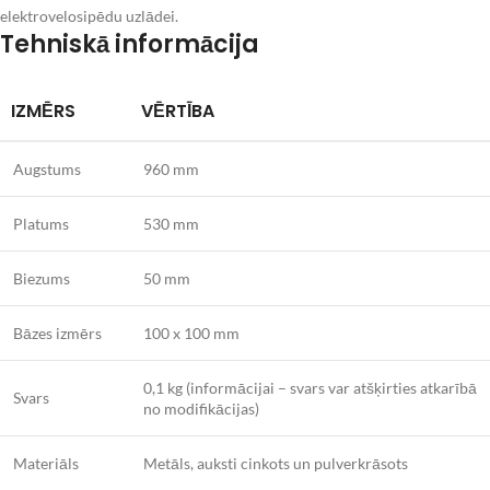
elektrovelosipēdu uzlādei.
Tehniskā informācija
IZMĒRS
VĒRTĪBA
Augstums
960 mm
Platums
530 mm
Biezums
50 mm
Bāzes izmērs
100 x 100 mm
0,1 kg (informācijai – svars var atšķirties atkarībā
Svars
no modifikācijas)
Materiāls
Metāls, auksti cinkots un pulverkrāsots