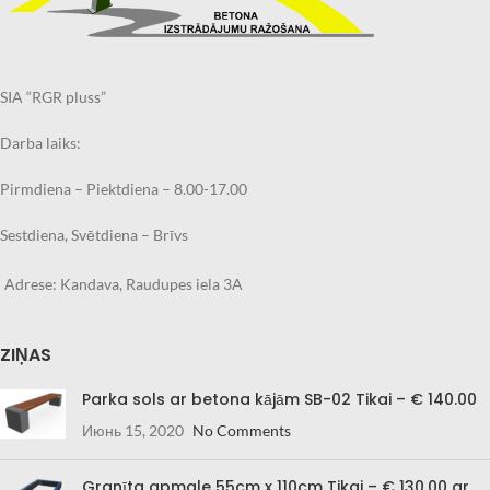
SIA “RGR pluss”
Darba laiks:
Pirmdiena – Piektdiena – 8.00-17.00
Sestdiena, Svētdiena – Brīvs
Adrese: Kandava, Raudupes iela 3A
ZIŅAS
Parka sols ar betona kājām SB-02 Tikai – € 140.00
Июнь 15, 2020
No Comments
Granīta apmale 55cm x 110cm Tikai – € 130.00 ar