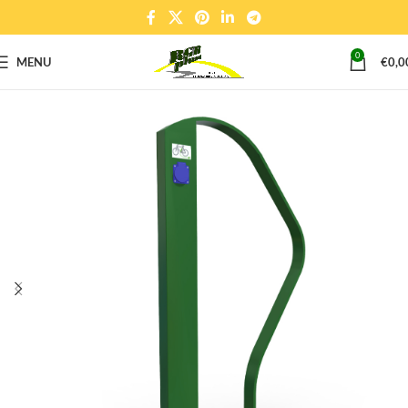
0
MENU
€
0,0