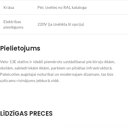
Krāsa
Pēc izvēles no RAL kataloga
Elektrības
220V (ja izvēlēta šī opcija)
pieslēgums
Pielietojums
Velo-13E statīvs ir ideāli piemērots uzstādīšanai pie biroju ēkām,
skolām, sabiedriskām ēkām, parkiem un pilsētas infrastruktūrā.
Pateicoties augstajai noturībai un modernajam dizainam, tas būs
uzticams risinājums jebkurā vidē.
LĪDZĪGAS PRECES