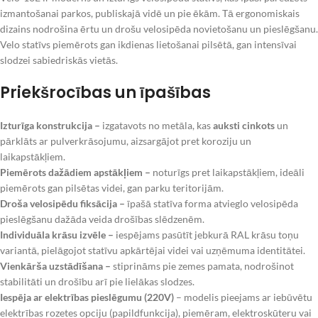
izmantošanai parkos, publiskajā vidē un pie ēkām. Tā ergonomiskais
dizains nodrošina ērtu un drošu velosipēda novietošanu un pieslēgšanu.
Velo statīvs piemērots gan ikdienas lietošanai pilsētā, gan intensīvai
slodzei sabiedriskās vietās.
Priekšrocības un īpašības
Izturīga konstrukcija –
izgatavots no metāla, kas
auksti cinkots
un
pārklāts ar pulverkrāsojumu, aizsargājot pret koroziju un
laikapstākļiem.
Piemērots dažādiem apstākļiem –
noturīgs pret laikapstākļiem, ideāli
piemērots gan pilsētas videi, gan parku teritorijām.
Droša velosipēdu fiksācija –
īpašā statīva forma atvieglo velosipēda
pieslēgšanu dažāda veida drošības slēdzenēm.
Individuāla krāsu izvēle –
iespējams pasūtīt jebkurā RAL krāsu toņu
variantā, pielāgojot statīvu apkārtējai videi vai uzņēmuma identitātei.
Vienkārša uzstādīšana –
stiprināms pie zemes pamata, nodrošinot
stabilitāti un drošību arī pie lielākas slodzes.
Iespēja ar elektrības pieslēgumu (220V)
– modelis pieejams ar iebūvētu
elektrības rozetes opciju (papildfunkcija), piemēram, elektroskūteru vai