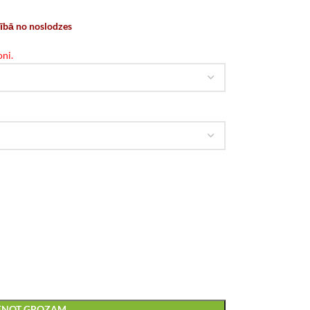
rībā no noslodzes
ni.
IENOT GROZAM