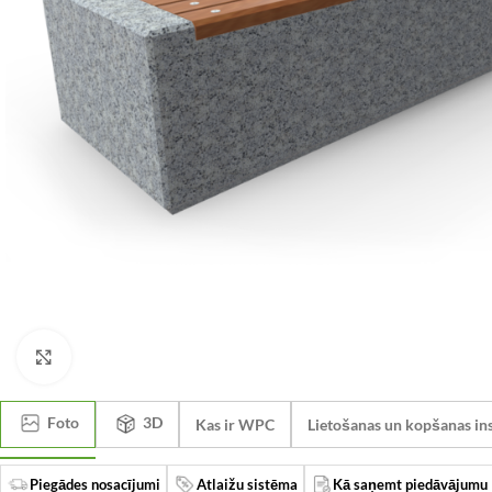
Click to enlarge
Foto
3D
Kas ir WPC
Lietošanas un kopšanas ins
Piegādes nosacījumi
Atlaižu sistēma
Kā saņemt piedāvājumu