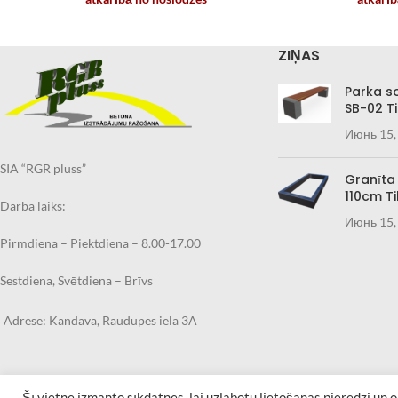
ZIŅAS
Parka s
SB-02 Ti
Июнь 15,
SIA “RGR pluss”
Granīta
110cm Ti
Darba laiks:
Июнь 15,
Pirmdiena – Piektdiena – 8.00-17.00
Sestdiena, Svētdiena – Brīvs
Adrese: Kandava, Raudupes iela 3A
Šī vietne izmanto sīkdatnes, lai uzlabotu lietošanas pieredzi un op