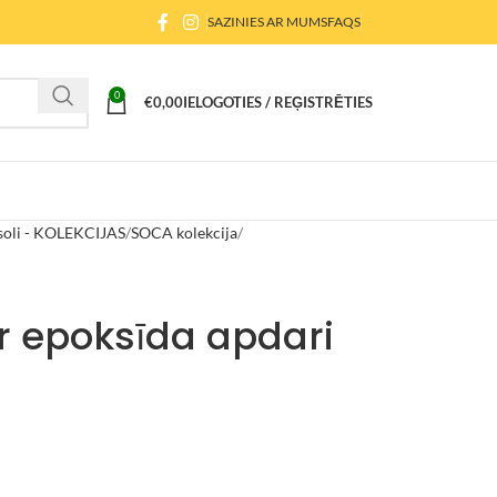
SAZINIES AR MUMS
FAQS
0
€
0,00
IELOGOTIES / REĢISTRĒTIES
soli - KOLEKCIJAS
SOCA kolekcija
 epoksīda apdari