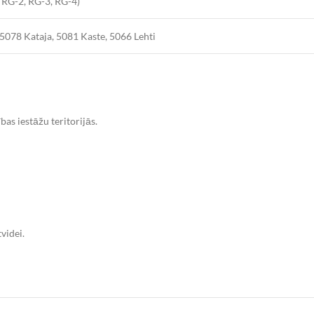
, RG-2, RG-3, RG-4)
5078 Kataja, 5081 Kaste, 5066 Lehti
as iestāžu teritorijās.
videi.