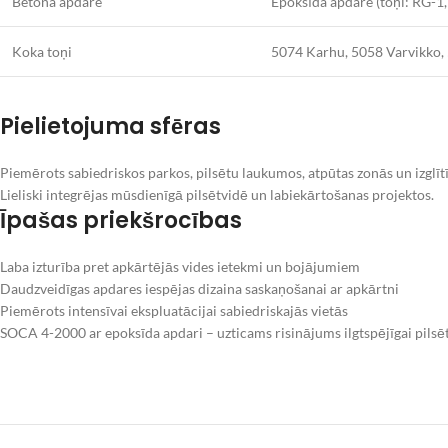
Betona apdare
Epoksīda apdare (toņi: RG-1
Koka toņi
5074 Karhu, 5058 Varvikko, 
Pielietojuma sfēras
Piemērots sabiedriskos parkos, pilsētu laukumos, atpūtas zonās un izglītīb
Lieliski integrējas mūsdienīgā pilsētvidē un labiekārtošanas projektos.
Īpašas priekšrocības
Laba izturība pret apkārtējās vides ietekmi un bojājumiem
Daudzveidīgas apdares iespējas dizaina saskaņošanai ar apkārtni
Piemērots intensīvai ekspluatācijai sabiedriskajās vietās
SOCA 4-2000 ar epoksīda apdari – uzticams risinājums ilgtspējīgai pilsēt