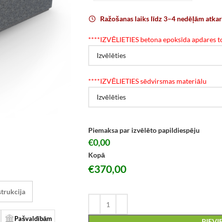
Ražošanas laiks līdz 3–4 nedēļām atka
*
***IZVĒLIETIES betona epoksīda apdares to
*
***IZVĒLIETIES sēdvirsmas materiālu
Piemaksa par izvēlēto papildiespēju
€0,00
Kopā
€
370,00
trukcija
Pašvaldībām
PIEV