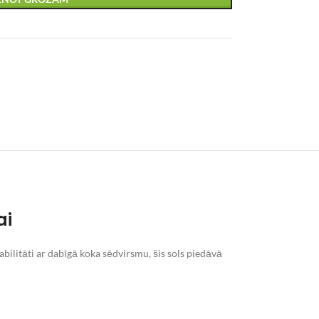
ai
bilitāti ar dabīgā koka sēdvirsmu, šis sols piedāvā