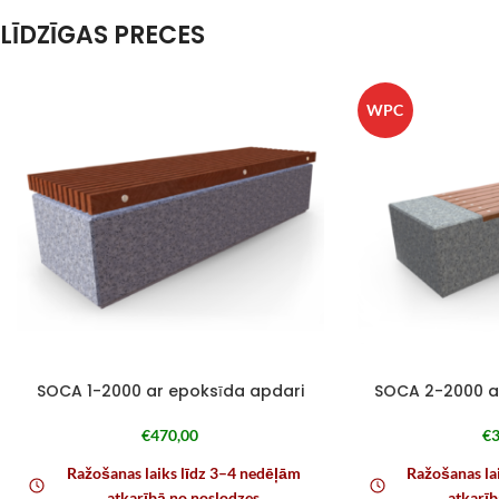
LĪDZĪGAS PRECES
WPC
SOCA 1-2000 ar epoksīda apdari
SOCA 2-2000 a
€
470,00
€
3
Ražošanas laiks līdz 3–4 nedēļām
Ražošanas la
atkarībā no noslodzes
atkarīb