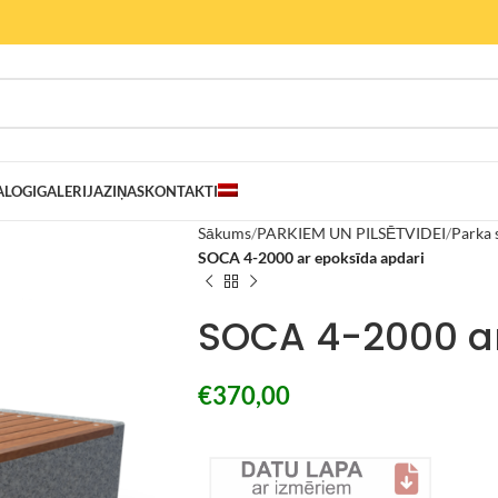
ALOGI
GALERIJA
ZIŅAS
KONTAKTI
Sākums
PARKIEM UN PILSĒTVIDEI
Parka 
SOCA 4-2000 ar epoksīda apdari
SOCA 4-2000 ar
€
370,00