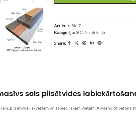
Artikuls:
SK-7
Kategorija:
SOCA kolekcija
Share:
sīvs sols pilsētvides labiekārtošan
iem, pilsētvidei, skvēriem un sabiedriskām vietām. Apvienojot betona sta