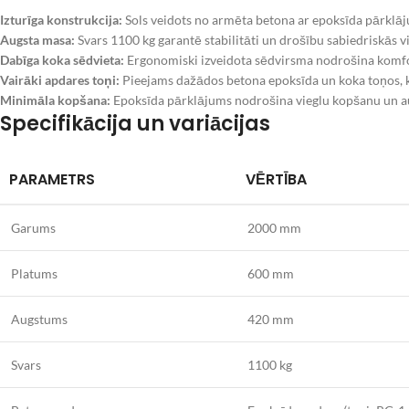
Izturīga konstrukcija:
Sols veidots no armēta betona ar epoksīda pārklā
Augsta masa:
Svars 1100 kg garantē stabilitāti un drošību sabiedriskās vi
Dabīga koka sēdvieta:
Ergonomiski izveidota sēdvirsma nodrošina komfor
Vairāki apdares toņi:
Pieejams dažādos betona epoksīda un koka toņos, ka
Minimāla kopšana:
Epoksīda pārklājums nodrošina vieglu kopšanu un au
Specifikācija un variācijas
PARAMETRS
VĒRTĪBA
Garums
2000 mm
Platums
600 mm
Augstums
420 mm
Svars
1100 kg