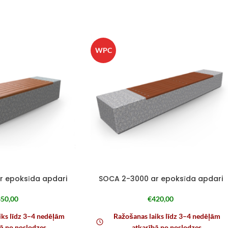
WPC
r epoksīda apdari
SOCA 2-3000 ar epoksīda apdari
50,00
€
420,00
iks līdz 3–4 nedēļām
Ražošanas laiks līdz 3–4 nedēļām
ā no noslodzes
atkarībā no noslodzes