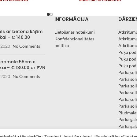
INFORMĀCIJA
DĀRZIE
ols ar betona kājām
Lietošanas noteikumi
Atkritumu
kai – € 140.00
Konfidencionalitātes
Atkritumu
politika
Atkritumu
 2020
No Comments
Puķu podi
Puķu podi
 apmale 55cm x
Puķu podi
kai – € 130.00 ar PVN
Parka sol
 2020
No Comments
Parka sol
Parka sol
Parka sol
Parka sol
Parka so
Pludmales
Parka gal
Parka gal
Velo statī
timizētu tās darbību. Turpinot lietot šo vietni, Jūs piekrītiet sīkdatņ