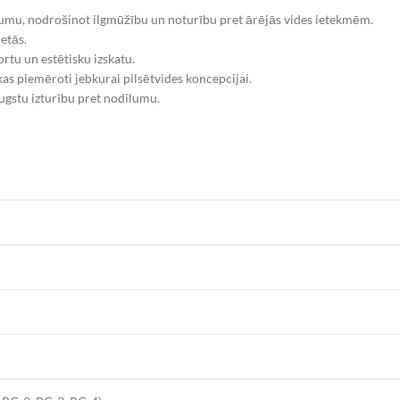
jumu, nodrošinot ilgmūžību un noturību pret ārējās vides ietekmēm.
etās.
tu un estētisku izskatu.
s piemēroti jebkurai pilsētvides koncepcijai.
gstu izturību pret nodilumu.