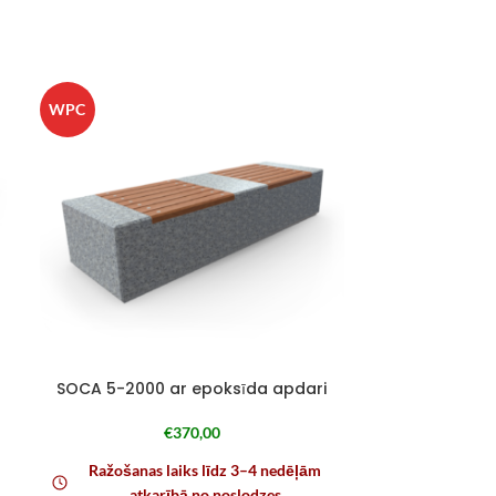
WPC
WPC
SOCA 5-2000 ar epoksīda apdari
SOCA 7-3000
€
370,00
Ražošanas laiks līdz 3–4 nedēļām
Ražošanas
atkarībā no noslodzes
atk