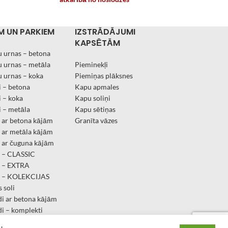
M UN PARKIEM
IZSTRĀDĀJUMI
KAPSĒTĀM
 urnas – betona
 urnas – metāla
Pieminekļi
 urnas – koka
Piemiņas plāksnes
 – betona
Kapu apmales
 – koka
Kapu soliņi
 – metāla
Kapu sētiņas
i ar betona kājām
Granīta vāzes
i ar metāla kājām
i ar čuguna kājām
i – CLASSIC
i – EXTRA
li – KOLEKCIJAS
 soli
di ar betona kājām
di – komplekti
vi
u