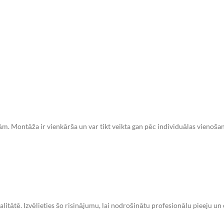
 Montāža ir vienkārša un var tikt veikta gan pēc individuālas vienošanā
alitātē. Izvēlieties šo risinājumu, lai nodrošinātu profesionālu pieeju un 