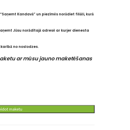
 “Saņemt Kandavā” un piezīmēs norādiet filiāli, kurā
saņemt Jūsu norādītajā adresē ar kurjer dienesta
atkarībā no noslodzes.
 maketu ar mūsu jauno maketēšanas
eidot maketu