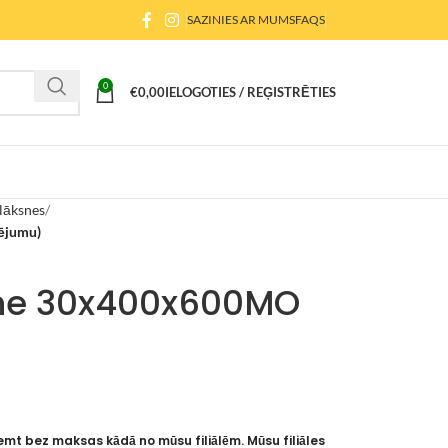
SAZINIES AR MUMS
FAQS
0
€
0,00
IELOGOTIES / REĢISTRĒTIES
lāksnes
ējumu)
sne 30x400x600MO
emt bez maksas kādā no mūsu filiālēm. Mūsu filiāles