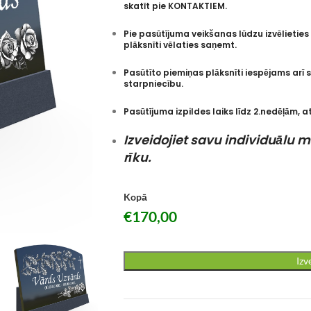
skatīt pie KONTAKTIEM.
Pie pasūtījuma veikšanas lūdzu izvēlieties
plāksnīti vēlaties saņemt.
Pasūtīto piemiņas plāksnīti iespējams arī 
starpniecību.
Pasūtījuma izpildes laiks līdz 2.nedēļām, 
Izveidojiet savu individuālu
rīku.
Kopā
€
170,00
Izv