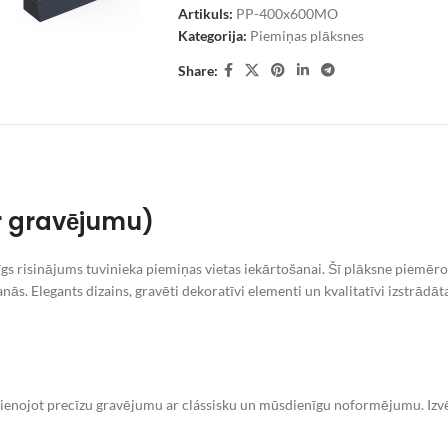
Artikuls:
PP-400x600MO
Kategorija:
Piemiņas plāksnes
Share:
r gravējumu)
īgs risinājums tuvinieka piemiņas vietas iekārtošanai. Šī plāksne piemēro
nās. Elegants dizains, gravēti dekoratīvi elementi un kvalitatīvi izstrādā
vienojot precīzu gravējumu ar clássisku un mūsdienīgu noformējumu. Izvēl