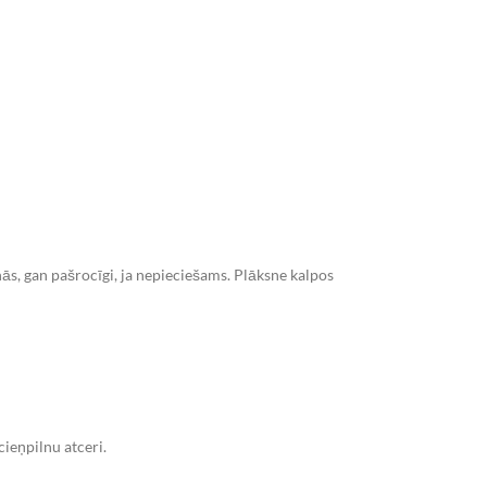
s, gan pašrocīgi, ja nepieciešams. Plāksne kalpos
cieņpilnu atceri.