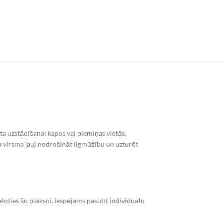
ta uzstādīšanai kapos vai piemiņas vietās,
ta virsma ļauj nodrošināt ilgmūžību un uzturēt
oties šo plāksni, iespējams pasūtīt individuālu