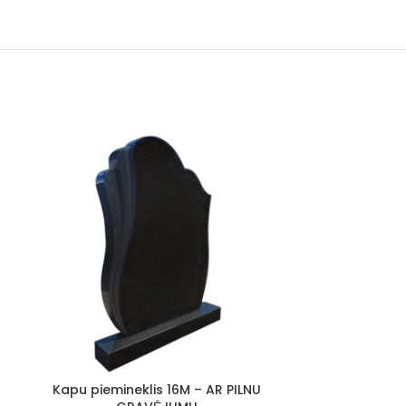
Kapu piemineklis 16M – AR PILNU
Kapu piemin