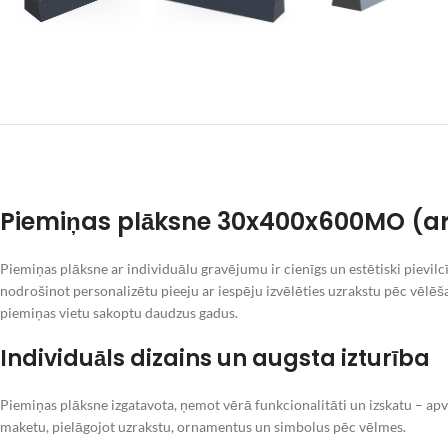
Piemiņas plāksne 30x400x600MO (a
Piemiņas plāksne ar individuālu gravējumu ir cienīgs un estētiski pievilc
nodrošinot personalizētu pieeju ar iespēju izvēlēties uzrakstu pēc vēlēša
piemiņas vietu sakoptu daudzus gadus.
Individuāls dizains un augsta izturība
Piemiņas plāksne izgatavota, ņemot vērā funkcionalitāti un izskatu – ap
maketu, pielāgojot uzrakstu, ornamentus un simbolus pēc vēlmes.