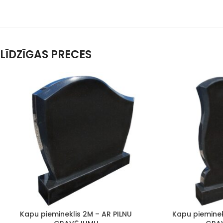
LĪDZĪGAS PRECES
Kapu piemineklis 2M – AR PILNU
Kapu pieminek