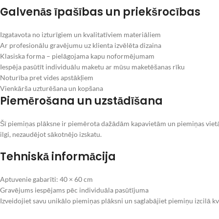
Galvenās īpašības un priekšrocības
Izgatavota no izturīgiem un kvalitatīviem materiāliem
Ar profesionālu gravējumu uz klienta izvēlēta dizaina
Klasiska forma – pielāgojama kapu noformējumam
Iespēja pasūtīt individuālu maketu ar mūsu maketēšanas rīku
Noturība pret vides apstākļiem
Vienkārša uzturēšana un kopšana
Piemērošana un uzstādīšana
Šī piemiņas plāksne ir piemērota dažādām kapavietām un piemiņas vietām.
ilgi, nezaudējot sākotnējo izskatu.
Tehniskā informācija
Aptuvenie gabarīti: 40 × 60 cm
Gravējums iespējams pēc individuāla pasūtījuma
Izveidojiet savu unikālo piemiņas plāksni un saglabājiet piemiņu izcilā kv