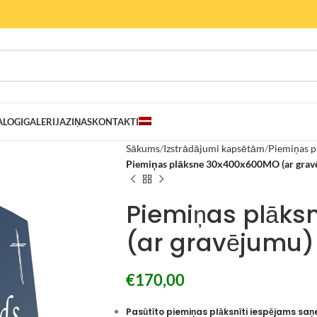
ALOGI
GALERIJA
ZIŅAS
KONTAKTI
Sākums
Izstrādājumi kapsētām
Piemiņas p
Piemiņas plāksne 30x400x600MO (ar grav
Piemiņas plāk
(ar gravējumu)
€
170,00
Pasūtīto piemiņas plāksnīti iespējams saņ