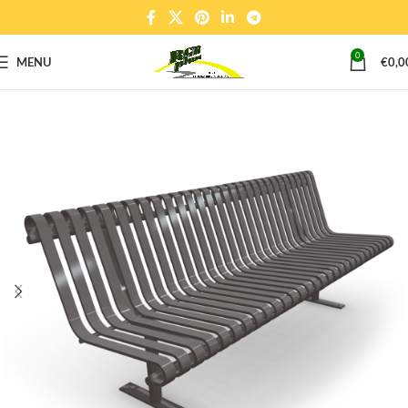
0
MENU
€
0,0