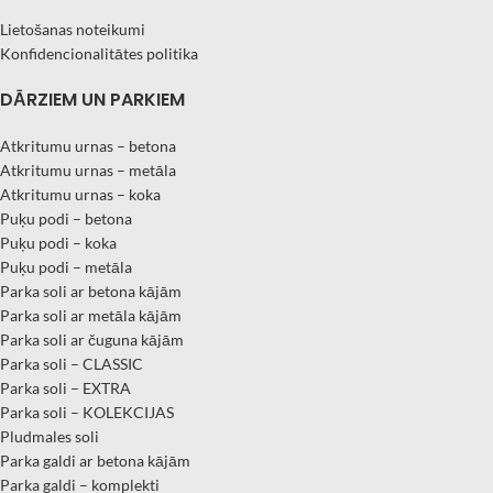
Lietošanas noteikumi
Konfidencionalitātes politika
DĀRZIEM UN PARKIEM
Atkritumu urnas – betona
Atkritumu urnas – metāla
Atkritumu urnas – koka
Puķu podi – betona
Puķu podi – koka
Puķu podi – metāla
Parka soli ar betona kājām
Parka soli ar metāla kājām
Parka soli ar čuguna kājām
Parka soli – CLASSIC
Parka soli – EXTRA
Parka soli – KOLEKCIJAS
Pludmales soli
Parka galdi ar betona kājām
Parka galdi – komplekti