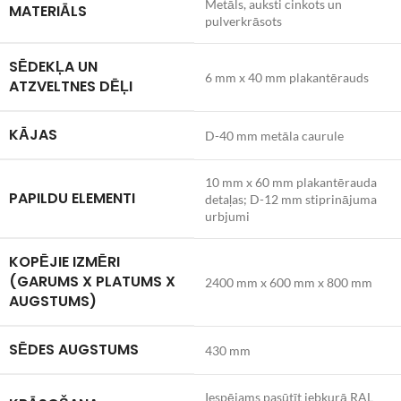
Metāls, auksti cinkots un
MATERIĀLS
pulverkrāsots
SĒDEKĻA UN
6 mm x 40 mm plakantērauds
ATZVELTNES DĒĻI
KĀJAS
D-40 mm metāla caurule
10 mm x 60 mm plakantērauda
PAPILDU ELEMENTI
detaļas; D-12 mm stiprinājuma
urbjumi
KOPĒJIE IZMĒRI
(GARUMS X PLATUMS X
2400 mm x 600 mm x 800 mm
AUGSTUMS)
SĒDES AUGSTUMS
430 mm
Iespējams pasūtīt jebkurā RAL