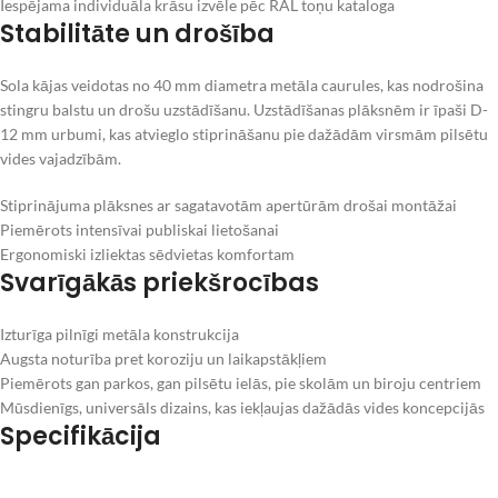
Iespējama individuāla krāsu izvēle pēc RAL toņu kataloga
Stabilitāte un drošība
Sola kājas veidotas no 40 mm diametra metāla caurules, kas nodrošina
stingru balstu un drošu uzstādīšanu. Uzstādīšanas plāksnēm ir īpaši D-
12 mm urbumi, kas atvieglo stiprināšanu pie dažādām virsmām pilsētu
vides vajadzībām.
Stiprinājuma plāksnes ar sagatavotām apertūrām drošai montāžai
Piemērots intensīvai publiskai lietošanai
Ergonomiski izliektas sēdvietas komfortam
Svarīgākās priekšrocības
Izturīga pilnīgi metāla konstrukcija
Augsta noturība pret koroziju un laikapstākļiem
Piemērots gan parkos, gan pilsētu ielās, pie skolām un biroju centriem
Mūsdienīgs, universāls dizains, kas iekļaujas dažādās vides koncepcijās
Specifikācija