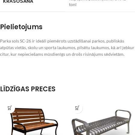
KRĀSOŠANA
tonī
Pielietojums
Parka sols SC-26 ir ideāli piemērots uzstādīšanai parkos, publiskās
atpūtas vietās, skolu un sporta laukumos, pilsētu laukumos, kā arī jebkur
citur, kur nepieciešams mūsdienīgs un drošs risinājums sēdvietām.
LĪDZĪGAS PRECES