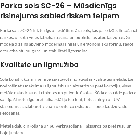
Parka sols SC-26 – Mūsdienīgs
risinājums sabiedriskām telpām
Parka sols SC-26 ir izturīgs un estētisks āra sols, kas paredzēts lietošanai
parkos, pilsētu vides labiekārtošanā un publiskajās atpūtas zonās. Šī
modeļa dizains apvieno modernas līnijas un ergonomisku formu, radot
ērtu atbalstu mugurai un stabilitāti ilgtermiņā.
Kvalitāte un ilgmūžība
Sola konstrukcija ir pilnībā izgatavota no augstas kvalitātes metāla. Lai
nodrošinātu maksimālu ilgmūžību un aizsardzību pret koroziju, visas
metāla daļas ir auksti cinkotas un pulverkrāsotas. Šāda apstrāde padara
soli īpaši noturīgu pret laikapstākļu ietekmi, lietu, sniegu un UV
starojumu, saglabājot vizuāli pievilcīgu izskatu arī pēc daudzu gadu
lietošanas.
Metāla daļu cinkošana un pulverkrāsošana – aizsardzība pret rūsu un
bojājumiem