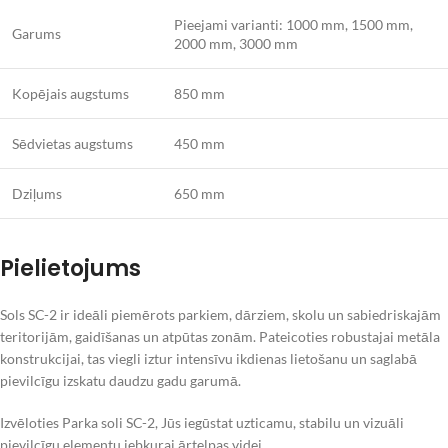
Pieejami varianti: 1000 mm, 1500 mm,
Garums
2000 mm, 3000 mm
Kopējais augstums
850 mm
Sēdvietas augstums
450 mm
Dziļums
650 mm
Pielietojums
Sols SC-2 ir ideāli piemērots parkiem, dārziem, skolu un sabiedriskajām
teritorijām, gaidīšanas un atpūtas zonām. Pateicoties robustajai metāla
konstrukcijai, tas viegli iztur intensīvu ikdienas lietošanu un saglabā
pievilcīgu izskatu daudzu gadu garumā.
Izvēloties Parka soli SC-2, Jūs iegūstat uzticamu, stabilu un vizuāli
pievilcīgu elementu jebkurai ārtelpas videi.