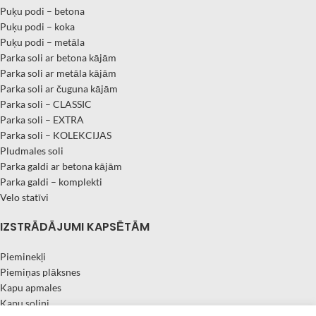
Puķu podi – betona
Puķu podi – koka
Puķu podi – metāla
Parka soli ar betona kājām
Parka soli ar metāla kājām
Parka soli ar čuguna kājām
Parka soli – CLASSIC
Parka soli – EXTRA
Parka soli – KOLEKCIJAS
Pludmales soli
Parka galdi ar betona kājām
Parka galdi – komplekti
Velo statīvi
IZSTRĀDĀJUMI KAPSĒTĀM
Pieminekļi
Piemiņas plāksnes
Kapu apmales
Kapu soliņi