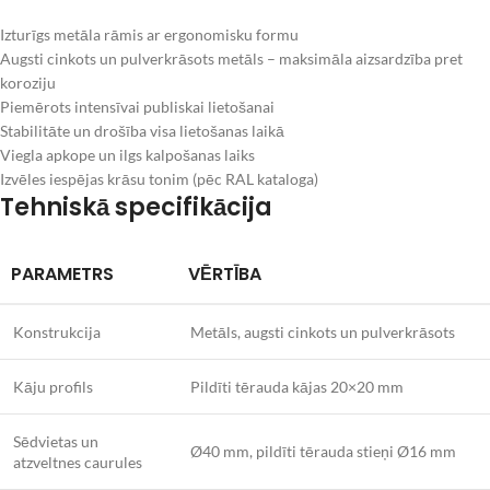
Izturīgs metāla rāmis ar ergonomisku formu
Augsti cinkots un pulverkrāsots metāls – maksimāla aizsardzība pret
koroziju
Piemērots intensīvai publiskai lietošanai
Stabilitāte un drošība visa lietošanas laikā
Viegla apkope un ilgs kalpošanas laiks
Izvēles iespējas krāsu tonim (pēc RAL kataloga)
Tehniskā specifikācija
PARAMETRS
VĒRTĪBA
Konstrukcija
Metāls, augsti cinkots un pulverkrāsots
Kāju profils
Pildīti tērauda kājas 20×20 mm
Sēdvietas un
Ø40 mm, pildīti tērauda stieņi Ø16 mm
atzveltnes caurules