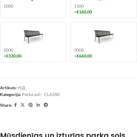
1000
1500
+
€
160,00
2000
3000
+
€
330,00
+
€
660,00
Artikuls:
Н/Д
Kategorija:
Parka soli - CLASSIC
Share:
Mūsdienīgs un izturīgs parka sols