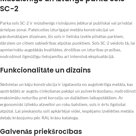
SC-2
Parka sols SC-2 ir mūsdienīgs risinājums jebkurai publiskai vai privātai
ārtelpas zonai. Pateicoties izturīgajai metāla konstrukcijai un
pārdomātajam dizainam, šis sols ir lieliska izvēle pilsētas parkiem,
dārziem un citiem sabiedrības atpūtas punktiem. Sols SC-2 veidots tā, lai
apmierinātu augstākās kvalitātes, drošības un izturības prasības,
nodrošinot ilgmūžīgu lietojamību arī intensīvā ekspluatācijā.
Funkcionalitāte un dizains
Sēdvietas un kāju konstrukcija ir izgatavota no augstvērtīga metāla, kas
apstrādāts ar augstu cinkošanas pakāpi un pulverkrāsošanu, nodrošinot
maksimālu noturību pret koroziju un dažādiem laikapstākļiem. Ar
ergonomiski izliektu atzveltni un roku balstiem, sols ir ērts ilgstošai
atpūtai. Lai pieskaņotu soli apkārtējai videi, iespējams izvēlēties metāla
detaļu krāsojumu pēc RAL krāsu kataloga.
Galvenās priekšrocības