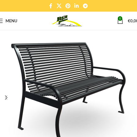
0
MENU
€
0,0