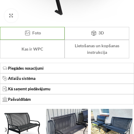
Click to enlarge
Foto
3D
Lietošanas un kopšanas
Kas ir WPC
instrukcija
Piegādes nosacījumi
Atlaižu sistēma
Kā saņemt piedāvājumu
Pašvaldībām