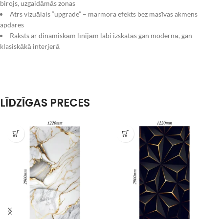
birojs, uzgaidāmās zonas
Ātrs vizuālais “upgrade” – marmora efekts bez masīvas akmens
apdares
Raksts ar dinamiskām līnijām labi izskatās gan modernā, gan
klasiskākā interjerā
LĪDZĪGAS PRECES