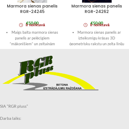
Marmora sienas panelis
Marmora sienas panelis
RGR-24245
RGR-24262
€
50,00
€
50,00
Ir noliktavā
Ir noliktavā
Maigs balta marmora sienas
Marmora sienas panelis ar
panelis ar pelēcīgiem
izteiksmīgu krāsas 3D
“mākonīšiem” un zeltainām
ģeometrisku rakstu un zelta līniju
dzīslām, kas veido ekskluzīvu,
akcentiem, kas interjeram piešķir
māksliniecisku rakstu.
modernu “premium” noskaņu.
Kontrastējošais akmens efekts
Ideāli der akcenta sienai vannas
piešķir telpai dziļumu un eleganci,
istabā, virtuvē, gaitenī vai
kļūstot par izteiksmīgu akcentu
viesistabā.
viesistabā, kabinetā vai
Izmērs: 1220 × 2900 mm
guļamistabā.
Biezums: 2 mm
Izmērs: 1220 × 2900 mm
Biezums: 2 mm
SIA “RGR pluss”
Darba laiks: