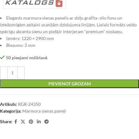
Elegants marmora sienas panelis ar dziļu grafīta–zilo fonu un
izteiksmīgām zeltaini oranžām dzīslojuma līnijām. Lielais formāts veido
spēcīgu akcenta sienu un piešķir interjeram “premium” noskaņu.
Izmērs: 1220 × 2900 mm
Biezums: 2 mm
50 pieejami noliktavā
PIEVIENOT GROZAM
Artikuls:
RGR-24350
Kategorija:
Marmora sienas paneļi
Share: