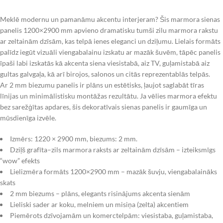
Meklē modernu un pamanāmu akcentu interjeram? Šis marmora sienas
panelis 1200×2900 mm apvieno dramatisku tumši zilu marmora rakstu
ar zeltainām dzīsām, kas telpā ienes eleganci un dziļumu. Lielais formāts
palīdz iegūt vizuāli viengabalainu izskatu ar mazāk šuvēm, tāpēc panelis
īpaši labi izskatās kā akcenta siena viesistabā, aiz TV, guļamistabā aiz
gultas galvgaļa, kā arī birojos, salonos un citās reprezentablās telpās.
Ar 2 mm biezumu panelis ir plāns un estētisks, ļaujot saglabāt tīras
līnijas un minimālistisku montāžas rezultātu. Ja vēlies marmora efektu
bez sarežģītas apdares, šis dekoratīvais sienas panelis ir gaumīga un
mūsdienīga izvēle.
Izmērs: 1220 × 2900 mm, biezums: 2 mm.
Dziļš grafīta–zils marmora raksts ar zeltainām dzīsām – izteiksmīgs
“wow” efekts
Lielizmēra formāts 1200×2900 mm – mazāk šuvju, viengabalaināks
skats
2 mm biezums – plāns, elegants risinājums akcenta sienām
Lieliski sader ar koku, melniem un misiņa (zelta) akcentiem
Piemērots dzīvojamām un komerctelpām: viesistaba, guļamistaba,