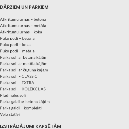
DĀRZIEM UN PARKIEM
Atkritumu urnas – betona
Atkritumu urnas – metāla
Atkritumu urnas – koka
Puķu podi – betona
Puķu podi – koka
Puķu podi – metāla
Parka soli ar betona kājām
Parka soli ar metāla kājām
Parka soli ar čuguna kājām
Parka soli – CLASSIC
Parka soli – EXTRA
Parka soli – KOLEKCIJAS
Pludmales soli
Parka galdi ar betona kājām
Parka galdi – komplekti
Velo statīvi
IZSTRĀDĀJUMI KAPSĒTĀM