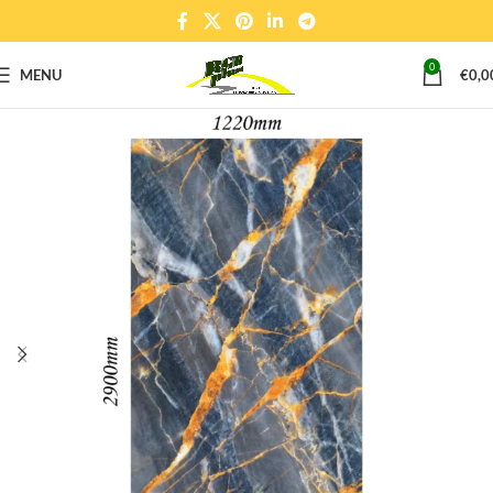
0
MENU
€
0,0