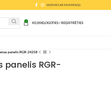
SAZINIES AR MUMS
FAQS
0
€
0,00
IELOGOTIES / REĢISTRĒTIES
enas panelis RGR-24258
 panelis RGR-