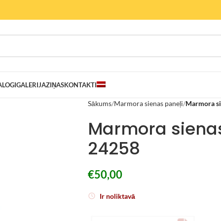
ALOGI
GALERIJA
ZIŅAS
KONTAKTI
Sākums
Marmora sienas paneļi
Marmora si
Marmora sienas
24258
€
50,00
Ir noliktavā