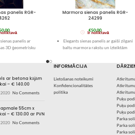
as panelis RGR-
Marmora sienas panelis RGR-
4262
24299
50,00
€
50,00
 noliktavā
Ir noliktavā
ienas panelis ar
Elegants sienas panelis ar gaiši zilgani
āsas 3D ģeometrisku
baltu marmora rakstu un izteiktām
līniju akcentiem, kas
zeltainām dzīslām, kas telpai piešķir
ir modernu “premium”
“premium” akcentu. Lielais formāts 1220
INFORMĀCIJA
DĀRZIE
r akcenta sienai vannas
× 2900 mm un tikai 2 mm biezums ļauj
aitenī vai viesistabā.
iegūt vizuāli tīru, vienlaidus sienu.
ols ar betona kājām
Lietošanas noteikumi
Atkritumu
1220 × 2900 mm
Izmērs: 1220 × 2900 mm
kai – € 140.00
Konfidencionalitātes
Atkritumu
zums: 2 mm
Biezums: 2 mm
politika
Atkritumu
 2020
No Comments
Puķu podi
Puķu podi
 apmale 55cm x
Puķu podi
kai – € 130.00 ar PVN
Parka sol
 2020
No Comments
Parka sol
Parka sol