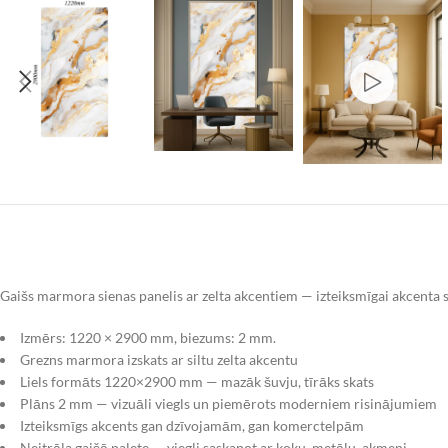
Gaišs marmora sienas panelis ar zelta akcentiem — izteiksmīgai akcenta s
Izmērs: 1220 × 2900 mm, biezums: 2 mm.
Grezns marmora izskats ar siltu zelta akcentu
Liels formāts 1220×2900 mm — mazāk šuvju, tīrāks skats
Plāns 2 mm — vizuāli viegls un piemērots moderniem risinājumiem
Izteiksmīgs akcents gan dzīvojamām, gan komerctelpām
Neitrāla gaišā palete — viegli saskaņot ar koku, metālu, akmeni