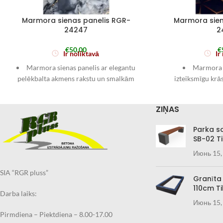
Marmora sienas panelis RGR-
Marmora sien
24247
2
€
50,00
€
Ir noliktavā
Ir
Marmora sienas panelis ar elegantu
Marmora s
pelēkbalta akmens rakstu un smalkām
izteiksmīgu kr
zeltītām dzīslām piešķir telpai izteiktu,
rakstu un zelta 
mūsdienīgu luksusa noskaņu. Lielais
interjeram piešķ
ZIŅAS
formāts 1220 × 2900 mm ļauj veidot
noskaņu. Ideāli de
vizuāli “tīru” akcenta sienu ar minimālu
istabā, virtuvē, g
Parka s
šuvju skaitu, savukārt 2 mm biezums
Izmērs: 
SB-02 Ti
padara paneli plānu un viegli
Bie
Июнь 15,
integrējamu interjerā. Ideāli piemērots
akcenta sienām viesistabā, kabinetā,
SIA “RGR pluss”
gaitenī vai vannas istabā (ievērojot
Granīta
110cm Ti
atbilstošu montāžu un hermetizāciju).
Darba laiks:
Izmērs: 1220 × 2900 mm
Июнь 15,
Biezums: 2 mm
Pirmdiena – Piektdiena – 8.00-17.00