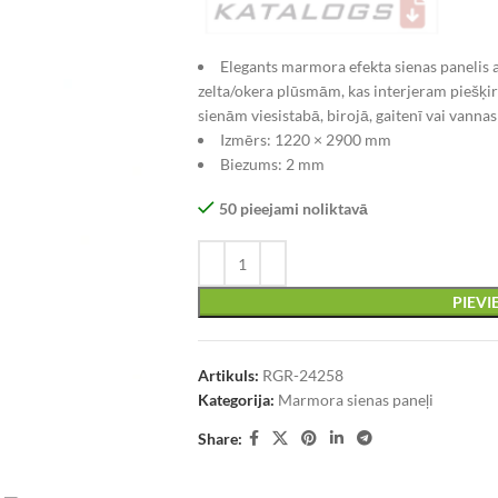
Elegants marmora efekta sienas panelis a
zelta/okera plūsmām, kas interjeram piešķi
sienām viesistabā, birojā, gaitenī vai vannas
Izmērs: 1220 × 2900 mm
Biezums: 2 mm
50 pieejami noliktavā
PIEV
Artikuls:
RGR-24258
Kategorija:
Marmora sienas paneļi
Share: