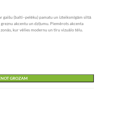
r gaišu (balti–pelēku) pamatu un izteiksmīgām siltā
r greznu akcentu un dziļumu. Piemērots akcenta
 zonās, kur vēlies modernu un tīru vizuālo tēlu.
IENOT GROZAM