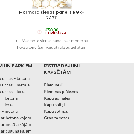
Marmora sienas panelis RGR-
Marmora s
24311
€
50,00
Ir noliktavā
Marmora sienas panelis ar modernu
Elegants m
heksagonu (šūnveida) rakstu, zeltītām
baltu pamatu
kontūrām un smalkiem zelta akcentiem.
zeltītām dzī
Balti–pelēkais marmora fons kopā ar
plūsmas” kom
M UN PARKIEM
IZSTRĀDĀJUMI
dekoratīviem lapu motīviem piešķir
izteiktu akc
KAPSĒTĀM
telpai vieglu, elegantu un izteiksmīgu
Izmēr
 urnas – betona
akcenta sienu.
 urnas – metāla
Pieminekļi
Izmērs: 1220 × 2900 mm
 urnas – koka
Piemiņas plāksnes
Biezums: 2 mm
 – betona
Kapu apmales
 – koka
Kapu soliņi
 – metāla
Kapu sētiņas
i ar betona kājām
Granīta vāzes
i ar metāla kājām
i ar čuguna kājām