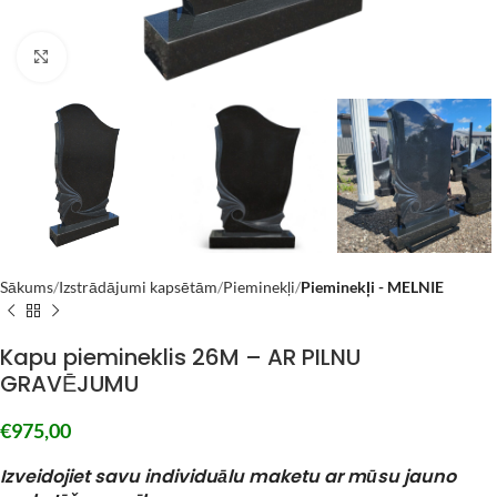
Click to enlarge
Sākums
Izstrādājumi kapsētām
Pieminekļi
Pieminekļi - MELNIE
Kapu piemineklis 26M – AR PILNU
GRAVĒJUMU
€
975,00
Izveidojiet savu individuālu maketu ar mūsu jauno