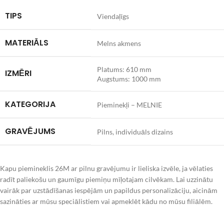
TIPS
Viendaļīgs
MATERIĀLS
Melns akmens
Platums: 610 mm
IZMĒRI
Augstums: 1000 mm
KATEGORIJA
Pieminekļi – MELNIE
GRAVĒJUMS
Pilns, individuāls dizains
Kapu piemineklis 26M ar pilnu gravējumu ir lieliska izvēle, ja vēlaties
radīt paliekošu un gaumīgu piemiņu mīļotajam cilvēkam. Lai uzzinātu
vairāk par uzstādīšanas iespējām un papildus personalizāciju, aicinām
sazināties ar mūsu speciālistiem vai apmeklēt kādu no mūsu filiālēm.