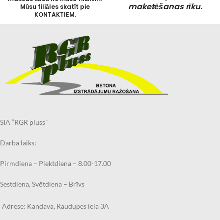
maketēšanas rīku.
Mūsu filiāles skatīt pie
KONTAKTIEM.
Pasūtīto kapu pieminekli
Pie pasūtījuma veikšanas
iespējams saņemt bez maksas
lūdzu izvēlieties “Saņemt
kādā no mūsu filiālēm vai
Kandavā” un piezīmēs
norādiet filiāli, kurā plāksnīti
pašapkalpošanās izņemšanas
vēlaties saņemt.
punktā Rīgā. Mūsu filiāles skatīt
pie KONTAKTIEM.
Pasūtīto piemiņas plāksnīti
iespējams arī saņemt Jūsu
Pie pasūtījuma veikšanas lūdzu
norādītajā adresē ar kurjer
izvēlieties “Saņemt Kandavā” un
dienesta starpniecību.
piezīmēs norādiet filiāli, kurā
Pasūtījuma izpildes laiks līdz
kapu pieminekli vēlaties
2.nedēļām, atkarībā no
saņemt.
SIA “RGR pluss”
noslodzes.
Pasūtīto kapu pieminekli
Izveidojiet savu
iespējams arī saņemt Jūsu
Darba laiks:
norādītajā adresē ar kurjer
individuālu maketu
dienesta starpniecību.
Pirmdiena – Piektdiena – 8.00-17.00
ar mūsu jauno
Ražošanas laiks līdz
2.nedēļām
,
maketēšanas rīku.
atkarībā no noslodzes.
Sestdiena, Svētdiena – Brīvs
Par kapu pieminekļa
uzstādīšanas izmaksām
Adrese: Kandava, Raudupes iela 3A
interesēties ŠEIT