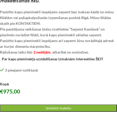
maketēšanas rīku.
Pasūtīto kapu pieminekli iespējams saņemt bez maksas kādā no mūsu
filiālēm vai pašapkalpošanās izņemšanas punktā Rīgā. Mūsu filiāles
skatīt pie KONTAKTIEM.
Pie pasūtījuma veikšanas lūdzu izvēlieties “Saņemt Kandavā” un
piezīmēs norādiet filiāli, kurā kapu pieminekli vēlaties saņemt.
Pasūtīto kapu pieminekli iespējams arī saņemt Jūsu norādītajā adresē
ar kurjer dienesta starpniecību.
Ražošanas laiks līdz
2.nedēļām
, atkarībā no noslodzes.
Par kapu pieminekļa uzstādīšanas izmaksām interesēties ŠEIT
3 pieejami noliktavā
Kopā
€
975,00
Izveidot maketu