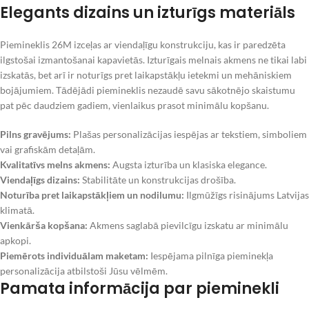
Elegants dizains un izturīgs materiāls
Piemineklis 26M izceļas ar viendaļīgu konstrukciju, kas ir paredzēta
ilgstošai izmantošanai kapavietās. Izturīgais melnais akmens ne tikai labi
izskatās, bet arī ir noturīgs pret laikapstākļu ietekmi un mehāniskiem
bojājumiem. Tādējādi piemineklis nezaudē savu sākotnējo skaistumu
pat pēc daudziem gadiem, vienlaikus prasot minimālu kopšanu.
Pilns gravējums:
Plašas personalizācijas iespējas ar tekstiem, simboliem
vai grafiskām detaļām.
Kvalitatīvs melns akmens:
Augsta izturība un klasiska elegance.
Viendaļīgs dizains:
Stabilitāte un konstrukcijas drošība.
Noturība pret laikapstākļiem un nodilumu:
Ilgmūžīgs risinājums Latvijas
klimatā.
Vienkārša kopšana:
Akmens saglabā pievilcīgu izskatu ar minimālu
apkopi.
Piemērots individuālam maketam:
Iespējama pilnīga pieminekļa
personalizācija atbilstoši Jūsu vēlmēm.
Pamata informācija par pieminekli