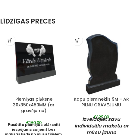
LĪDZĪGAS PRECES
Piemiņas plāksne
Kapu piemineklis 9M – AR
30x350x450MM (ar
PILNU GRAVĒJUMU
gravējumu)
€
625,00
Izveidojiet savu
€
150,00
Pasūtīto piemiņas plāksnīti
individuālu maketu ar
iespējams saņemt bez
mūsu jauno
maksas kādā no mūsu filiālēm.