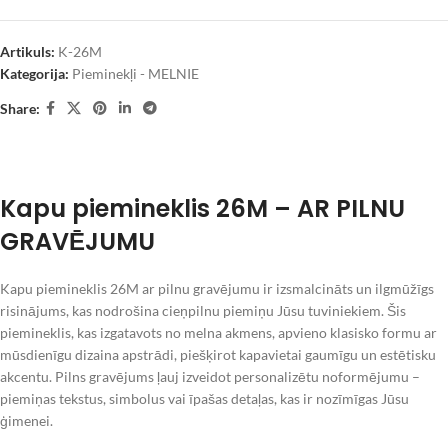
Artikuls:
K-26M
Kategorija:
Pieminekļi - MELNIE
Share:
Kapu piemineklis 26M – AR PILNU
GRAVĒJUMU
Kapu piemineklis 26M ar pilnu gravējumu ir izsmalcināts un ilgmūžīgs
risinājums, kas nodrošina cieņpilnu piemiņu Jūsu tuviniekiem. Šis
piemineklis, kas izgatavots no melna akmens, apvieno klasisko formu ar
mūsdienīgu dizaina apstrādi, piešķirot kapavietai gaumīgu un estētisku
akcentu. Pilns gravējums ļauj izveidot personalizētu noformējumu –
piemiņas tekstus, simbolus vai īpašas detaļas, kas ir nozīmīgas Jūsu
ģimenei.