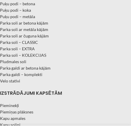
Puķu podi – betona
Puķu podi – koka
Puķu podi – metāla
Parka soli ar betona kājām
Parka soli ar metāla kājām
Parka soli ar čuguna kājām
Parka soli – CLASSIC
Parka soli – EXTRA
Parka soli – KOLEKCIJAS
Pludmales soli
Parka galdi ar betona kājām
Parka galdi – komplekti
Velo statīvi
IZSTRĀDĀJUMI KAPSĒTĀM
Pieminekļi
Piemiņas plāksnes
Kapu apmales
Kapu soliņi