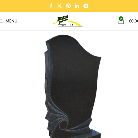
0
MENU
€
0,0