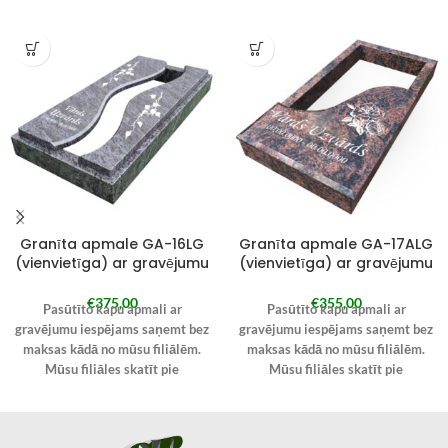
Granīta apmale GA-16LG
Granīta apmale GA-17ALG
(vienvietīga) ar gravējumu
(vienvietīga) ar gravējumu
€
375,00
€
355,00
Pasūtīto kapu apmali ar
Pasūtīto kapu apmali ar
gravējumu iespējams saņemt bez
gravējumu iespējams saņemt bez
maksas kādā no mūsu filiālēm.
maksas kādā no mūsu filiālēm.
Mūsu filiāles skatīt pie
Mūsu filiāles skatīt pie
KONTAKTIEM.
KONTAKTIEM.
Pie pasūtījuma veikšanas
Pie pasūtījuma veikšanas
izvēlieties “Saņemt Kandavā” un
izvēlieties “Saņemt Kandavā” un