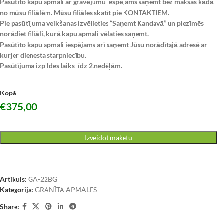
Pasūtīto kapu apmali ar gravējumu iespējams saņemt bez maksas kādā
no mūsu filiālēm. Mūsu filiāles skatīt pie KONTAKTIEM.
Pie pasūtījuma veikšanas izvēlieties “Saņemt Kandavā” un piezīmēs
norādiet filiāli, kurā kapu apmali vēlaties saņemt.
Pasūtīto kapu apmali iespējams arī saņemt Jūsu norādītajā adresē ar
kurjer dienesta starpniecību.
Pasūtījuma izpildes laiks līdz 2.nedēļām.
Kopā
€
375,00
Izveidot maketu
Artikuls:
GA-22BG
Kategorija:
GRANĪTA APMALES
Share: