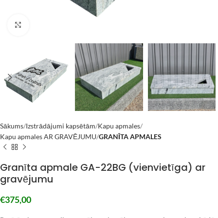
Click to enlarge
Sākums
Izstrādājumi kapsētām
Kapu apmales
Kapu apmales AR GRAVĒJUMU
GRANĪTA APMALES
Granīta apmale GA-22BG (vienvietīga) ar
gravējumu
€
375,00