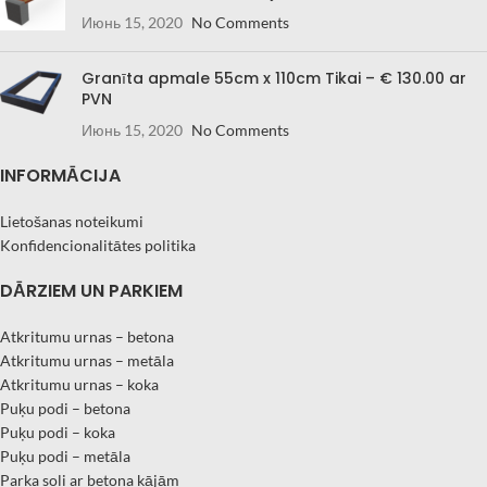
Июнь 15, 2020
No Comments
Granīta apmale 55cm x 110cm Tikai – € 130.00 ar
PVN
Июнь 15, 2020
No Comments
INFORMĀCIJA
Lietošanas noteikumi
Konfidencionalitātes politika
DĀRZIEM UN PARKIEM
Atkritumu urnas – betona
Atkritumu urnas – metāla
Atkritumu urnas – koka
Puķu podi – betona
Puķu podi – koka
Puķu podi – metāla
Parka soli ar betona kājām