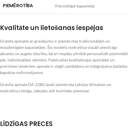
PIEMĒROTĪBA
Vienvietīgai kapavietai
Kvalitāte un lietošanas iespējas
Granīta apmales ar gravējumu ir piemērotas tradicionālām un
mūsdienīgām kapavietām. Šis modelis nodrošina vizuāli pievilcīgu
akcentu un augstu izturību, kā arī iespēju pilnībā personalizēt pieminekli
pēc individuālām vēlmēm. Pateicoties kvalitatīvajai apstrādei un
precīziem izmēriem, apmale ir viegli uzstādāma un integrējama dažādos
kapsētas noformējumos.
Granīta apmale GA-22BG īpaši piemērota Latvijas klimatam un
nodrošina cienīgu, sakoptu vidi tuvinieku piemiņai.
LĪDZĪGAS PRECES