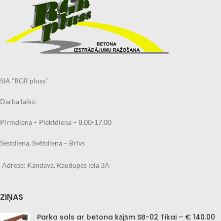
piezīmēs norādiet filiāli, kurā
piezīmēs norādiet filiāli, kurā
kapu apmali vēlaties saņemt.
kapu apmali vēlaties saņemt.
Pasūtīto kapu apmali iespējams
Pasūtīto kapu apmali iespējams
arī saņemt Jūsu norādītajā
arī saņemt Jūsu norādītajā
adresē ar kurjer dienesta
adresē ar kurjer dienesta
starpniecību.
starpniecību.
Pasūtījuma izpildes laiks
Pasūtījuma izpildes laiks
2.nedēļas
2.nedēļas
SIA “RGR pluss”
Darba laiks:
Pirmdiena – Piektdiena – 8.00-17.00
Sestdiena, Svētdiena – Brīvs
Adrese: Kandava, Raudupes iela 3A
ZIŅAS
Parka sols ar betona kājām SB-02 Tikai – € 140.00