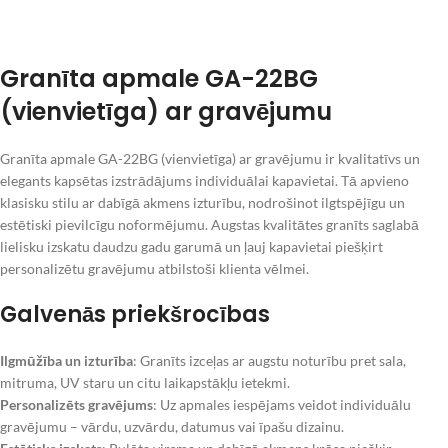
Granīta apmale GA-22BG
(vienvietīga) ar gravējumu
Granīta apmale GA-22BG (vienvietīga) ar gravējumu ir kvalitatīvs un
elegants kapsētas izstrādājums individuālai kapavietai. Tā apvieno
klasisku stilu ar dabīgā akmens izturību, nodrošinot ilgtspējīgu un
estētiski pievilcīgu noformējumu. Augstas kvalitātes granīts saglabā
lielisku izskatu daudzu gadu garumā un ļauj kapavietai piešķirt
personalizētu gravējumu atbilstoši klienta vēlmei.
Galvenās priekšrocības
Ilgmūžība un izturība
: Granīts izceļas ar augstu noturību pret sala,
mitruma, UV staru un citu laikapstākļu ietekmi.
Personalizēts gravējums
: Uz apmales iespējams veidot individuālu
gravējumu – vārdu, uzvārdu, datumus vai īpašu dizainu.