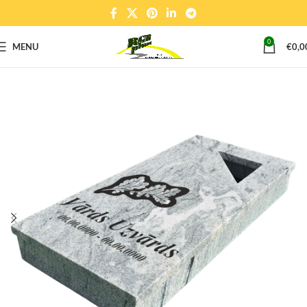
0
MENU
€
0,0