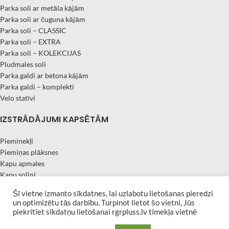
Parka soli ar metāla kājām
Parka soli ar čuguna kājām
Parka soli – CLASSIC
Parka soli – EXTRA
Parka soli – KOLEKCIJAS
Pludmales soli
Parka galdi ar betona kājām
Parka galdi – komplekti
Velo statīvi
IZSTRĀDĀJUMI KAPSĒTĀM
Pieminekļi
Piemiņas plāksnes
Kapu apmales
Kapu soliņi
Kapu sētiņas
Šī vietne izmanto sīkdatnes, lai uzlabotu lietošanas pieredzi
Granīta vāzes
un optimizētu tās darbību. Turpinot lietot šo vietni, Jūs
| Developed by
Afina
RGR PLUSS 2019 All rights reserved
piekrītiet sīkdatņu lietošanai rgrpluss.lv tīmekļa vietnē