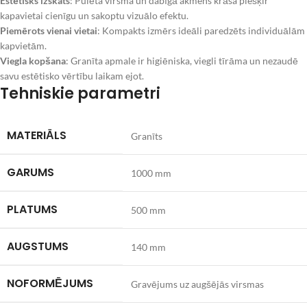
Estētisks izskats
: Pulēta virsma un dabīgā akmens krāsa piešķir
kapavietai cienīgu un sakoptu vizuālo efektu.
Piemērots vienai vietai
: Kompakts izmērs ideāli paredzēts individuālām
kapvietām.
Viegla kopšana
: Granīta apmale ir higiēniska, viegli tīrāma un nezaudē
savu estētisko vērtību laikam ejot.
Tehniskie parametri
MATERIĀLS
Granīts
GARUMS
1000 mm
PLATUMS
500 mm
AUGSTUMS
140 mm
NOFORMĒJUMS
Gravējums uz augšējās virsmas