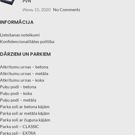
PVN
Июнь 15, 2020
No Comments
INFORMĀCIJA
Lietošanas noteikumi
Konfidencionalitātes politika
DĀRZIEM UN PARKIEM
Atkritumu urnas – betona
Atkritumu urnas – metāla
Atkritumu urnas – koka
Puķu podi – betona
Puķu podi – koka
Puķu podi – metāla
Parka soli ar betona kājām
Parka soli ar metāla kājām
Parka soli ar čuguna kājām
Parka soli – CLASSIC
Parka soli – EXTRA