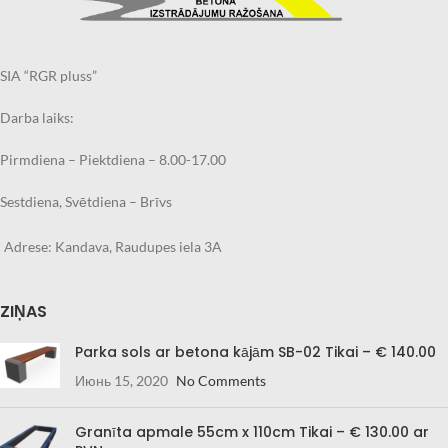
starpniecību.
starpniecību.
Pasūtījuma izpildes laiks
Pasūtījuma izpildes laiks
2.nedēļas
2.nedēļas
SIA “RGR pluss”
Darba laiks:
Pirmdiena – Piektdiena – 8.00-17.00
Sestdiena, Svētdiena – Brīvs
Adrese: Kandava, Raudupes iela 3A
ZIŅAS
Parka sols ar betona kājām SB-02 Tikai – € 140.00
Июнь 15, 2020
No Comments
Granīta apmale 55cm x 110cm Tikai – € 130.00 ar