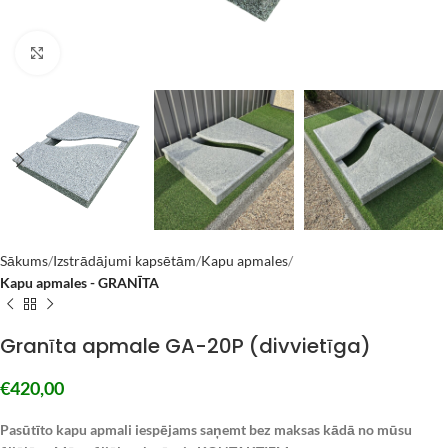
Click to enlarge
Sākums
Izstrādājumi kapsētām
Kapu apmales
Kapu apmales - GRANĪTA
Granīta apmale GA-20P (divvietīga)
€
420,00
Pasūtīto kapu apmali iespējams saņemt bez maksas kādā no mūsu