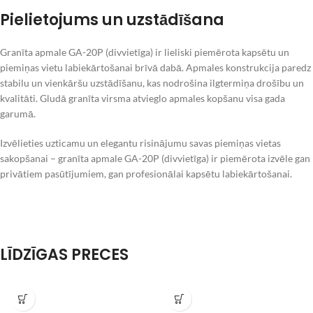
Pielietojums un uzstādīšana
Granīta apmale GA-20P (divvietīga) ir lieliski piemērota kapsētu un
piemiņas vietu labiekārtošanai brīvā dabā. Apmales konstrukcija paredz
stabilu un vienkāršu uzstādīšanu, kas nodrošina ilgtermiņa drošību un
kvalitāti. Gludā granīta virsma atvieglo apmales kopšanu visa gada
garumā.
Izvēlieties uzticamu un elegantu risinājumu savas piemiņas vietas
sakopšanai – granīta apmale GA-20P (divvietīga) ir piemērota izvēle gan
privātiem pasūtījumiem, gan profesionālai kapsētu labiekārtošanai.
LĪDZĪGAS PRECES