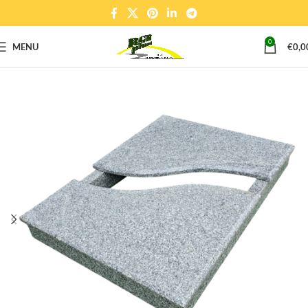
0
MENU
€
0,0