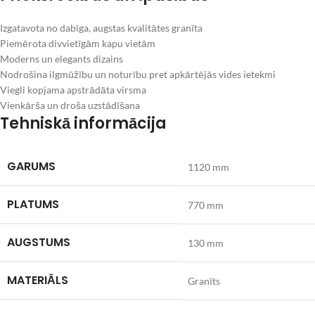
Izgatavota no dabīga, augstas kvalitātes granīta
Piemērota divvietīgām kapu vietām
Moderns un elegants dizains
Nodrošina ilgmūžību un noturību pret apkārtējās vides ietekmi
Viegli kopjama apstrādāta virsma
Vienkārša un droša uzstādīšana
Tehniskā informācija
GARUMS
1120 mm
PLATUMS
770 mm
AUGSTUMS
130 mm
MATERIĀLS
Granīts