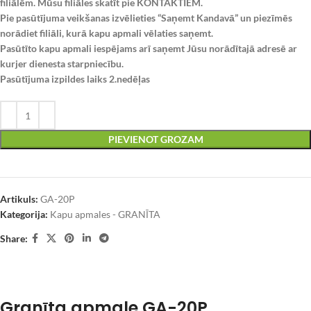
filiālēm. Mūsu filiāles skatīt pie KONTAKTIEM.
Pie pasūtījuma veikšanas izvēlieties “Saņemt Kandavā” un piezīmēs
norādiet filiāli, kurā kapu apmali vēlaties saņemt.
Pasūtīto kapu apmali iespējams arī saņemt Jūsu norādītajā adresē ar
kurjer dienesta starpniecību.
Pasūtījuma izpildes laiks 2.nedēļas
PIEVIENOT GROZAM
Artikuls:
GA-20P
Kategorija:
Kapu apmales - GRANĪTA
Share:
Granīta apmale GA-20P