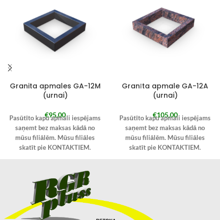
Granita apmales GA-12M
Granīta apmale GA-12A
(urnai)
(urnai)
€
95,00
€
105,00
Pasūtīto kapu apmali iespējams
Pasūtīto kapu apmali iespējams
saņemt bez maksas kādā no
saņemt bez maksas kādā no
mūsu filiālēm. Mūsu filiāles
mūsu filiālēm. Mūsu filiāles
skatīt pie KONTAKTIEM.
skatīt pie KONTAKTIEM.
Pie pasūtījuma veikšanas
Pie pasūtījuma veikšanas
izvēlieties “Saņemt Kandavā” un
izvēlieties “Saņemt Kandavā” un
piezīmēs norādiet filiāli, kurā
piezīmēs norādiet filiāli, kurā
kapu apmali vēlaties saņemt.
kapu apmali vēlaties saņemt.
Pasūtīto kapu apmali iespējams
Pasūtīto kapu apmali iespējams
arī saņemt Jūsu norādītajā
arī saņemt Jūsu norādītajā
adresē ar kurjer dienesta
adresē ar kurjer dienesta