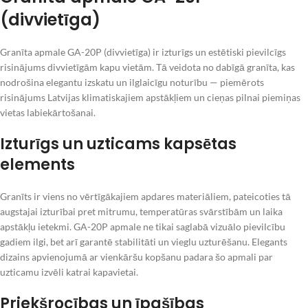
(divvietīga)
Granīta apmale GA-20P (divvietīga) ir izturīgs un estētiski pievilcīgs
risinājums divvietīgām kapu vietām. Tā veidota no dabīgā granīta, kas
nodrošina elegantu izskatu un ilglaicīgu noturību — piemērots
risinājums Latvijas klimatiskajiem apstākļiem un cieņas pilnai piemiņas
vietas labiekārtošanai.
Izturīgs un uzticams kapsētas
elements
Granīts ir viens no vērtīgākajiem apdares materiāliem, pateicoties tā
augstajai izturībai pret mitrumu, temperatūras svārstībām un laika
apstākļu ietekmi. GA-20P apmale ne tikai saglabā vizuālo pievilcību
gadiem ilgi, bet arī garantē stabilitāti un vieglu uzturēšanu. Elegants
dizains apvienojumā ar vienkāršu kopšanu padara šo apmali par
uzticamu izvēli katrai kapavietai.
Priekšrocības un īpašības