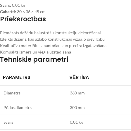
Svars:
0,01 kg
Gabarīti:
30 × 36 × 45 cm
Priekšrocības
Piemērots dažādu balustrāžu konstrukciju dekorēšanai
Izteikts dizains, kas uzlabo konstrukcijas vizuālo pievilcību
Kvalitatīvu materiālu izmantošana un precīza izgatavošana
Kompakts izmērs un viegla uzstādīšana
Tehniskie parametri
PARAMETRS
VĒRTĪBA
Diametrs
360 mm
Pēdas diametrs
300 mm
Svars
0,01 kg