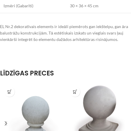
Izmēri (Gabarīti)
30 × 36 × 45 cm
EL Nr.2 dekoratīvais elements ir ideāli piemērots gan iekštelpu, gan āra
balustrāžu konstrukcijām. Tā estētiskais izskats un vieglais svars ļauj
vienkārši integrēt šo elementu dažādos arhitektūras risinājumos.
LĪDZĪGAS PRECES