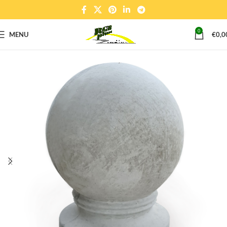
0
MENU
€
0,0