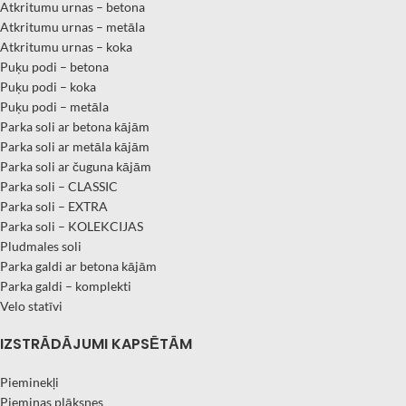
Atkritumu urnas – betona
Atkritumu urnas – metāla
Atkritumu urnas – koka
Puķu podi – betona
Puķu podi – koka
Puķu podi – metāla
Parka soli ar betona kājām
Parka soli ar metāla kājām
Parka soli ar čuguna kājām
Parka soli – CLASSIC
Parka soli – EXTRA
Parka soli – KOLEKCIJAS
Pludmales soli
Parka galdi ar betona kājām
Parka galdi – komplekti
Velo statīvi
IZSTRĀDĀJUMI KAPSĒTĀM
Pieminekļi
Piemiņas plāksnes