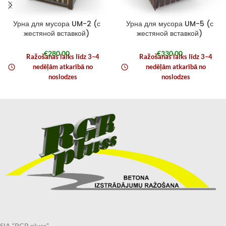
Урна для мусора UM-2 (с
Урна для мусора UM-5 (с
жестяной вставкой)
жестяной вставкой)
€
280,00
€
330,00
Ražošanas laiks līdz 3–4
Ražošanas laiks līdz 3–4
nedēļām atkarībā no
nedēļām atkarībā no
noslodzes
noslodzes
SIA “RGR pluss”