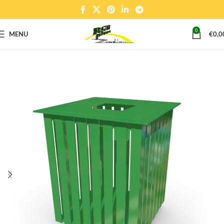
0
MENU
€
0,0