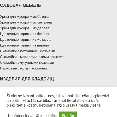
САДОВАЯ МЕБЕЛЬ
Урны для мусора – из бетона
Урны для мусора – из металла
Урны для мусора – из дерева
Цветочные горшки из бетона
Цветочные горшки из металла
Цветочные горшки из дерева
Cкамейки с бетонными ножками
Cкамейки с металлическими ножками
Cкамейки с чугунными ножками
Парковые столы – комплект
ИЗДЕЛИЯ ДЛЯ КЛАДБИЩ
Надгробные памятники
Памятники – Мемориальные плиты
Šī vietne izmanto sīkdatnes, lai uzlabotu lietošanas pieredzi
un optimizētu tās darbību. Turpinot lietot šo vietni, Jūs
Бордюры для могил
piekrītiet sīkdatņu lietošanai rgrpluss.lv tīmekļa vietnē
Скамейки для кладбищ
| Developed by
Afina
RGR PLUSS 2019 All rights reserved
Konfidencionalitātes politika
Piekrītu