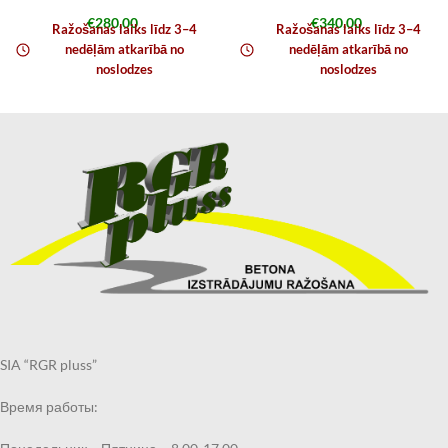
€
280,00
€
340,00
Ražošanas laiks līdz 3–4
Ražošanas laiks līdz 3–4
nedēļām atkarībā no
nedēļām atkarībā no
noslodzes
noslodzes
SIA “RGR pluss”
Время работы: