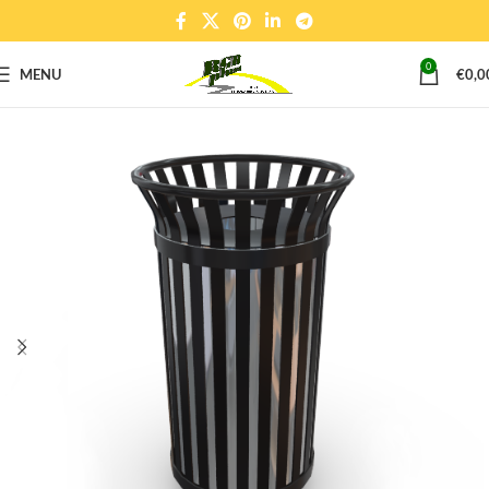
0
MENU
€
0,0