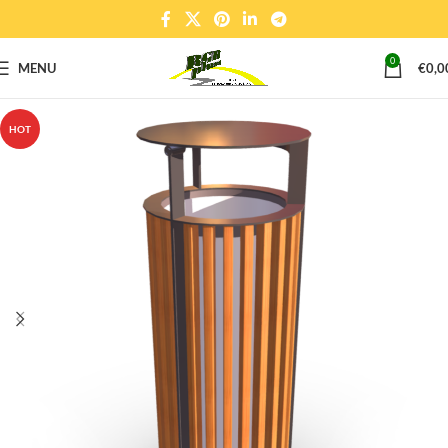
0
MENU
€
0,0
HOT