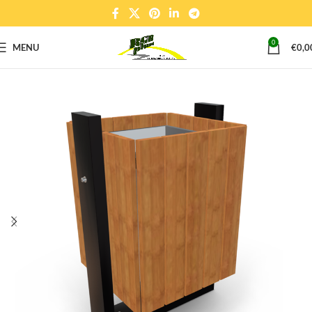
0
MENU
€
0,0