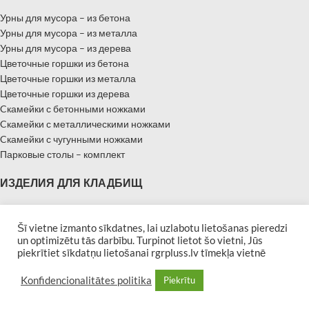
Урны для мусора – из бетона
Урны для мусора – из металла
Урны для мусора – из дерева
Цветочные горшки из бетона
Цветочные горшки из металла
Цветочные горшки из дерева
Cкамейки с бетонными ножками
Cкамейки с металлическими ножками
Cкамейки с чугунными ножками
Парковые столы – комплект
ИЗДЕЛИЯ ДЛЯ КЛАДБИЩ
Надгробные памятники
Памятники – Мемориальные плиты
Šī vietne izmanto sīkdatnes, lai uzlabotu lietošanas pieredzi
un optimizētu tās darbību. Turpinot lietot šo vietni, Jūs
Бордюры для могил
piekrītiet sīkdatņu lietošanai rgrpluss.lv tīmekļa vietnē
Скамейки для кладбищ
| Developed by
Afina
RGR PLUSS 2019 All rights reserved
Konfidencionalitātes politika
Piekrītu