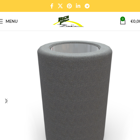
0
MENU
€
0,0