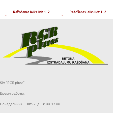
Ražošanas laiks līdz 1–2
Ražošanas laiks līdz 1–2
nedēļām atkarībā no
nedēļām atkarībā no
noslodzes
noslodzes
SIA “RGR pluss”
Время работы:
Понедельник – Пятница – 8.00-17.00