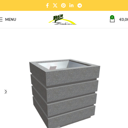
0
MENU
€
0,0