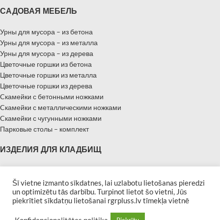
САДОВАЯ МЕБЕЛЬ
Урны для мусора – из бетона
Урны для мусора – из металла
Урны для мусора – из дерева
Цветочные горшки из бетона
Цветочные горшки из металла
Цветочные горшки из дерева
Cкамейки с бетонными ножками
Cкамейки с металлическими ножками
Cкамейки с чугунными ножками
Парковые столы – комплект
ИЗДЕЛИЯ ДЛЯ КЛАДБИЩ
Надгробные памятники
Памятники – Мемориальные плиты
Šī vietne izmanto sīkdatnes, lai uzlabotu lietošanas pieredzi
un optimizētu tās darbību. Turpinot lietot šo vietni, Jūs
Бордюры для могил
piekrītiet sīkdatņu lietošanai rgrpluss.lv tīmekļa vietnē
Скамейки для кладбищ
| Developed by
Afina
RGR PLUSS 2019 All rights reserved