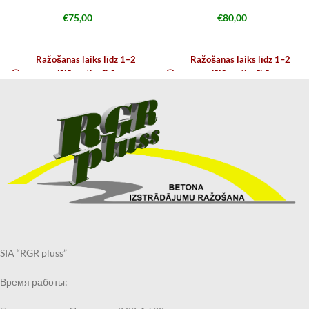
€
75,00
€
80,00
Ražošanas laiks līdz 1–2
Ražošanas laiks līdz 1–2
nedēļām atkarībā no
nedēļām atkarībā no
noslodzes
noslodzes
SIA “RGR pluss”
Время работы: