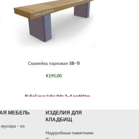
Скамейка парковая SB-9
Скамейк
€
195,00
Ražošanas laiks līdz 3–4 nedēļām
Ražošanas
atkarībā no noslodzes
atk
АЯ МЕБЕЛЬ
ИЗДЕЛИЯ ДЛЯ
КЛАДБИЩ
 мусора – из
Надгробные памятники