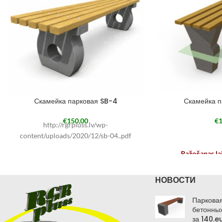
Скамейка парковая SB-4
Скамейка п
€
150,00
€
1
http://rgrpluss.lv/wp-
content/uploads/2020/12/sb-04..pdf
Ražošanas la
atkarīb
НОВОСТИ
Парковая
бетонных
за 140.e