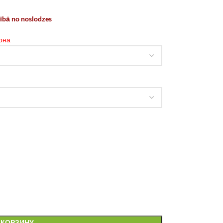
rībā no noslodzes
она
 КОРЗИНУ