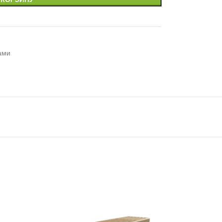
ами
HOT