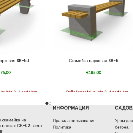
арковая SB-5.1
Скамейка парковая SB-6
75,00
€
185,00
iks līdz 3–4 nedēļām
Ražošanas laiks līdz 3–4 nedēļām
ā no noslodzes
atkarībā no noslodzes
ИНФОРМАЦИЯ
САДОВ
 скамейка на
Правила пользования
Урны для
 ножках СБ-02 всего
Политика
бетона
ur