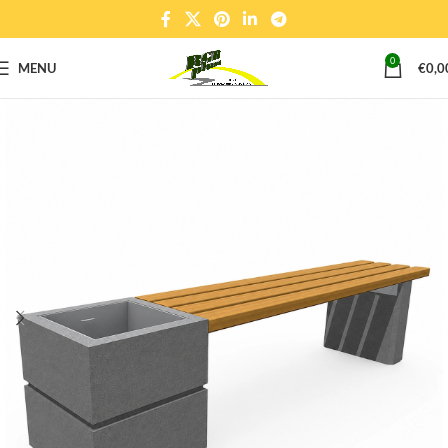
0
MENU
€
0,0