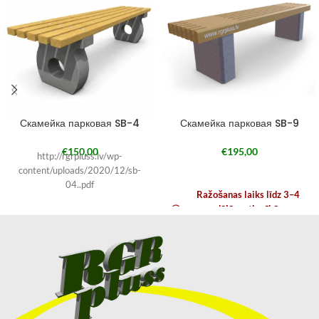
Скамейка парковая SB-4
Скамейка парковая SB-9
€
150,00
€
195,00
http://rgrpluss.lv/wp-
content/uploads/2020/12/sb-
04..pdf
Ražošanas laiks līdz 3–4
nedēļām atkarībā no
noslodzes