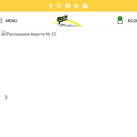
0
MENU
€
0,0