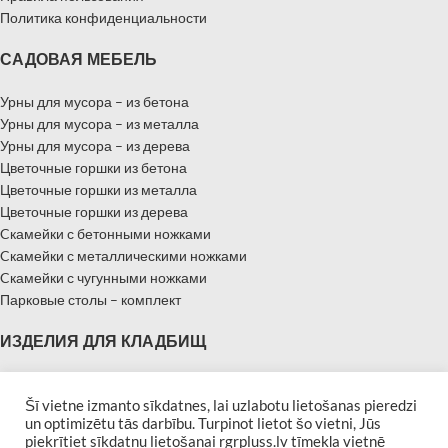
Политика конфиденциальности
САДОВАЯ МЕБЕЛЬ
Урны для мусора – из бетона
Урны для мусора – из металла
Урны для мусора – из дерева
Цветочные горшки из бетона
Цветочные горшки из металла
Цветочные горшки из дерева
Cкамейки с бетонными ножками
Cкамейки с металлическими ножками
Cкамейки с чугунными ножками
Парковые столы – комплект
ИЗДЕЛИЯ ДЛЯ КЛАДБИЩ
Надгробные памятники
Памятники – Мемориальные плиты
Šī vietne izmanto sīkdatnes, lai uzlabotu lietošanas pieredzi
un optimizētu tās darbību. Turpinot lietot šo vietni, Jūs
Бордюры для могил
piekrītiet sīkdatņu lietošanai rgrpluss.lv tīmekļa vietnē