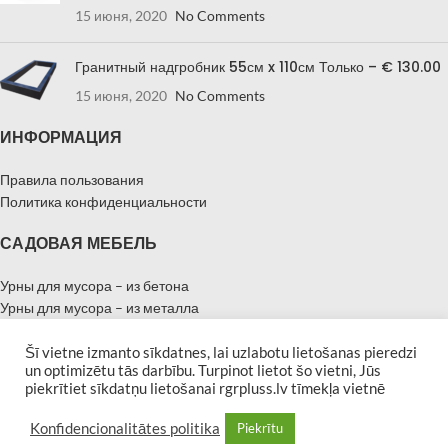
15 июня, 2020
No Comments
Гранитный надгробник 55см x 110см Только – € 130.00
15 июня, 2020
No Comments
ИНФОРМАЦИЯ
Правила пользования
Политика конфиденциальности
САДОВАЯ МЕБЕЛЬ
Урны для мусора – из бетона
Урны для мусора – из металла
Урны для мусора – из дерева
Цветочные горшки из бетона
Šī vietne izmanto sīkdatnes, lai uzlabotu lietošanas pieredzi
un optimizētu tās darbību. Turpinot lietot šo vietni, Jūs
Цветочные горшки из металла
piekrītiet sīkdatņu lietošanai rgrpluss.lv tīmekļa vietnē
Цветочные горшки из дерева
Cкамейки с бетонными ножками
Konfidencionalitātes politika
Piekrītu
Cкамейки с металлическими ножками