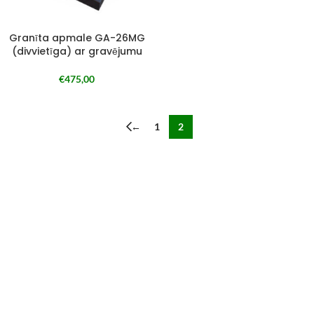
Granīta apmale GA-26MG
(divvietīga) ar gravējumu
€
475,00
←
1
2