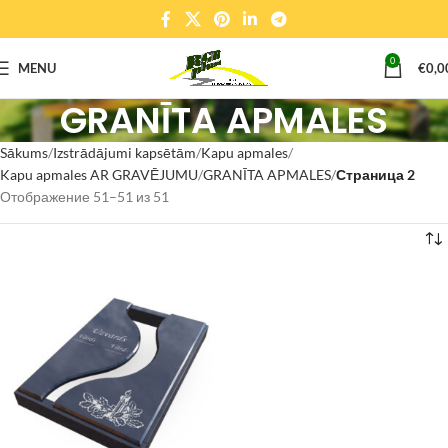
0
MENU
€
0,0
GRANĪTA APMALES
Sākums
Izstrādājumi kapsētām
Kapu apmales
Kapu apmales AR GRAVĒJUMU
GRANĪTA APMALES
Страница 2
Отображение 51–51 из 51