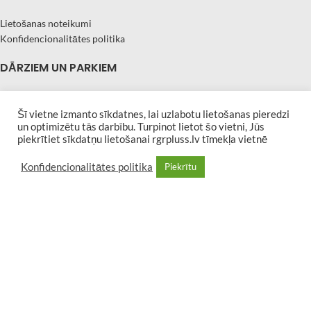
Lietošanas noteikumi
Konfidencionalitātes politika
DĀRZIEM UN PARKIEM
Atkritumu urnas – betona
Atkritumu urnas – metāla
Šī vietne izmanto sīkdatnes, lai uzlabotu lietošanas pieredzi
un optimizētu tās darbību. Turpinot lietot šo vietni, Jūs
Atkritumu urnas – koka
piekrītiet sīkdatņu lietošanai rgrpluss.lv tīmekļa vietnē
Puķu podi – betona
Puķu podi – koka
Konfidencionalitātes politika
Piekrītu
Puķu podi – metāla
Parka soli ar betona kājām
Parka soli ar metāla kājām
Parka soli ar čuguna kājām
Parka soli – CLASSIC
Parka soli – EXTRA
Parka soli – KOLEKCIJAS
Pludmales soli
Parka galdi ar betona kājām
Parka galdi – komplekti