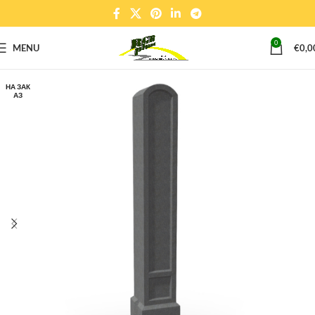
0
MENU
€
0,0
НА ЗАК
АЗ