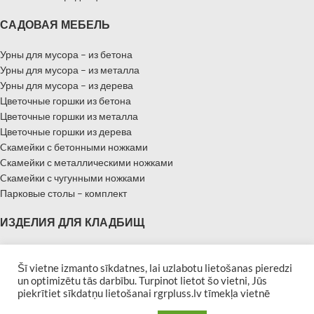
САДОВАЯ МЕБЕЛЬ
Урны для мусора – из бетона
Урны для мусора – из металла
Урны для мусора – из дерева
Цветочные горшки из бетона
Цветочные горшки из металла
Цветочные горшки из дерева
Cкамейки с бетонными ножками
Cкамейки с металлическими ножками
Cкамейки с чугунными ножками
Парковые столы – комплект
ИЗДЕЛИЯ ДЛЯ КЛАДБИЩ
Надгробные памятники
Памятники – Мемориальные плиты
Šī vietne izmanto sīkdatnes, lai uzlabotu lietošanas pieredzi
un optimizētu tās darbību. Turpinot lietot šo vietni, Jūs
Бордюры для могил
piekrītiet sīkdatņu lietošanai rgrpluss.lv tīmekļa vietnē
Скамейки для кладбищ