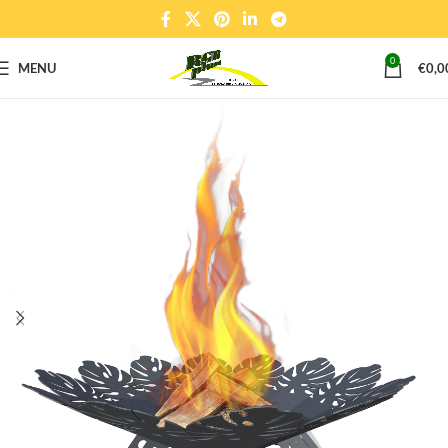
0
MENU
€
0,0