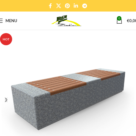
0
MENU
€
0,0
HOT