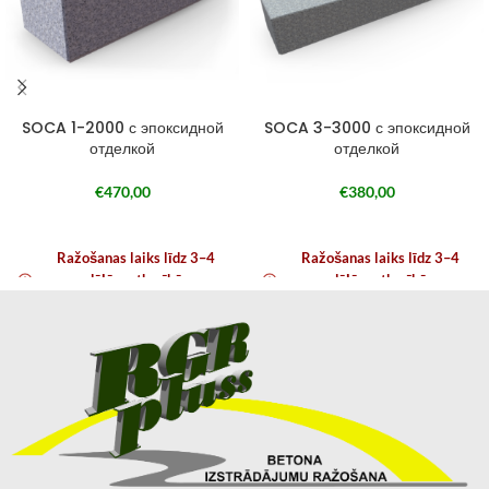
SOCA 1-2000 с эпоксидной
SOCA 3-3000 с эпоксидной
отделкой
отделкой
€
470,00
€
380,00
Ražošanas laiks līdz 3–4
Ražošanas laiks līdz 3–4
nedēļām atkarībā no
nedēļām atkarībā no
noslodzes
noslodzes