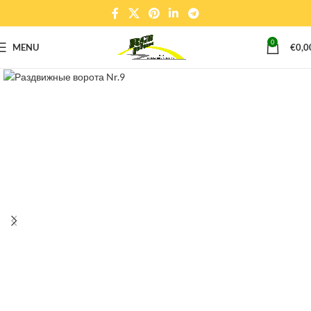
0
MENU
€
0,0