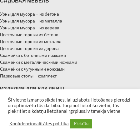
САДОВАЯ МЕБЕЛЬ
Урны для мусора – из бетона
Урны для мусора – из металла
Урны для мусора – из дерева
Цветочные горшки из бетона
Цветочные горшки из металла
Цветочные горшки из дерева
Cкамейки с бетонными ножками
Cкамейки с металлическими ножками
Cкамейки с чугунными ножками
Парковые столы – комплект
ИЗДЕЛИЯ ДЛЯ КЛАДБИЩ
Šī vietne izmanto sīkdatnes, lai uzlabotu lietošanas pieredzi
Надгробные памятники
un optimizētu tās darbību. Turpinot lietot šo vietni, Jūs
Памятники – Мемориальные плиты
piekrītiet sīkdatņu lietošanai rgrpluss.lv tīmekļa vietnē
Бордюры для могил
Скамейки для кладбищ
Konfidencionalitātes politika
Piekrītu
| Developed by
Afina
RGR PLUSS 2019 All rights reserved