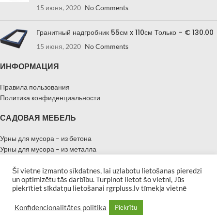
15 июня, 2020
No Comments
Гранитный надгробник 55см x 110см Только – € 130.00
15 июня, 2020
No Comments
ИНФОРМАЦИЯ
Правила пользования
Политика конфиденциальности
САДОВАЯ МЕБЕЛЬ
Урны для мусора – из бетона
Урны для мусора – из металла
Урны для мусора – из дерева
Цветочные горшки из бетона
Šī vietne izmanto sīkdatnes, lai uzlabotu lietošanas pieredzi
un optimizētu tās darbību. Turpinot lietot šo vietni, Jūs
Цветочные горшки из металла
piekrītiet sīkdatņu lietošanai rgrpluss.lv tīmekļa vietnē
Цветочные горшки из дерева
Cкамейки с бетонными ножками
Konfidencionalitātes politika
Piekrītu
Cкамейки с металлическими ножками