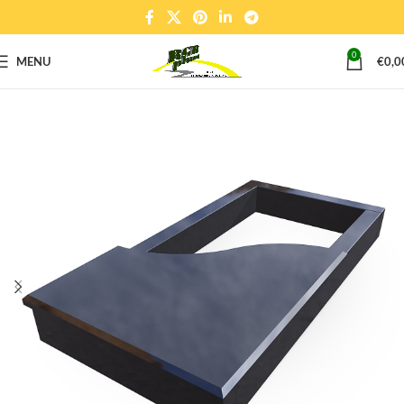
0
MENU
€
0,0