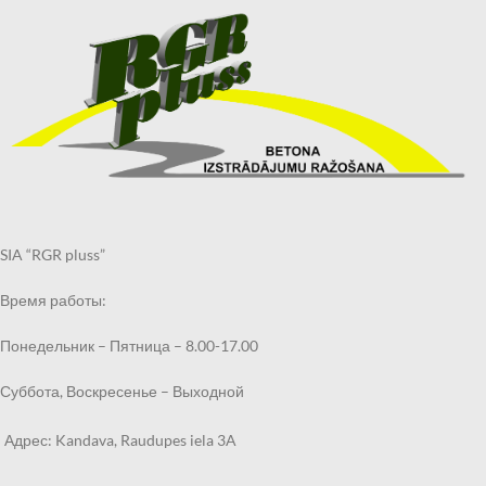
При оформлении заказа
При оформлении заказа
выберите «Самовывоз в
выберите «Самовывоз в
Кандаве» и в примечаниях
Кандаве» и в примечаниях
укажите филиал, в котором
укажите филиал, в котором
хотите получить могильный
хотите получить могильный
бордюр.
бордюр.
Получить заказанный
Получить заказанный
могильный бордюр по
могильный бордюр по
указанному Вами адресу также
указанному Вами адресу также
возможно через курьерскую
возможно через курьерскую
службу.
службу.
SIA “RGR pluss”
Время работы:
Понедельник – Пятница – 8.00-17.00
Суббота, Воскресенье – Выходной
Адрес: Kandava, Raudupes iela 3A