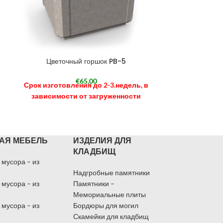
Цветочный горшок PB-5
Цветоч
€
65,00
Срок изготовления до 2-3.недель, в
Ražošanas
зависимости от загруженности
atk
Ražošanas
АЯ МЕБЕЛЬ
ИЗДЕЛИЯ ДЛЯ
КЛАДБИЩ
 мусора – из
Надгробные памятники
 мусора – из
Памятники –
Мемориальные плиты
 мусора – из
Бордюры для могил
Скамейки для кладбищ