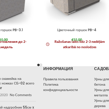
горшок PB-3.1
Цветочный горшок PB-4
65,00
€
55,00
отовления до 2-
Ražošanas laiks līdz 2-3 nedēļām
.недель
atkarībā no noslodzes
ИНФОРМАЦИЯ
САДОВ
 скамейка на
Правила пользования
Урны для
 ножках СБ-02 всего
Политика
бетона
ur
конфиденциальности
Урны для
 2020
No Comments
металла
Урны для
дерева
й надгробник 55см x