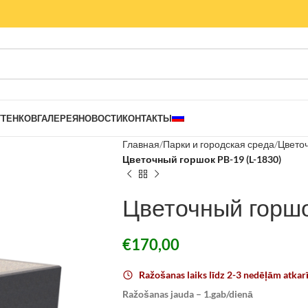
ТТЕНКОВ
ГАЛЕРЕЯ
НОВОСТИ
КОНТАКТЫ
Главная
Парки и городская среда
Цветоч
Цветочный горшок PB-19 (L-1830)
Цветочный горшо
€
170,00
Ražošanas laiks līdz 2-3 nedēļām atkar
Ražošanas jauda – 1.gab/dienā