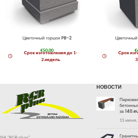
Цветочный горшок PB-2
Цветочный 
€
50,00
€
Срок изготовления до 1-
Срок изг
2.недель
3
НОВОСТИ
Парковая
бетонных
за 140.e
15 июня,
Гранитны
SIA “RGR pluss”