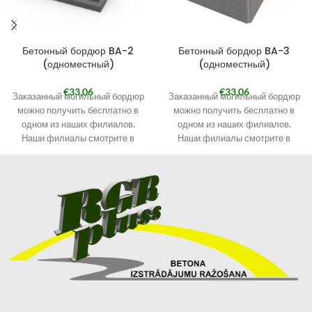
Бетонный бордюр BA-2
Бетонный бордюр BA-3
(одноместный)
(одноместный)
€
33,06
€
33,06
Заказанный могильный бордюр
Заказанный могильный бордюр
можно получить бесплатно в
можно получить бесплатно в
одном из наших филиалов.
одном из наших филиалов.
Наши филиалы смотрите в
Наши филиалы смотрите в
разделе КОНТАКТЫ.
разделе КОНТАКТЫ.
При оформлении заказа
При оформлении заказа
выберите «Самовывоз в
выберите «Самовывоз в
Кандаве» и в примечаниях
Кандаве» и в примечаниях
укажите филиал, в котором
укажите филиал, в котором
хотите получить могильный
хотите получить могильный
бордюр.
бордюр.
Получить заказанный
Получить заказанный
могильный бордюр по
могильный бордюр по
указанному Вами адресу также
указанному Вами адресу также
возможно через курьерскую
возможно через курьерскую
службу.
службу.