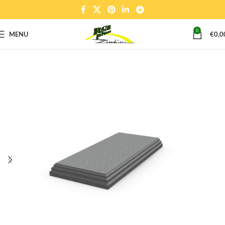
0
MENU
€
0,0