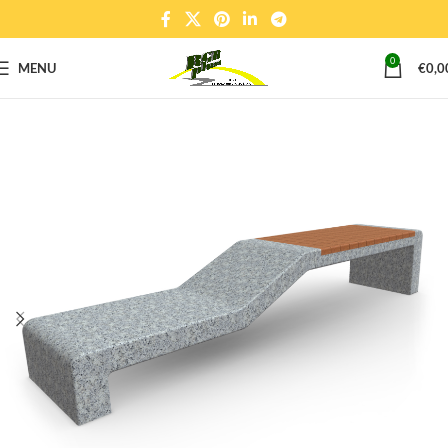
0
MENU
€
0,0